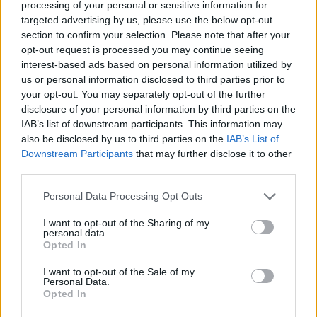
processing of your personal or sensitive information for
targeted advertising by us, please use the below opt-out
section to confirm your selection. Please note that after your
opt-out request is processed you may continue seeing
interest-based ads based on personal information utilized by
us or personal information disclosed to third parties prior to
your opt-out. You may separately opt-out of the further
disclosure of your personal information by third parties on the
IAB’s list of downstream participants. This information may
also be disclosed by us to third parties on the
IAB’s List of
Downstream Participants
that may further disclose it to other
third parties.
Please note that this website/app uses one or more Google
Personal Data Processing Opt Outs
services and may gather and store information including but
not limited to your visit or usage behaviour. You may click to
I want to opt-out of the Sharing of my
personal data.
της Ζωής μας
grant or deny consent to Google and its third-party tags to
Opted In
use your data for below specified purposes in below Google
Οι άνθρωποι, οι αυθεντικές ιστορίες,
consent section.
I want to opt-out of the Sale of my
το ελληνικό καλοκαίρι και ένας
Personal Data.
πολιτισμός που μας ενώνει κάθε μέρα.
Opted In