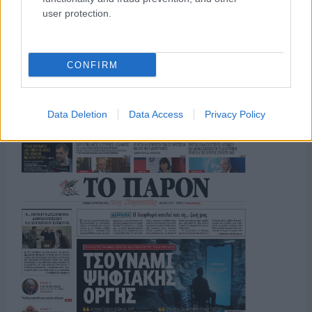
user protection.
ΟΣΑ ΧΡΕΙΑΖΕΣΑΙ
ΓΙΑ ΤΟ ΚΑΛΟΚΑΙΡΙ ΣΟΥ →
CONFIRM
ΤΟ ΠΑΡΟΝ ΤΗΣ ΚΥΡΙΑΚΗΣ
Data Deletion
Data Access
Privacy Policy