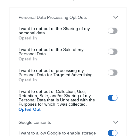
third parties.
Please note that this website/app uses one or more Google
Personal Data Processing Opt Outs
services and may gather and store information including but
not limited to your visit or usage behaviour. You may click to
I want to opt-out of the Sharing of my
personal data.
grant or deny consent to Google and its third-party tags to
Opted In
use your data for below specified purposes in below Google
consent section.
I want to opt-out of the Sale of my
Personal Data.
Opted In
I want to opt-out of processing my
Personal Data for Targeted Advertising.
Opted In
I want to opt-out of Collection, Use,
Retention, Sale, and/or Sharing of my
Personal Data that Is Unrelated with the
Purposes for which it was collected.
Opted Out
Google consents
Η ΣΤΗΛΗ ΜΑΣ
I want to allow Google to enable storage