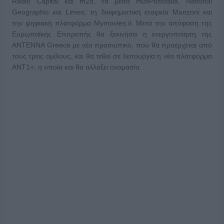
Radio Capital και m2o, τα μέσα HuffPostItalia, National
Geographic και Limes, τη διαφημιστική εταιρεία Manzoni και
την ψηφιακή πλατφόρμα Mymovies.it. Μετά την απόφαση της
Ευρωπαϊκής Επιτροπής θα ξεκινήσει η ενεργοποίηση της
ΑΝΤΕΝΝΑ Greece με νέο προσωπικό, που θα προέρχεται από
τους τρεις ομίλους, και θα τεθεί σε λειτουργία η νέα πλατφόρμα
ΑΝΤ1+, η οποία και θα αλλάξει ονομασία.