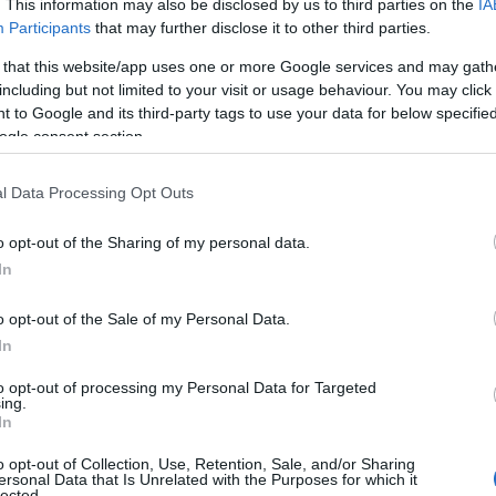
. This information may also be disclosed by us to third parties on the
IA
Participants
that may further disclose it to other third parties.
ο)
Χωνάκι ή κυπελλάκι; Σε αυτά τα 5
 that this website/app uses one or more Google services and may gath
παγωτατζίδικα της Αθήνας η απάντηση
including but not limited to your visit or usage behaviour. You may click 
είναι…και τα δύο!
 to Google and its third-party tags to use your data for below specifi
ogle consent section.
l Data Processing Opt Outs
Αυτά είναι τα 4 prints στα μαγιό που θα
βλέπεις σε κάθε παραλία φέτος!
o opt-out of the Sharing of my personal data.
ι
In
o opt-out of the Sale of my Personal Data.
In
Πώς να ξεφλουδίζεις εύκολα το σκόρδο
to opt-out of processing my Personal Data for Targeted
– Το kitchen trick που κάθε foodie
ing.
πρέπει να ξέρει
In
o opt-out of Collection, Use, Retention, Sale, and/or Sharing
ersonal Data that Is Unrelated with the Purposes for which it
lected.