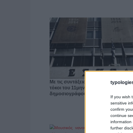
Με τις συντάξεις Σεπτεμβρίου δώρα κ
typologies
τόκοι του 11μηνου 2015-16 σε 35
δημοσιογράφους
If you wish 
sensitive in
confirm you
continue se
information 
further disc