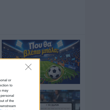
sonal or
ection to
ou may
 personal
out of the
 downstream