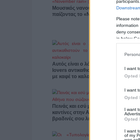
participants
Μουσικός νανουρίζει λιοντάρια
Downstream 
παίζοντας το «November rain» (βίντε
Please note
information 
deny consent
in below Go
Persona
Αυτός είναι ο λόγος που οι beauty
I want t
lovers αντικαθιστούν το μαύρο μολύβ
Opted 
με καφέ το καλοκαίρι
I want t
Opted 
Πεινάς και εσύ μετά το ξενύχτι; 5
I want 
καντίνες στην Αθήνα που σώζουν τις
Advertis
βραδινές σου λιγούρες
Opted 
I want t
of my P
was col