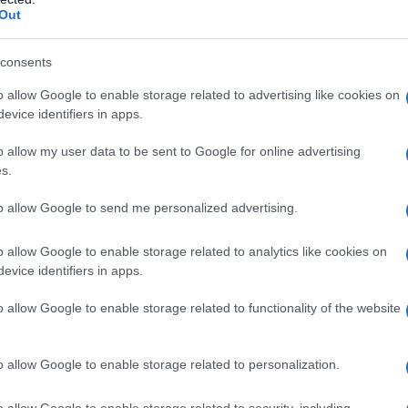
Out
α,
Τηλεοπτικά «Μαγειρέματα», Ψηφιακοί
έο
Πόλεμοι και ένα… Τσουνάμι Αλλαγών: Η
consents
Εβδομάδα που Ανακάτεψε την
o allow Google to enable storage related to advertising like cookies on
Τράπουλα των Ελληνικών Media
evice identifiers in apps.
o allow my user data to be sent to Google for online advertising
s.
ς
ΤΣΟΥΝΑΜΙ ψηφιακής οργής…
cast
συμπαρασύρει την κυβέρνηση
to allow Google to send me personalized advertising.
o allow Google to enable storage related to analytics like cookies on
evice identifiers in apps.
o allow Google to enable storage related to functionality of the website
Ο καιρός των επομένων ημερών:
Κανονικός Αύγουστος με δυνατούς
βοριάδες και σταδιακή άνοδο της
o allow Google to enable storage related to personalization.
θερμοκρασίας
o allow Google to enable storage related to security, including