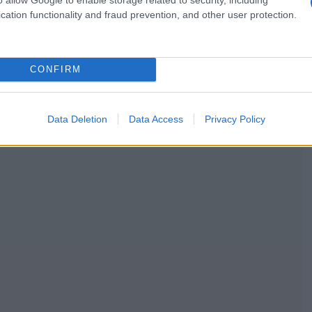
cation functionality and fraud prevention, and other user protection.
,
ΦΩΝΟ
ΤΗΛΕΟΡΑΣΗ
CONFIRM
,
,
,
Ι
ΕΦΚΑ
ΟΑΕΔ
ΤΣΠΕΑΘ
Data Deletion
Data Access
Privacy Policy