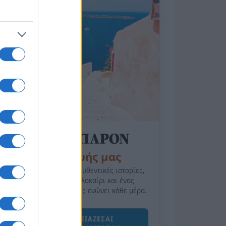
της Ζωής μας
Οι άνθρωποι, οι αυθεντικές ιστορίες,
το ελληνικό καλοκαίρι και ένας
πολιτισμός που μας ενώνει κάθε μέρα.
ΟΣΑ ΧΡΕΙΑΖΕΣΑΙ