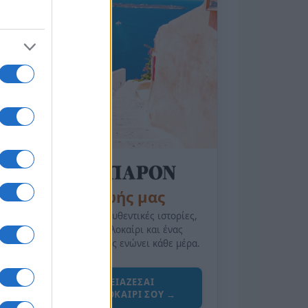
της Ζωής μας
Οι άνθρωποι, οι αυθεντικές ιστορίες,
το ελληνικό καλοκαίρι και ένας
πολιτισμός που μας ενώνει κάθε μέρα.
ΟΣΑ ΧΡΕΙΑΖΕΣΑΙ
ΓΙΑ ΤΟ ΚΑΛΟΚΑΙΡΙ ΣΟΥ →