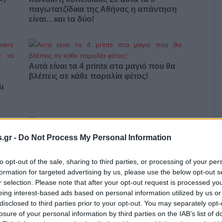
παγωτατζίδικα της Αθήνας η απάντηση
είναι…και τα δύο!
Αυτά είναι τα 4 prints στα μαγιό που θα
βλέπεις σε κάθε παραλία φέτος!
ι
.gr -
Do Not Process My Personal Information
Πώς να ξεφλουδίζεις εύκολα το σκόρδο
– Το kitchen trick που κάθε foodie
to opt-out of the sale, sharing to third parties, or processing of your per
πρέπει να ξέρει
formation for targeted advertising by us, please use the below opt-out s
r selection. Please note that after your opt-out request is processed y
eing interest-based ads based on personal information utilized by us or
disclosed to third parties prior to your opt-out. You may separately opt-
losure of your personal information by third parties on the IAB’s list of
α,
Τηλεοπτικά «Μαγειρέματα», Ψηφιακοί