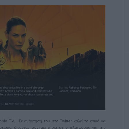
pple TV. Σε ανάρτησή του στο Twitter καλεί το κοινό να
ειράς, δίνοντας συγχαρητήρια στην πλατφόρμα για την