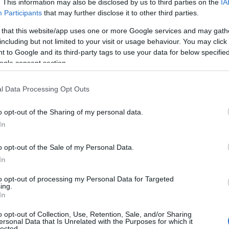
. This information may also be disclosed by us to third parties on the
IA
έο
Πόλεμοι και ένα… Τσουνάμι Αλλαγών: Η
Participants
that may further disclose it to other third parties.
Εβδομάδα που Ανακάτεψε την
Τράπουλα των Ελληνικών Media
 that this website/app uses one or more Google services and may gath
including but not limited to your visit or usage behaviour. You may click 
 to Google and its third-party tags to use your data for below specifi
ogle consent section.
ς
ΤΣΟΥΝΑΜΙ ψηφιακής οργής…
cast
συμπαρασύρει την κυβέρνηση
l Data Processing Opt Outs
o opt-out of the Sharing of my personal data.
In
o opt-out of the Sale of my Personal Data.
Ο καιρός των επομένων ημερών:
Κανονικός Αύγουστος με δυνατούς
In
βοριάδες και σταδιακή άνοδο της
to opt-out of processing my Personal Data for Targeted
θερμοκρασίας
ing.
In
o opt-out of Collection, Use, Retention, Sale, and/or Sharing
ersonal Data that Is Unrelated with the Purposes for which it
lected.