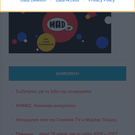
Data Deletion
Data Access
Privacy Policy
ΔΗΜΟΦΙΛΗ
Συζητήσεις για τη λήξη της συνεργασίας
ΑΙΧΜΕΣ: Καλοκαίρι ανατροπών
Αποχώρησε από την Cosmote TV o Μιχάλης Τσώχος
Παίρνουν… σειρά 26 σειρές για τη σεζόν 2026 – 2027