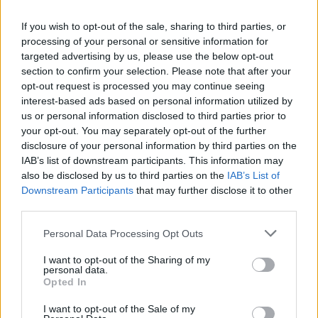
If you wish to opt-out of the sale, sharing to third parties, or
processing of your personal or sensitive information for
targeted advertising by us, please use the below opt-out
section to confirm your selection. Please note that after your
opt-out request is processed you may continue seeing
interest-based ads based on personal information utilized by
us or personal information disclosed to third parties prior to
your opt-out. You may separately opt-out of the further
disclosure of your personal information by third parties on the
IAB’s list of downstream participants. This information may
της Ζωής μας
also be disclosed by us to third parties on the
IAB’s List of
Downstream Participants
that may further disclose it to other
Οι άνθρωποι, οι αυθεντικές ιστορίες,
third parties.
το ελληνικό καλοκαίρι και ένας
πολιτισμός που μας ενώνει κάθε μέρα.
Please note that this website/app uses one or more Google
Personal Data Processing Opt Outs
services and may gather and store information including but
not limited to your visit or usage behaviour. You may click to
I want to opt-out of the Sharing of my
ΟΣΑ ΧΡΕΙΑΖΕΣΑΙ
personal data.
ΓΙΑ ΤΟ ΚΑΛΟΚΑΙΡΙ ΣΟΥ →
grant or deny consent to Google and its third-party tags to
Opted In
use your data for below specified purposes in below Google
consent section.
I want to opt-out of the Sale of my