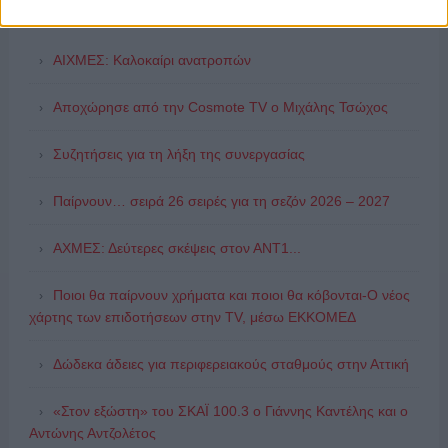
ΔΗΜΟΦΙΛΗ
ΑΙΧΜΕΣ: Καλοκαίρι ανατροπών
Αποχώρησε από την Cosmote TV o Μιχάλης Τσώχος
Συζητήσεις για τη λήξη της συνεργασίας
Παίρνουν… σειρά 26 σειρές για τη σεζόν 2026 – 2027
ΑΧΜΕΣ: Δεύτερες σκέψεις στον ΑΝΤ1...
Ποιοι θα παίρνουν χρήματα και ποιοι θα κόβονται-Ο νέος
χάρτης των επιδοτήσεων στην TV, μέσω ΕΚΚΟΜΕΔ
Δώδεκα άδειες για περιφερειακούς σταθμούς στην Αττική
«Στον εξώστη» του ΣΚΑΪ 100.3 ο Γιάννης Καντέλης και ο
Αντώνης Αντζολέτος