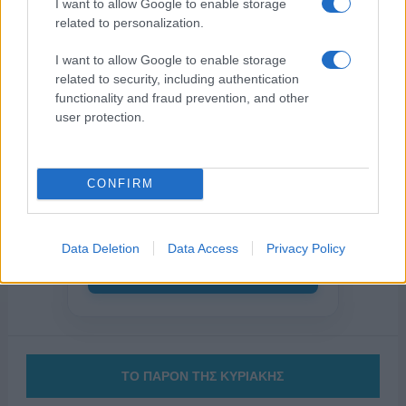
I want to allow Google to enable storage
related to personalization.
I want to allow Google to enable storage
related to security, including authentication
functionality and fraud prevention, and other
user protection.
της Ζωής μας
Οι άνθρωποι, οι αυθεντικές ιστορίες,
CONFIRM
το ελληνικό καλοκαίρι και ένας
πολιτισμός που μας ενώνει κάθε μέρα.
Data Deletion
Data Access
Privacy Policy
ΟΣΑ ΧΡΕΙΑΖΕΣΑΙ
ΓΙΑ ΤΟ ΚΑΛΟΚΑΙΡΙ ΣΟΥ →
ΤΟ ΠΑΡΟΝ ΤΗΣ ΚΥΡΙΑΚΗΣ