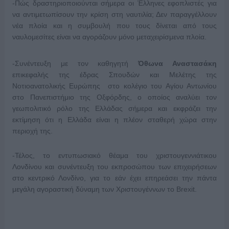
-Πώς δραστηριοποιούνται σήμερα οι Έλληνες εφοπλιστές για
να αντιμετωπίσουν την κρίση στη ναυτιλία; Δεν παραγγέλλουν
νέα πλοία και η συμβουλή που τους δίνεται από τους
ναυλομεσίτες είναι να αγοράζουν μόνο μεταχειρίσμενα πλοία.
-Συνέντευξη με τον καθηγητή
Όθωνα Αναστασάκη
επικεφαλής της έδρας Σπουδών και Μελέτης της
Νοτιοανατολικής Ευρώπης στο κολέγιο του Αγίου Αντωνίου
στο Πανεπιστήμιο της Οξφόρδης, ο οποίος αναλύει τον
γεωπολιτικό ρόλο της Ελλάδας σήμερα και εκφράζει την
εκτίμηση ότι η Ελλάδα είναι η πλέον σταθερή χώρα στην
περιοχή της.
-Τέλος, το εντυπωσιακό θέαμα του χριστουγεννιάτικου
Λονδίνου και συνέντευξη του εκπροσώπου των επιχειρήσεων
στο κεντρικό Λονδίνο, για το εάν έχει επηρεάσει την πάντα
μεγάλη αγοραστική δύναμη των Χριστουγέννων το Brexit.