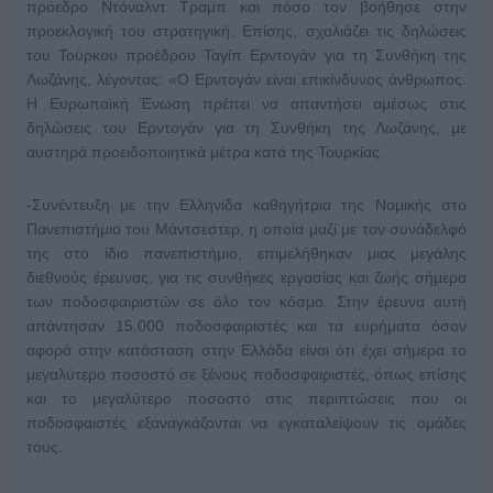
πρόεδρο Ντόναλντ Τραμπ και πόσο τον βοήθησε στην
προεκλογική του στρατηγική. Επίσης, σχολιάζει τις δηλώσεις
του Τούρκου προέδρου Ταγίπ Ερντογάν για τη Συνθήκη της
Λωζάνης, λέγοντας: «Ο Ερντογάν είναι επικίνδυνος άνθρωπος.
Η Ευρωπαϊκή Ένωση πρέπει να απαντήσει αμέσως στις
δηλώσεις του Ερντογάν για τη Συνθήκη της Λωζάνης, με
αυστηρά προειδοποιητικά μέτρα κατά της Τουρκίας.
-Συνέντευξη με την Ελληνίδα καθηγήτρια της Νομικής στο
Πανεπιστήμιο του Μάντσεστερ, η οποία μαζί με τον συνάδελφό
της στο ίδιο πανεπιστήμιο, επιμελήθηκαν μιας μεγάλης
διεθνούς έρευνας, για τις συνθήκες εργασίας και ζωής σήμερα
των ποδοσφαιριστών σε όλο τον κόσμο. Στην έρευνα αυτή
απάντησαν 15.000 ποδοσφαιριστές και τα ευρήματα όσον
αφορά στην κατάσταση στην Ελλάδα είναι ότι έχει σήμερα το
μεγαλύτερο ποσοστό σε ξένους ποδοσφαιριστές, όπως επίσης
και το μεγαλύτερο ποσοστό στις περιπτώσεις που οι
ποδοσφαιστές εξαναγκάζονται να εγκαταλείψουν τις ομάδες
τους.