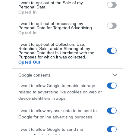
consent section.
I want to opt-out of the Sale of my
Personal Data.
της Ζωής μας
Opted In
Οι άνθρωποι, οι αυθεντικές ιστορίες,
I want to opt-out of processing my
το ελληνικό καλοκαίρι και ένας
Personal Data for Targeted Advertising.
πολιτισμός που μας ενώνει κάθε μέρα.
Opted In
I want to opt-out of Collection, Use,
ΟΣΑ ΧΡΕΙΑΖΕΣΑΙ
Retention, Sale, and/or Sharing of my
Personal Data that Is Unrelated with the
ΓΙΑ ΤΟ ΚΑΛΟΚΑΙΡΙ ΣΟΥ →
Purposes for which it was collected.
Opted Out
Google consents
I want to allow Google to enable storage
ΤΟ ΠΑΡΟΝ ΤΗΣ ΚΥΡΙΑΚΗΣ
related to advertising like cookies on web or
device identifiers in apps.
I want to allow my user data to be sent to
Google for online advertising purposes.
I want to allow Google to send me