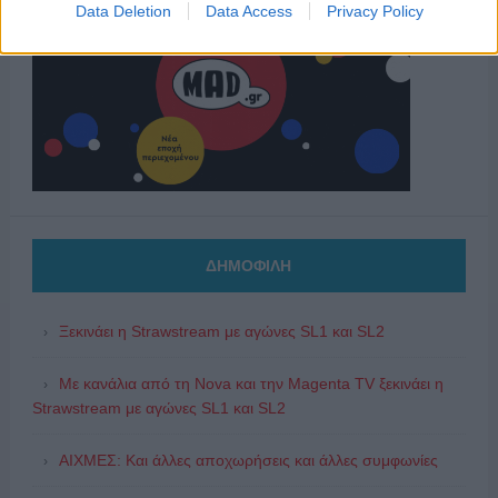
Data Deletion
Data Access
Privacy Policy
ΔΗΜΟΦΙΛΗ
Ξεκινάει η Strawstream με αγώνες SL1 και SL2
Με κανάλια από τη Nova και την Magenta TV ξεκινάει η
Strawstream με αγώνες SL1 και SL2
ΑΙΧΜΕΣ: Και άλλες αποχωρήσεις και άλλες συμφωνίες