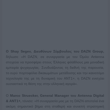
Ο Shay Segev, Διευθύνων Σύμβουλος του DAZN Group,
δήλωσε: «Η DAZN, σε συνεργασία με τον Όμιλο Antenna
στοχεύει να προσφέρει στους Έλληνες φιλάθλους μια μοναδική
εμπειρία ψυχαγωγίας. Συνδυάζοντας τη διεθνή της παρουσία,
το ευρύ πορτοφόλιο δικαιωμάτων μετάδοσης και την καινοτόμο
τεχνολογία της με τη δυναμική του ΑΝΤ1+, η DAZN ενισχύει
ουσιαστικά τη θέση της στην ελληνική αγορά».
Ο
Marco
Struecker,
General
Manager του
Antenna
Digital
&
ANT1+,
τόνισε
:
«Η συνεργασία μας με τη DAZN αποτελεί ένα
ακόμη σημαντικό βήμα στη σταθερή και συνεπή στρατηγική