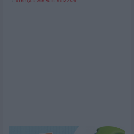
«The Quiz with Balls! στον ΣΚΑΪ