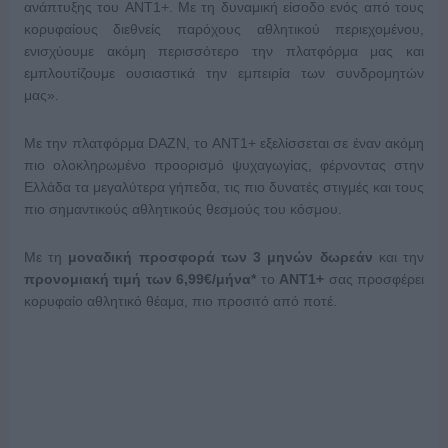
ανάπτυξης του ANT1+. Με τη δυναμική είσοδο ενός από τους
κορυφαίους διεθνείς παρόχους αθλητικού περιεχομένου,
ενισχύουμε ακόμη περισσότερο την πλατφόρμα μας και
εμπλουτίζουμε ουσιαστικά την εμπειρία των συνδρομητών
μας».
Με την πλατφόρμα DAZN, το ΑΝΤ1+ εξελίσσεται σε έναν ακόμη
πιο ολοκληρωμένο προορισμό ψυχαγωγίας, φέρνοντας στην
Ελλάδα τα μεγαλύτερα γήπεδα, τις πιο δυνατές στιγμές και τους
πιο σημαντικούς αθλητικούς θεσμούς του κόσμου.
Με τη
μοναδική προσφορά των 3 μηνών δωρεάν
και την
προνομιακή τιμή των 6,99€/μήνα*
το
ANT1+
σας προσφέρει
κορυφαίο αθλητικό θέαμα, πιο προσιτό από ποτέ.