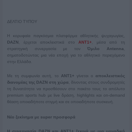
ΔΕΛΤΙΟ ΤΥΠΟΥ
Η κορυφαία παγκόσμια πλατφόρμα αθλητικής ψυχαγωγίας,
DAZN
, έρχεται αποκλειστικά στο
ANT1+
, μέσα από τη
στρατηγική συνεργασία με τον
Όμιλο Antenna
,
σηματοδοτώντας μια νέα εποχή για το αθλητικό περιεχόμενο
στην Ελλάδα.
Με τη συμφωνία αυτή, το
ANT1+
γίνεται ο
αποκλειστικός
διανομέας της DAZN στη χώρα
, δίνοντας στους συνδρομητές
τη δυνατότητα να προσθέσουν στο πακέτο τους το απόλυτο
premium sports hub με live δράση, highlights και on-demand
θέαση οποιαδήποτε στιγμή και σε οποιαδήποτε συσκευή.
Νέο ξεκίνημα με super προσφορά
Η συνεργασία DAZN και ANT1+ ξεκινά με μια μοναδική