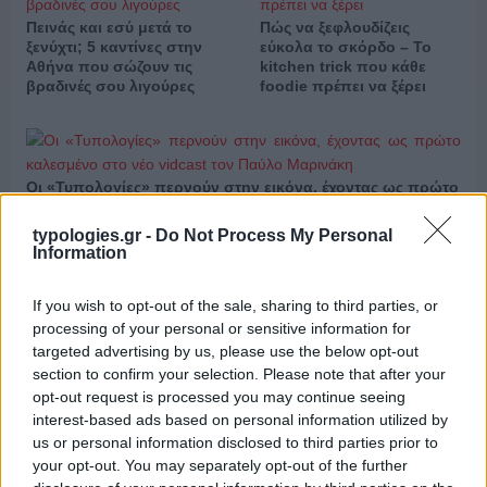
Πεινάς και εσύ μετά το
Πώς να ξεφλουδίζεις
ξενύχτι; 5 καντίνες στην
εύκολα το σκόρδο – Το
Αθήνα που σώζουν τις
kitchen trick που κάθε
βραδινές σου λιγούρες
foodie πρέπει να ξέρει
Οι «Τυπολογίες» περνούν στην εικόνα, έχοντας ως πρώτο
καλεσμένο στο νέο vidcast τον Παύλο Μαρινάκη
typologies.gr -
Do Not Process My Personal
Information
If you wish to opt-out of the sale, sharing to third parties, or
processing of your personal or sensitive information for
targeted advertising by us, please use the below opt-out
«Τυπολογίες» στο
section to confirm your selection. Please note that after your
YouTube: Ο Δήμος
Βερύκιος ανοίγει τα χαρτιά
opt-out request is processed you may continue seeing
Τηλεοπτικά
του – Vidcast
interest-based ads based on personal information utilized by
«Μαγειρέματα», Ψηφιακοί
us or personal information disclosed to third parties prior to
Πόλεμοι και ένα…
Τσουνάμι Αλλαγών: Η
your opt-out. You may separately opt-out of the further
Εβδομάδα που Ανακάτεψε