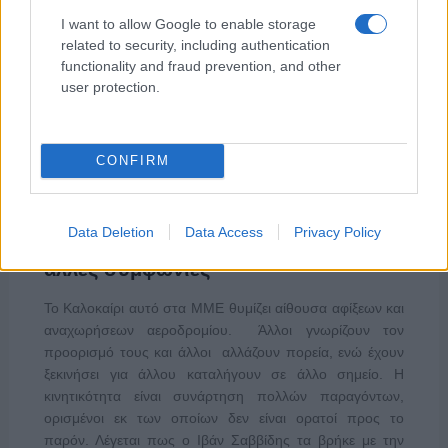
I want to allow Google to enable storage
related to security, including authentication
functionality and fraud prevention, and other
user protection.
ΑΙΧΜΕΣ
CONFIRM
Data Deletion
Data Access
Privacy Policy
ΑΙΧΜΕΣ: Και άλλες αποχωρήσεις και
άλλες συμφωνίες
Το Καλοκαίρι αυτό στα ΜΜΕ θυμίζει αίθουσα αφίξεων και
αναχωρήσεων αεροδρομίου. Άλλοι γνωρίζουν τον
προορισμό τους και άλλοι αλλάζουν πορεία, ενώ έχουν
ξεκινήσει για άλλου καταλήγουν σε άλλο σημείο. Η
κινητικότητα είναι συνάρτηση πολλών παραγόντων,
ορισμένοι εκ των οποίων δεν είναι ορατοί προς το
παρόν. Λέγεται πως ο Ιβάν Σαββίδης τα βρήκε με την