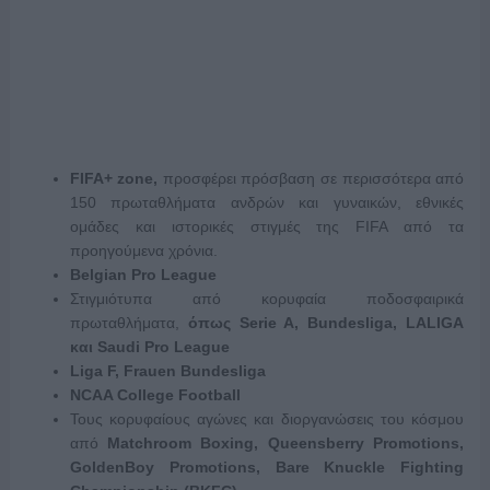
FIFA+
zone
,
προσφέρει πρόσβαση σε περισσότερα από
150 πρωταθλήματα ανδρών και γυναικών, εθνικές
ομάδες και ιστορικές στιγμές της FIFA από τα
προηγούμενα χρόνια.
Belgian
Pro
League
Στιγμιότυπα από κορυφαία ποδοσφαιρικά
πρωταθλήματα,
όπως Serie A, Bundesliga, LALIGA
και Saudi Pro League
Liga F, Frauen Bundesliga
NCAA College Football
Τους κορυφαίους αγώνες και διοργανώσεις του κόσμου
από
Matchroom Boxing, Queensberry Promotions,
GoldenBoy Promotions
, Bare Knuckle Fighting