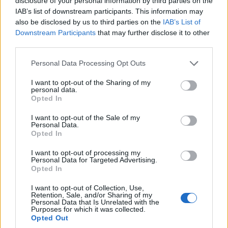
disclosure of your personal information by third parties on the
την Τράπουλα των
IAB’s list of downstream participants. This information may
Ελληνικών Media
also be disclosed by us to third parties on the
IAB’s List of
Downstream Participants
that may further disclose it to other
third parties.
Please note that this website/app uses one or more Google
ΤΣΟΥΝΑΜΙ ψηφιακής οργής… συμπαρασύρει την
Personal Data Processing Opt Outs
services and may gather and store information including but
κυβέρνηση
not limited to your visit or usage behaviour. You may click to
I want to opt-out of the Sharing of my
personal data.
grant or deny consent to Google and its third-party tags to
Opted In
use your data for below specified purposes in below Google
consent section.
I want to opt-out of the Sale of my
Ξορκίζουν τις διπλές
Personal Data.
εκλογές στο Μαξίμου
Opted In
I want to opt-out of processing my
Ο καιρός των επομένων
Personal Data for Targeted Advertising.
ημερών: Κανονικός
Opted In
Αύγουστος με δυνατούς
βοριάδες και σταδιακή
I want to opt-out of Collection, Use,
άνοδο της θερμοκρασίας
Retention, Sale, and/or Sharing of my
Personal Data that Is Unrelated with the
Purposes for which it was collected.
X
Facebook
LinkedIn
Opted Out