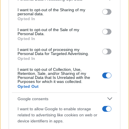
services and may gather and store information including but
not limited to your visit or usage behaviour. You may click to
I want to opt-out of the Sharing of my
personal data.
grant or deny consent to Google and its third-party tags to
Opted In
use your data for below specified purposes in below Google
consent section.
I want to opt-out of the Sale of my
Personal Data.
Opted In
I want to opt-out of processing my
Personal Data for Targeted Advertising.
Opted In
I want to opt-out of Collection, Use,
Retention, Sale, and/or Sharing of my
Personal Data that Is Unrelated with the
Purposes for which it was collected.
Opted Out
Η ΣΤΗΛΗ ΜΑΣ
Google consents
I want to allow Google to enable storage
related to advertising like cookies on web or
device identifiers in apps.