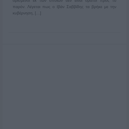
ορισμένοι εκ των οποίων δεν είναι ορατοί προς το
παρόν. Λέγεται πως ο Ιβάν Σαββίδης τα βρήκε με την
κυβέρνηση, […]