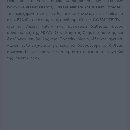
Relations και Social Media Management των θεματικών
καναλιών
Viasat History
,
Viasat Nature
και
Viasat Explorer
.
Το περιεχόμενο των τριών θεματικών κανάλιών είναι διαθέσιμο
στην Ελλάδα σε όλους τους συνδρομητές της COSMOTE TV ,
ενώ το Viasat History είναι αντίστοιχα διαθέσιμο στους
συνδρομητές της NOVA. Ο κ. Χρήστος Χρήστου, ιδρυτής και
διευθύνων σύμβουλος της Diversity Media, δήλωσε σχετικά:
«Είναι πολύ ευχάριστο για εμάς να διευρύνουμε τις διεθνείς
συνεργασίες μας και να εντασσόμαστε στο δίκτυο συνεργατών
της Viasat World».