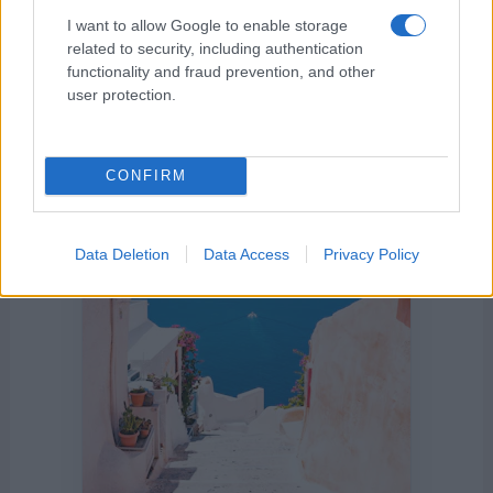
I want to allow Google to enable storage
related to security, including authentication
functionality and fraud prevention, and other
user protection.
Η ΣΤΗΛΗ ΜΑΣ
CONFIRM
Data Deletion
Data Access
Privacy Policy