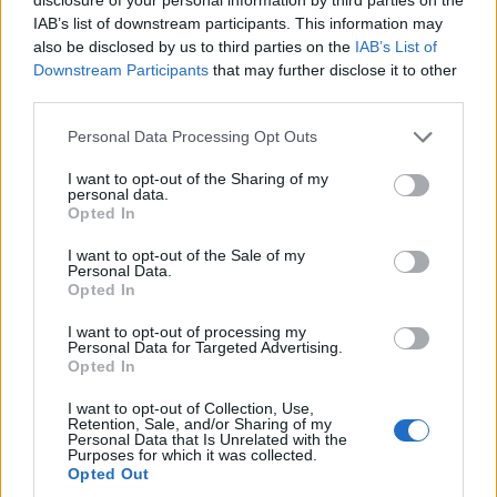
IAB’s list of downstream participants. This information may
also be disclosed by us to third parties on the
IAB’s List of
Downstream Participants
that may further disclose it to other
third parties.
Please note that this website/app uses one or more Google
Personal Data Processing Opt Outs
services and may gather and store information including but
not limited to your visit or usage behaviour. You may click to
I want to opt-out of the Sharing of my
personal data.
grant or deny consent to Google and its third-party tags to
Opted In
use your data for below specified purposes in below Google
consent section.
I want to opt-out of the Sale of my
Personal Data.
Opted In
I want to opt-out of processing my
Personal Data for Targeted Advertising.
Opted In
I want to opt-out of Collection, Use,
Retention, Sale, and/or Sharing of my
Personal Data that Is Unrelated with the
Purposes for which it was collected.
Opted Out