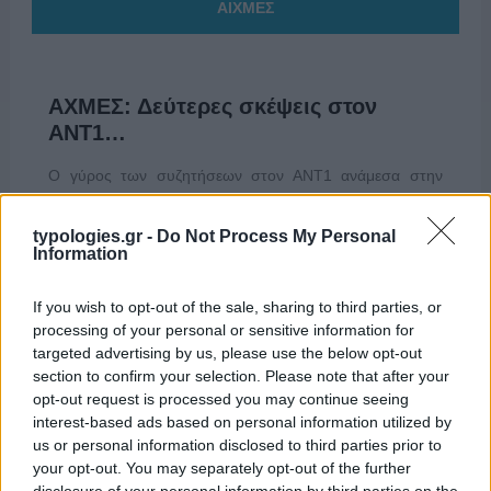
ΑΙΧΜΕΣ
ΑΧΜΕΣ: Δεύτερες σκέψεις στον
ΑΝΤ1…
Ο γύρος των συζητήσεων στον ΑΝΤ1 ανάμεσα στην
ηγεσία του σταθμού και τα ανώτατα στελέχη, μάλλον,
ολοκληρώθηκε, προς το παρόν Η σημερινή διοίκηση του
typologies.gr -
Do Not Process My Personal
καναλιού φέρεται να κατάφερε να μεταπείσει την
Information
ιδιοκτησία και να μην προβεί στην αλλαγή των
συσχετισμών που θα προέκυπταν από την έλευση του
If you wish to opt-out of the sale, sharing to third parties, or
ισχυρού στελέχους από το συνεργαζόμενο όμιλο. Αυτό
processing of your personal or sensitive information for
που […]
targeted advertising by us, please use the below opt-out
section to confirm your selection. Please note that after your
opt-out request is processed you may continue seeing
interest-based ads based on personal information utilized by
us or personal information disclosed to third parties prior to
your opt-out. You may separately opt-out of the further
disclosure of your personal information by third parties on the