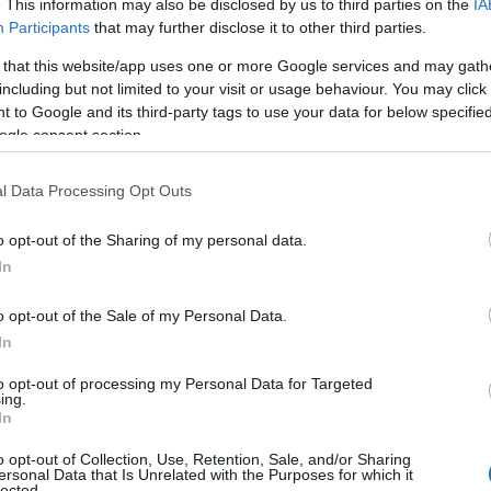
. This information may also be disclosed by us to third parties on the
IA
Participants
that may further disclose it to other third parties.
 that this website/app uses one or more Google services and may gath
ο)
Χωνάκι ή κυπελλάκι; Σε αυτά τα 5
including but not limited to your visit or usage behaviour. You may click 
παγωτατζίδικα της Αθήνας η απάντηση
 to Google and its third-party tags to use your data for below specifi
είναι…και τα δύο!
ogle consent section.
l Data Processing Opt Outs
Αυτά είναι τα 4 prints στα μαγιό που θα
o opt-out of the Sharing of my personal data.
βλέπεις σε κάθε παραλία φέτος!
In
ι
o opt-out of the Sale of my Personal Data.
In
to opt-out of processing my Personal Data for Targeted
Πώς να ξεφλουδίζεις εύκολα το σκόρδο
ing.
In
– Το kitchen trick που κάθε foodie
πρέπει να ξέρει
o opt-out of Collection, Use, Retention, Sale, and/or Sharing
ersonal Data that Is Unrelated with the Purposes for which it
lected.