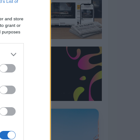
B’s List of
er and store
to grant or
ed purposes
Η ΣΤΗΛΗ ΜΑΣ