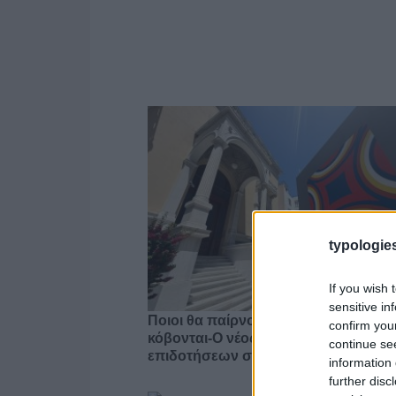
typologies
If you wish 
sensitive in
Ποιοι θα παίρνουν χρήματα και ποιοι
confirm you
κόβονται-Ο νέος χάρτης των
continue se
επιδοτήσεων στην TV, μέσω ΕΚΚΟ
information 
further disc