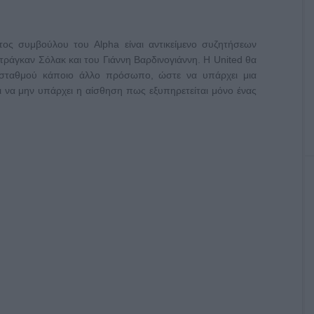
τος συμβούλου του Alpha είναι αντικείμενο συζητήσεων
ράγκαν Σόλακ και του Γιάννη Βαρδινογιάννη. Η United θα
 σταθμού κάποιο άλλο πρόσωπο, ώστε να υπάρχει μια
αι να μην υπάρχει η αίσθηση πως εξυπηρετείται μόνο ένας