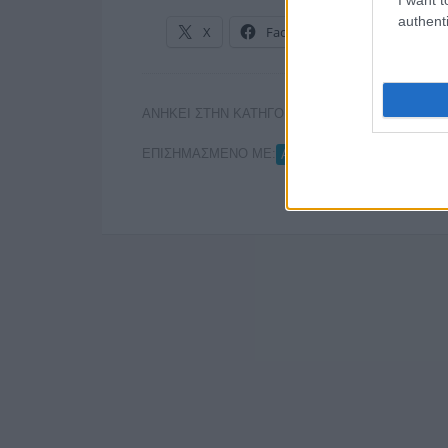
authenti
X
Facebook
LinkedIn
ΑΝΗΚΕΙ ΣΤΗΝ ΚΑΤΗΓΟΡΙΑ:
ΤΗΛΕΟΡΑΣΗ
ΕΠΙΣΗΜΑΣΜΕΝΟ ΜΕ:
,
ALPHA
UNITED GROUP