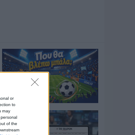
sonal or
ection to
ou may
 personal
out of the
 downstream