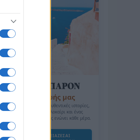
της Ζωής μας
Οι άνθρωποι, οι αυθεντικές ιστορίες,
το ελληνικό καλοκαίρι και ένας
πολιτισμός που μας ενώνει κάθε μέρα.
ΟΣΑ ΧΡΕΙΑΖΕΣΑΙ