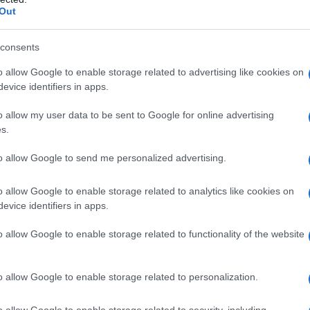
Out
consents
α,
Τηλεοπτικά «Μαγειρέματα», Ψηφιακοί
έο
Πόλεμοι και ένα… Τσουνάμι Αλλαγών: Η
o allow Google to enable storage related to advertising like cookies on
Εβδομάδα που Ανακάτεψε την
evice identifiers in apps.
Τράπουλα των Ελληνικών Media
o allow my user data to be sent to Google for online advertising
s.
ς
ΤΣΟΥΝΑΜΙ ψηφιακής οργής…
to allow Google to send me personalized advertising.
cast
συμπαρασύρει την κυβέρνηση
o allow Google to enable storage related to analytics like cookies on
evice identifiers in apps.
o allow Google to enable storage related to functionality of the website
Ο καιρός των επομένων ημερών:
Κανονικός Αύγουστος με δυνατούς
o allow Google to enable storage related to personalization.
βοριάδες και σταδιακή άνοδο της
θερμοκρασίας
o allow Google to enable storage related to security, including