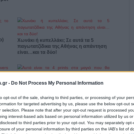
ο)
Χωνάκι ή κυπελλάκι; Σε αυτά τα 5
παγωτατζίδικα της Αθήνας η απάντηση
είναι…και τα δύο!
Αυτά είναι τα 4 prints στα μαγιό που θα
.gr -
Do Not Process My Personal Information
βλέπεις σε κάθε παραλία φέτος!
ι
to opt-out of the sale, sharing to third parties, or processing of your per
formation for targeted advertising by us, please use the below opt-out s
r selection. Please note that after your opt-out request is processed y
eing interest-based ads based on personal information utilized by us or
disclosed to third parties prior to your opt-out. You may separately opt-
Πώς να ξεφλουδίζεις εύκολα το σκόρδο
losure of your personal information by third parties on the IAB’s list of
– Το kitchen trick που κάθε foodie