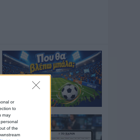
sonal or
ection to
ou may
 personal
out of the
 downstream