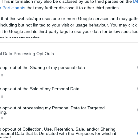
. This information may also be disclosed by us to third parties on the
IA
πρέπει να ξέρει
Participants
that may further disclose it to other third parties.
 that this website/app uses one or more Google services and may gath
including but not limited to your visit or usage behaviour. You may click 
 to Google and its third-party tags to use your data for below specifi
ogle consent section.
α,
Τηλεοπτικά «Μαγειρέματα», Ψηφιακοί
έο
Πόλεμοι και ένα… Τσουνάμι Αλλαγών: Η
l Data Processing Opt Outs
Εβδομάδα που Ανακάτεψε την
Τράπουλα των Ελληνικών Media
o opt-out of the Sharing of my personal data.
In
o opt-out of the Sale of my Personal Data.
ς
ΤΣΟΥΝΑΜΙ ψηφιακής οργής…
cast
συμπαρασύρει την κυβέρνηση
In
to opt-out of processing my Personal Data for Targeted
ing.
In
o opt-out of Collection, Use, Retention, Sale, and/or Sharing
Ο καιρός των επομένων ημερών:
ersonal Data that Is Unrelated with the Purposes for which it
lected.
Κανονικός Αύγουστος με δυνατούς