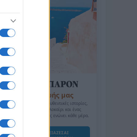
της Ζωής μας
Οι άνθρωποι, οι αυθεντικές ιστορίες,
το ελληνικό καλοκαίρι και ένας
πολιτισμός που μας ενώνει κάθε μέρα.
ΟΣΑ ΧΡΕΙΑΖΕΣΑΙ