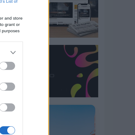
B’s List of
er and store
to grant or
ed purposes
Η ΣΤΗΛΗ ΜΑΣ