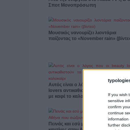
Σποτ Μονοπρόσωπη
Μουσικός νανουρίζει λιοντάρια
παίζοντας το «November rain» (βίντε
typologies
Αυτός είναι ο λόγος που οι beauty
lovers αντικαθιστούν το μαύρο μολύβ
If you wish 
με καφέ το καλοκαίρι
sensitive in
confirm you
continue se
information 
Πεινάς και εσύ μετά το ξενύχτι; 5
further disc
καντίνες στην Αθήνα που σώζουν τις