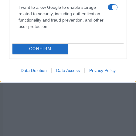
επιμένει και ενώ η αγορά ετοιμάζεται να δώσει έναν
I want to allow Google to enable storage
μεγάλο πόλεμο στο πεδίο των αθλητικών μεταδόσεων
related to security, including authentication
και […]
functionality and fraud prevention, and other
user protection.
CONFIRM
Data Deletion
Data Access
Privacy Policy