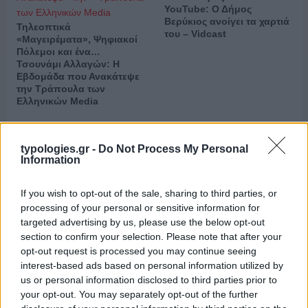
YouTube: Ο Δήμος
Βερύκιος ανοίγει τα χαρτιά
Τηλεοπτικά
του – Vidcast
«Μαγειρέματα», Ψηφιακοί
Πόλεμοι και ένα…
Τσουνάμι Αλλαγών: Η
Εβδομάδα που Ανακάτεψε
την Τράπουλα των
Ελληνικών Media
typologies.gr -
Do Not Process My Personal
ΡΥΘΜΙΣΤΗΣ ο Σαμαράς
Information
If you wish to opt-out of the sale, sharing to third parties, or
processing of your personal or sensitive information for
targeted advertising by us, please use the below opt-out
Τι πρέπει να περιέχει το
section to confirm your selection. Please note that after your
φαρμακείο αυτοκινήτου –
Δυναμική Γαλλική
opt-out request is processed you may continue seeing
Υπενθύμιση
παρέμβαση στον Αγωγό
interest-based ads based on personal information utilized by
Ηλεκτρικής Διασυνδέσεως
us or personal information disclosed to third parties prior to
Ευρώπης – Ασίας (GSI)
your opt-out. You may separately opt-out of the further