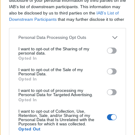
disclosure of your personal information by third parties on the
X
Facebook
LinkedIn
IAB’s list of downstream participants. This information may
also be disclosed by us to third parties on the
IAB’s List of
Downstream Participants
that may further disclose it to other
third parties.
ΑΝΗΚΕΙ ΣΤΗΝ ΚΑΤΗΓΟΡΙΑ:
,
ΑΝΑΚΟΙΝΩΣΕΙΣ
ΤΗΛΕΟΡΑΣΗ
Please note that this website/app uses one or more Google
Personal Data Processing Opt Outs
services and may gather and store information including but
ΕΠΙΣΗΜΑΣΜΕΝΟ ΜΕ:
"MAD VIDEO MUSIC AWARDS 2026 ΑΠΟ
not limited to your visit or usage behaviour. You may click to
I want to opt-out of the Sharing of my
ΤΗΝ ΔΕΗ"
personal data.
grant or deny consent to Google and its third-party tags to
Opted In
use your data for below specified purposes in below Google
consent section.
I want to opt-out of the Sale of my
Personal Data.
Opted In
I want to opt-out of processing my
Personal Data for Targeted Advertising.
Opted In
I want to opt-out of Collection, Use,
Retention, Sale, and/or Sharing of my
Personal Data that Is Unrelated with the
Purposes for which it was collected.
Opted Out