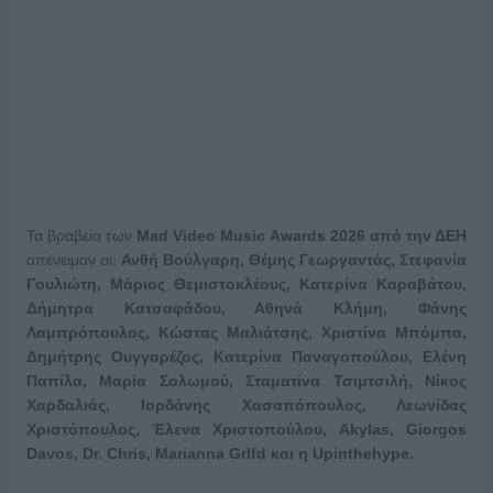
Τα βραβεία των
Mad Video Music Awards 2026 από την ΔΕΗ
απένειμαν οι:
Ανθή Βούλγαρη, Θέμης Γεωργαντάς, Στεφανία
Γουλιώτη, Μάριος Θεμιστοκλέους, Κατερίνα Καραβάτου,
Δήμητρα Κατσαφάδου, Αθηνά Κλήμη, Φάνης
Λαμπρόπουλος, Κώστας Μαλιάτσης, Χριστίνα Μπόμπα,
Δημήτρης Ουγγαρέζος, Κατερίνα Παναγοπούλου, Ελένη
Παπίλα, Μαρία Σολωμού, Σταματίνα Τσιμτσιλή, Νίκος
Χαρδαλιάς, Ιορδάνης Χασαπόπουλος, Λεωνίδας
Χριστόπουλος, Έλενα Χριστοπούλου,
Akylas
,
Giorgos
Davos
,
Dr
.
Chris
,
Marianna
Grlfd
και η
Upinthehype
.