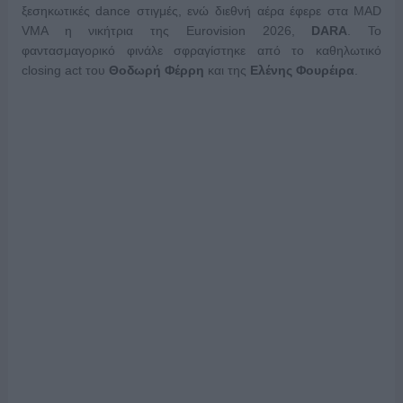
ξεσηκωτικές dance στιγμές, ενώ διεθνή αέρα έφερε στα MAD
VMA η νικήτρια της Eurovision 2026,
DARA
. Το
φαντασμαγορικό φινάλε σφραγίστηκε από το καθηλωτικό
closing act του
Θοδωρή Φέρρη
και της
Ελένης Φουρέιρα
.