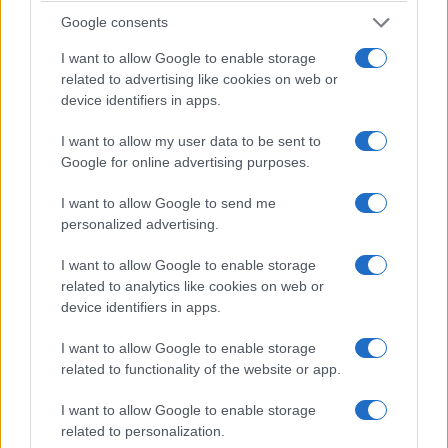
Google consents
I want to allow Google to enable storage
related to advertising like cookies on web or
device identifiers in apps.
I want to allow my user data to be sent to
Google for online advertising purposes.
ΑΙΧΜΕΣ
I want to allow Google to send me
personalized advertising.
I want to allow Google to enable storage
ΑΙΧΜΕΣ: Η νέα (In) σχέση Αλέξη
related to analytics like cookies on web or
Τσίπρα – Βαγγέλη Μαρινάκη
device identifiers in apps.
Το Καλοκαίρι της μεγάλης ρευστότητας συνεχίζεται. Οι
I want to allow Google to enable storage
τελευταίες εξελίξεις ήρθαν να επιβεβαιώσουν την
related to functionality of the website or app.
αίσθηση αυτή. ΑΙΧΜΕΣ: Καλοκαίρι ανατροπών Όσο η
I want to allow Google to enable storage
χώρα θα οδεύει προς εκλογές με την αντιπολίτευση σε
related to personalization.
μεταίχμιο και την κυβέρνηση σε ίλιγγο, η αβεβαιότητα θα