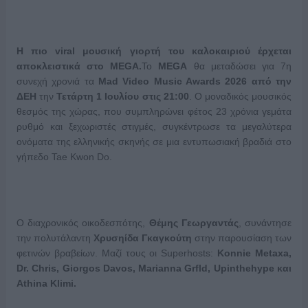
Η πιο viral μουσική γιορτή του καλοκαιριού έρχεται
αποκλειστικά στο MEGA.
Το
MEGA
θα μεταδώσει για 7η
συνεχή χρονιά τα
Mad Video Music Awards 2026 από την
ΔΕΗ
την
Τετάρτη 1 Ιουλίου στις 21:00
. Ο μοναδικός μουσικός
θεσμός της χώρας, που συμπληρώνει φέτος 23 χρόνια γεμάτα
ρυθμό και ξεχωριστές στιγμές, συγκέντρωσε τα μεγαλύτερα
ονόματα της ελληνικής σκηνής σε μια εντυπωσιακή βραδιά στο
γήπεδο Tae Kwon Do.
Ο διαχρονικός οικοδεσπότης,
Θέμης Γεωργαντάς
, συνάντησε
την πολυτάλαντη
Χρυσηίδα Γκαγκούτη
στην παρουσίαση των
φετινών βραβείων. Μαζί τους οι Superhosts:
Konnie Metaxa,
Dr. Chris, Giorgos Davos, Marianna Grfld, Upinthehype
και
Athina Klimi.