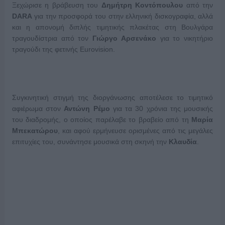
Ξεχώρισε η βράβευση του
Δημήτρη Κοντόπουλου
από την
DARA
για την προσφορά του στην ελληνική δισκογραφία, αλλά
και η απονομή διπλής τιμητικής πλακέτας στη Βουλγάρα
τραγουδίστρια από τον
Γιώργο Αρσενάκο
για το νικητήριο
τραγούδι της φετινής Eurovision.
Συγκινητική στιγμή της διοργάνωσης αποτέλεσε το τιμητικό
αφιέρωμα στον
Αντώνη Ρέμο
για τα 30 χρόνια της μουσικής
του διαδρομής, ο οποίος παρέλαβε το βραβείο από τη
Μαρία
Μπεκατώρου
, και αφού ερμήνευσε ορισμένες από τις μεγάλες
επιτυχίες του, συνάντησε μουσικά στη σκηνή την
Κλαυδία
.