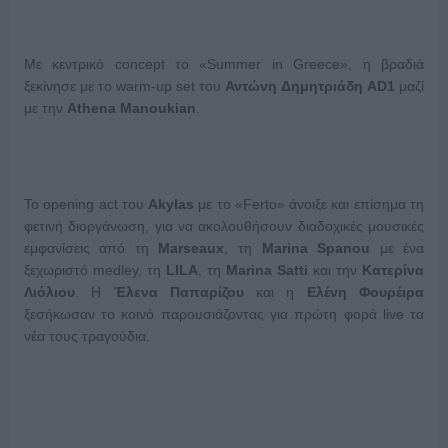
Με κεντρικό concept το «Summer in Greece», η βραδιά
ξεκίνησε με το warm-up set του
Αντώνη
Δημητριάδη
AD1
μαζί
με την
Athena Manoukian
.
Το opening act του
Akylas
με το «Ferto» άνοιξε και επίσημα τη
φετινή διοργάνωση, για να ακολουθήσουν διαδοχικές μουσικές
εμφανίσεις από τη
Marseaux
, τη
Marina
Spanou
με ένα
ξεχωριστό medley, τη
LILA
, τη
Marina
Satti
και την
Κατερίνα
Λιόλιου
. Η
Έλενα Παπαρίζου
και η
Ελένη Φουρέιρα
ξεσήκωσαν το κοινό παρουσιάζοντας για πρώτη φορά live τα
νέα τους τραγούδια.