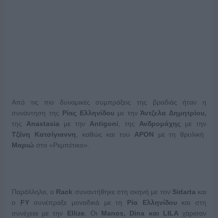
Από τις πιο δυναμικές συμπράξεις της βραδιάς ήταν η
συνάντηση της
Ρίας Ελληνίδου
με την
Άντζελα Δημητρίου,
της
Anastasia
με την
Antigoni
, της
Ανδρομάχης
με την
Τζένη Κατσίγιαννη
, καθώς και του
APON
με τη θρυλική
Μαριώ
στο «Ρεμπέτικο».
Παράλληλα, ο
Rack
συναντήθηκε στη σκηνή με τον
Sidarta
και
ο
FY
συνέπραξε μοναδικά με τη
Ρία Ελληνίδου
και στη
συνέχεια με την
Ellize
. Οι
Manos, Dina και LILA
χάρισαν