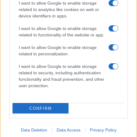
I want to allow Google to enable storage
related to analytics like cookies on web or
device identifiers in apps.
I want to allow Google to enable storage
related to functionality of the website or app.
I want to allow Google to enable storage
related to personalization.
της Ζωής μας
I want to allow Google to enable storage
related to security, including authentication
Οι άνθρωποι, οι αυθεντικές ιστορίες,
functionality and fraud prevention, and other
το ελληνικό καλοκαίρι και ένας
user protection.
πολιτισμός που μας ενώνει κάθε μέρα.
ΟΣΑ ΧΡΕΙΑΖΕΣΑΙ
CONFIRM
ΓΙΑ ΤΟ ΚΑΛΟΚΑΙΡΙ ΣΟΥ →
Data Deletion
Data Access
Privacy Policy