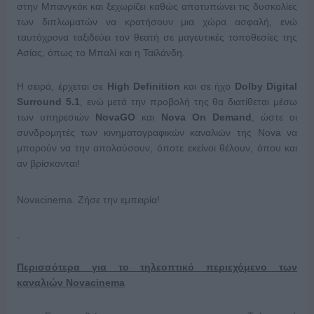
στην Μπανγκόκ και ξεχωρίζει καθώς αποτυπώνει τις δυσκολίες
των διπλωματών να κρατήσουν μια χώρα ασφαλή, ενώ
ταυτόχρονα ταξιδεύει τον θεατή σε μαγευτικές τοποθεσίες της
Ασίας, όπως το Μπαλί και η Ταϊλάνδη.
Η σειρά, έρχεται σε
High Definition
και σε ήχο
Dolby Digital
Surround 5.1
, ενώ μετά την προβολή της θα διατίθεται μέσω
των υπηρεσιών
NovaGO
και
Nova On Demand
, ώστε οι
συνδρομητές των κινηματογραφικών καναλιών της Nova να
μπορούν να την απολαύσουν, όποτε εκείνοι θέλουν, όπου και
αν βρίσκονται!
Novacinema. Ζήσε την εμπειρία!
Περισσότερα για το τηλεοπτικό περιεχόμενο των
καναλιών
Novacinema