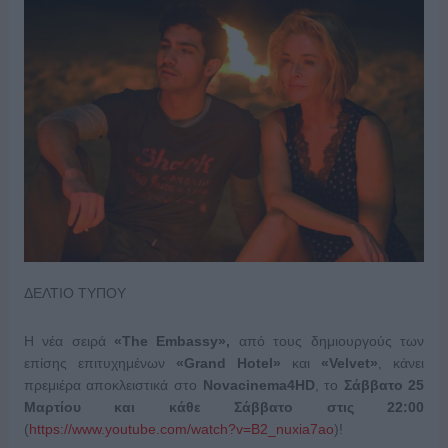
ΔΕΛΤΙΟ ΤΥΠΟΥ
Η νέα σειρά
«The Embassy»,
από τους δημιουργούς των
επίσης επιτυχημένων
«
Grand
Hotel
»
και
«
Velvet
»
, κάνει
πρεμιέρα αποκλειστικά στο
Novacinema4HD
, το
Σάββατο 25
Μαρτίου και κάθε Σάββατο στις 22:00
(
https://www.youtube.com/watch?v=B2_nuxia7ao
)!