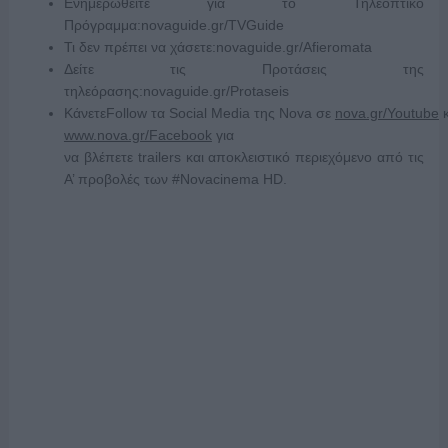
Ενημερωθείτε για το Τηλεοπτικό
Πρόγραμμα:novaguide.gr/TVGuide
Τι δεν πρέπει να χάσετε:novaguide.gr/Afieromata
Δείτε τις Προτάσεις της
τηλεόρασης:novaguide.gr/Protaseis
ΚάνετεFollow τα Social Media της Nova σε
nova.gr/Youtube
κ
www.nova.gr/Facebook
για
να βλέπετε trailers και αποκλειστικό περιεχόμενο από τις
Α’ προβολές των #Novacinema HD.