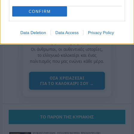
CONFIRM
Data Deletion
Data Access
Privacy Policy
της Ζωής μας
Οι άνθρωποι, οι αυθεντικές ιστορίες,
το ελληνικό καλοκαίρι και ένας
πολιτισμός που μας ενώνει κάθε μέρα.
ΟΣΑ ΧΡΕΙΑΖΕΣΑΙ
ΓΙΑ ΤΟ ΚΑΛΟΚΑΙΡΙ ΣΟΥ →
ΤΟ ΠΑΡΟΝ ΤΗΣ ΚΥΡΙΑΚΗΣ