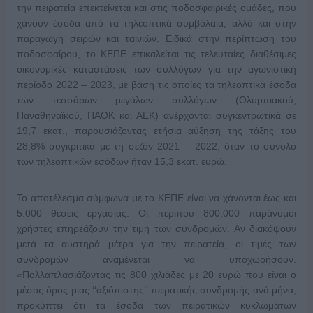
την πειρατεία επεκτείνεται και στις ποδοσφαιρικές ομάδες, που
χάνουν έσοδα από τα τηλεοπτικά συμβόλαια, αλλά και στην
παραγωγή σειρών και ταινιών. Ειδικά στην περίπτωση του
ποδοσφαίρου, το ΚΕΠΕ επικαλείται τις τελευταίες διαθέσιμες
οικονομικές καταστάσεις των συλλόγων για την αγωνιστική
περίοδο 2022 – 2023, με βάση τις οποίες τα τηλεοπτικά έσοδα
των τεσσάρων μεγάλων συλλόγων (Ολυμπιακού,
Παναθηναϊκού, ΠΑΟΚ και ΑΕΚ) ανέρχονται συγκεντρωτικά σε
19,7 εκατ., παρουσιάζοντας ετήσια αύξηση της τάξης του
28,8% συγκριτικά με τη σεζόν 2021 – 2022, όταν το σύνολο
των τηλεοπτικών εσόδων ήταν 15,3 εκατ. ευρώ.
Το αποτέλεσμα σύμφωνα με το ΚΕΠΕ είναι να χάνονται έως και
5.000 θέσεις εργασίας. Οι περίπου 800.000 παράνομοι
χρήστες επηρεάζουν την τιμή των συνδρομών. Αν διακόψουν
μετά τα αυστηρά μέτρα για την πειρατεία, οι τιμές των
συνδρομών αναμένεται να υποχωρήσουν.
«Πολλαπλασιάζοντας τις 800 χιλιάδες με 20 ευρώ που είναι ο
μέσος όρος μιας ‘‘αξιόπιστης’’ πειρατικής συνδρομής ανά μήνα,
προκύπτει ότι τα έσοδα των πειρατικών κυκλωμάτων