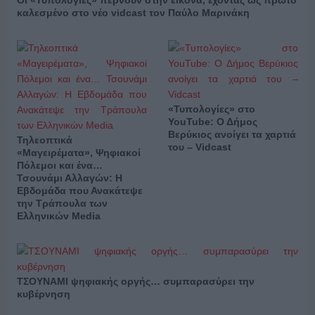
Οι «Τυπολογίες» περνούν στην εικόνα, έχοντας ως πρώτο
καλεσμένο στο νέο vidcast τον Παύλο Μαρινάκη
«Τυπολογίες» στο
YouTube: Ο Δήμος
Βερύκιος ανοίγει τα χαρτιά
Τηλεοπτικά
του – Vidcast
«Μαγειρέματα», Ψηφιακοί
Πόλεμοι και ένα…
Τσουνάμι Αλλαγών: Η
Εβδομάδα που Ανακάτεψε
την Τράπουλα των
Ελληνικών Media
ΤΣΟΥΝΑΜΙ ψηφιακής οργής… συμπαρασύρει την
κυβέρνηση