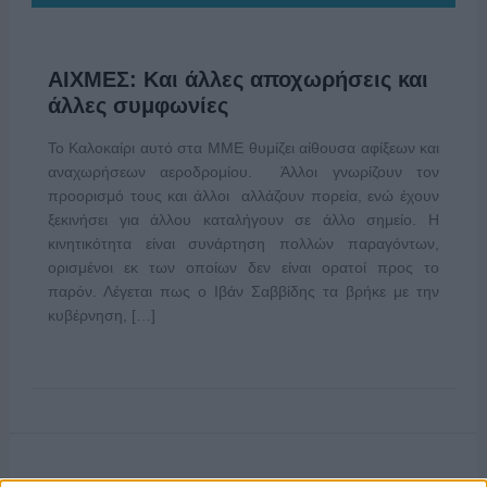
ΑΙΧΜΕΣ: Και άλλες αποχωρήσεις και
άλλες συμφωνίες
Το Καλοκαίρι αυτό στα ΜΜΕ θυμίζει αίθουσα αφίξεων και
αναχωρήσεων αεροδρομίου. Άλλοι γνωρίζουν τον
προορισμό τους και άλλοι αλλάζουν πορεία, ενώ έχουν
ξεκινήσει για άλλου καταλήγουν σε άλλο σημείο. Η
κινητικότητα είναι συνάρτηση πολλών παραγόντων,
ορισμένοι εκ των οποίων δεν είναι ορατοί προς το
παρόν. Λέγεται πως ο Ιβάν Σαββίδης τα βρήκε με την
κυβέρνηση, […]