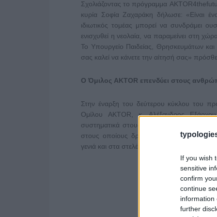
Σχολιάζοντας το πρόγραμμα AKTOR4thefutu
κυρία Σοφία Ζαχαράκη δήλωσε: «Είναι έν
ιδιωτικός τομέας μπορεί να συνδράμει ου
ενισχυθεί η νεολαία, να παραμείνει στη χώρ
Το Υπουργείο Παιδείας, Θρησκευμάτων και
σας καλεί να κάνετε την αίτησή σας» πρόσθε
Ο Όμιλος AKTOR
επενδύει στους ανθρώ
Στην έναρξη του δεύτερου κύκλου του πρ
Ομίλου AKTOR, κ. Αλέξανδρος Εξάρχου
συστηματικά στους ανθρώπους μας και στη
typologies
στους οποίους δραστηριοποιούμαστε. Και
γενιά και στα στελέχη του αύριο, αλλά και 
If you wish 
sensitive in
confirm you
continue se
information 
further disc