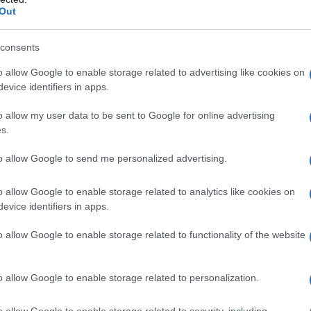
Out
consents
o allow Google to enable storage related to advertising like cookies on
evice identifiers in apps.
o allow my user data to be sent to Google for online advertising
s.
ρης
to allow Google to send me personalized advertising.
τα
Διακοπές: Πώς να αποφύγετε τραγικά
απρόοπτα το καλοκαίρι
o allow Google to enable storage related to analytics like cookies on
evice identifiers in apps.
o allow Google to enable storage related to functionality of the website
ο)
Χωνάκι ή κυπελλάκι; Σε αυτά τα 5
παγωτατζίδικα της Αθήνας η απάντηση
o allow Google to enable storage related to personalization.
είναι…και τα δύο!
o allow Google to enable storage related to security, including