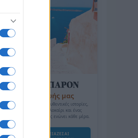
της Ζωής μας
Οι άνθρωποι, οι αυθεντικές ιστορίες,
το ελληνικό καλοκαίρι και ένας
πολιτισμός που μας ενώνει κάθε μέρα.
ΟΣΑ ΧΡΕΙΑΖΕΣΑΙ