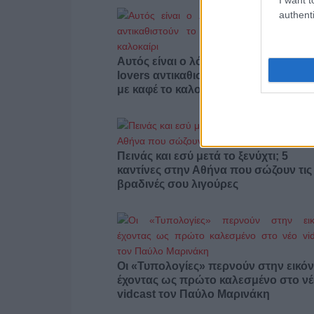
authenti
Αυτός είναι ο λόγος που οι beauty
lovers αντικαθιστούν το μαύρο μολύβ
με καφέ το καλοκαίρι
Πεινάς και εσύ μετά το ξενύχτι; 5
καντίνες στην Αθήνα που σώζουν τις
βραδινές σου λιγούρες
Οι «Τυπολογίες» περνούν στην εικόν
έχοντας ως πρώτο καλεσμένο στο ν
vidcast τον Παύλο Μαρινάκη