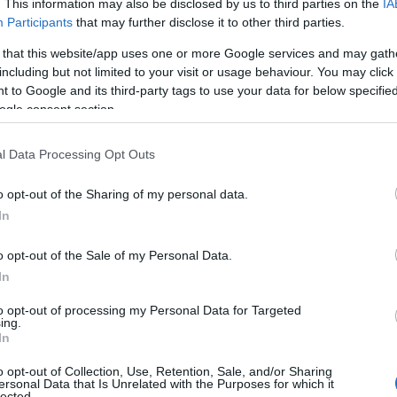
. This information may also be disclosed by us to third parties on the
IA
Participants
that may further disclose it to other third parties.
 that this website/app uses one or more Google services and may gath
including but not limited to your visit or usage behaviour. You may click 
 to Google and its third-party tags to use your data for below specifi
ogle consent section.
l Data Processing Opt Outs
 Ελλάδα
o opt-out of the Sharing of my personal data.
hefuture, οι νέοι επαγγελματίες θα έχουν την ευκαιρία
In
 στην πράξη και να εξελιχθούν μέσα σε ένα σύγχρονο και
έναν από τους μεγαλύτερους ομίλους της Ελλάδας και
o opt-out of the Sale of my Personal Data.
. Έτσι, το AKTOR4TheFuture συμβάλλει στην παραμονή
In
ετώπιση του brain drain, επιβεβαιώνοντας παράλληλα τη
αι να προσφέρει στη νέα γενιά της Ελλάδας ευκαιρίες
to opt-out of processing my Personal Data for Targeted
ing.
In
ς συμμετοχής, στην ιστοσελίδα
του προγράμματος
o opt-out of Collection, Use, Retention, Sale, and/or Sharing
ersonal Data that Is Unrelated with the Purposes for which it
lected.