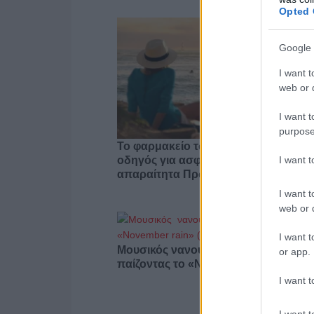
Opted 
Google 
I want t
web or d
I want t
purpose
Το φαρμακείο των διακοπών: Ο πλή
I want 
οδηγός για ασφαλείς εξορμήσεις και 
απαραίτητα Πρώτων Βοηθειών
I want t
web or d
I want t
Μουσικός νανουρίζει λιοντάρια
or app.
παίζοντας το «November rain» (βίντε
I want t
I want t