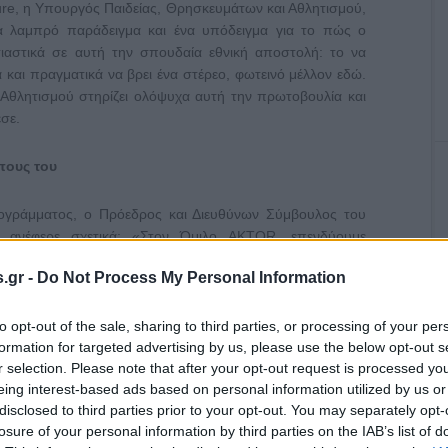
re, η Υπουργός Παιδείας, Θρησκευμάτων και Αθλητισμού,
α λαμπρό παράδειγμα και ένα υπόδειγμα για το πώς ο
σιαστικά σε αυτή την σπουδαία εθνική αποστολή: το να
α και πραγματικά να βρει ένα στέρεο, φωτεινό μέλλον εδώ.
 Αθλητισμού στηρίζει ολόψυχα αυτή την πρωτοβουλία και
σε.
πους του
ογράμματος, ο Πρόεδρος και Διευθύνων Σύμβουλος του
 ανέφερε σχετικά: «Στον Όμιλο AKTOR, επενδύουμε
 νέα γενιά των στελεχών στους κλάδους της οικονομίας
.gr -
Do Not Process My Personal Information
 είμαστε υπερήφανοι όχι μόνο που επενδύουμε στη νέα
που κρατάμε το ταλέντο στην Ελλάδα».
to opt-out of the sale, sharing to third parties, or processing of your per
formation for targeted advertising by us, please use the below opt-out s
r selection. Please note that after your opt-out request is processed y
eing interest-based ads based on personal information utilized by us or
disclosed to third parties prior to your opt-out. You may separately opt-
losure of your personal information by third parties on the IAB’s list of