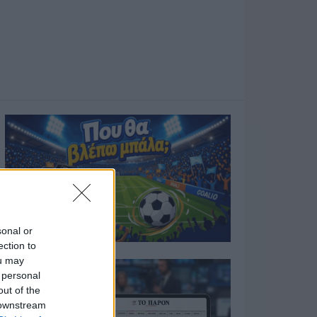
sonal or
ection to
ou may
 personal
out of the
 downstream