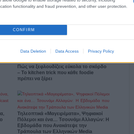
cation functionality and fraud prevention, and other user protection.
Αυτά είναι τα 4 prints στα μαγιό που θα
βλέπεις σε κάθε παραλία φέτος!
CONFIRM
ι
Data Deletion
Data Access
Privacy Policy
Πώς να ξεφλουδίζεις εύκολα το σκόρδο
– Το kitchen trick που κάθε foodie
πρέπει να ξέρει
α,
Τηλεοπτικά «Μαγειρέματα», Ψηφιακοί
έο
Πόλεμοι και ένα… Τσουνάμι Αλλαγών: Η
Εβδομάδα που Ανακάτεψε την
Τράπουλα των Ελληνικών Media