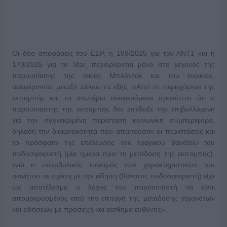
Οι δύο αποφάσεις του ΕΣΡ, η 169/2025 για τον ΑΝΤ1 και η
170/2025 για το Star, περιορίζονται μόνο στο γεγονός της
παρουσίασης της οικίας Μπάλντοκ και του ενοικίου,
αναφέροντας μεταξύ άλλων τα εξής: «Από το περιεχόμενο της
εκπομπής και τα ανωτέρω αναφερόμενα προκύπτει ότι ο
παρουσιαστής της εκπομπής δεν επέδειξε την επιβαλλόμενη
για την συγκεκριμένη περίσταση κοινωνική συμπεριφορά,
δηλαδή την διακριτικότητα που απαιτούσαν οι περιστάσεις και
το πρόσφατο της επέλευσης του τραγικού θανάτου του
ποδοσφαιριστή (μία ημέρα πριν τη μετάδοση της εκπομπής),
ενώ ο υπερβολικός τονισμός των χαρακτηριστικών του
ακινήτου σε σχέση με την είδηση (θάνατος ποδοσφαιριστή) είχε
ως αποτέλεσμα ο λόγος του παρουσιαστή να είναι
απομακρυσμένος από την επιταγή της μετάδοσης γεγονότων
και ειδήσεων με προσοχή και αίσθημα ευθύνης».