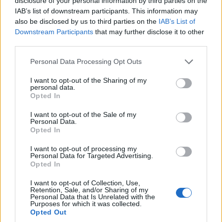
disclosure of your personal information by third parties on the
IAB’s list of downstream participants. This information may
also be disclosed by us to third parties on the
IAB’s List of
ΤΣΟΥΝΑΜΙ ψηφιακής οργής… συμπαρασύρει την
Downstream Participants
that may further disclose it to other
κυβέρνηση
third parties.
Please note that this website/app uses one or more Google
Personal Data Processing Opt Outs
services and may gather and store information including but
not limited to your visit or usage behaviour. You may click to
I want to opt-out of the Sharing of my
Ξορκίζουν τις διπλές
personal data.
εκλογές στο Μαξίμου
grant or deny consent to Google and its third-party tags to
Opted In
use your data for below specified purposes in below Google
consent section.
Ο καιρός των επομένων
I want to opt-out of the Sale of my
Personal Data.
ημερών: Κανονικός
Opted In
Αύγουστος με δυνατούς
βοριάδες και σταδιακή
I want to opt-out of processing my
άνοδο της θερμοκρασίας
Personal Data for Targeted Advertising.
Opted In
X
Facebook
LinkedIn
I want to opt-out of Collection, Use,
Retention, Sale, and/or Sharing of my
Personal Data that Is Unrelated with the
Purposes for which it was collected.
Opted Out
ΑΝΗΚΕΙ ΣΤΗΝ ΚΑΤΗΓΟΡΙΑ:
,
,
HOME-RIGHT
INTERNET