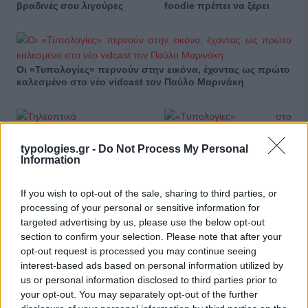
βραδινές σου λιγούρες
foodie πρέπει να ξέρει
Οι «Τυπολογίες» περνούν στην εικόνα, έχοντας ως πρώτο
καλεσμένο στο νέο vidcast τον Παύλο Μαρινάκη
typologies.gr -
Do Not Process My Personal
Information
«Τυπολογίες» στο
YouTube: Ο Δήμος
If you wish to opt-out of the sale, sharing to third parties, or
Βερύκιος ανοίγει τα χαρτιά
Τηλεοπτικά
processing of your personal or sensitive information for
του – Vidcast
«Μαγειρέματα», Ψηφιακοί
targeted advertising by us, please use the below opt-out
Πόλεμοι και ένα…
section to confirm your selection. Please note that after your
Τσουνάμι Αλλαγών: Η
opt-out request is processed you may continue seeing
Εβδομάδα που Ανακάτεψε
interest-based ads based on personal information utilized by
την Τράπουλα των
us or personal information disclosed to third parties prior to
Ελληνικών Media
your opt-out. You may separately opt-out of the further