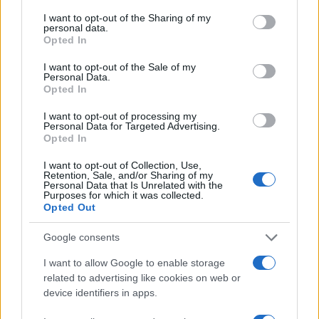
services and may gather and store information including but
not limited to your visit or usage behaviour. You may click to
I want to opt-out of the Sharing of my
personal data.
grant or deny consent to Google and its third-party tags to
Opted In
use your data for below specified purposes in below Google
consent section.
I want to opt-out of the Sale of my
Personal Data.
Opted In
I want to opt-out of processing my
Personal Data for Targeted Advertising.
Opted In
I want to opt-out of Collection, Use,
Retention, Sale, and/or Sharing of my
Personal Data that Is Unrelated with the
Purposes for which it was collected.
Opted Out
Η ΣΤΗΛΗ ΜΑΣ
Google consents
I want to allow Google to enable storage
related to advertising like cookies on web or
device identifiers in apps.