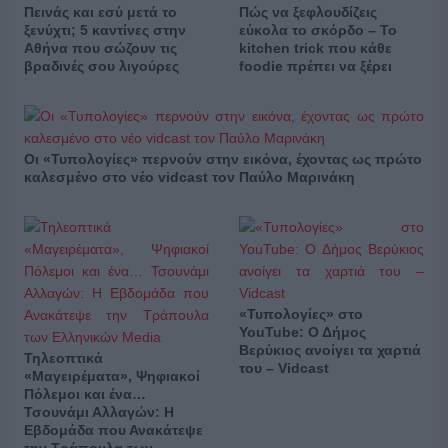
Πεινάς και εσύ μετά το
Πώς να ξεφλουδίζεις
ξενύχτι; 5 καντίνες στην
εύκολα το σκόρδο – Το
Αθήνα που σώζουν τις
kitchen trick που κάθε
βραδινές σου λιγούρες
foodie πρέπει να ξέρει
Οι «Τυπολογίες» περνούν στην εικόνα, έχοντας ως πρώτο
καλεσμένο στο νέο vidcast τον Παύλο Μαρινάκη
«Τυπολογίες» στο
YouTube: Ο Δήμος
Βερύκιος ανοίγει τα χαρτιά
Τηλεοπτικά
του – Vidcast
«Μαγειρέματα», Ψηφιακοί
Πόλεμοι και ένα…
Τσουνάμι Αλλαγών: Η
Εβδομάδα που Ανακάτεψε
την Τράπουλα των