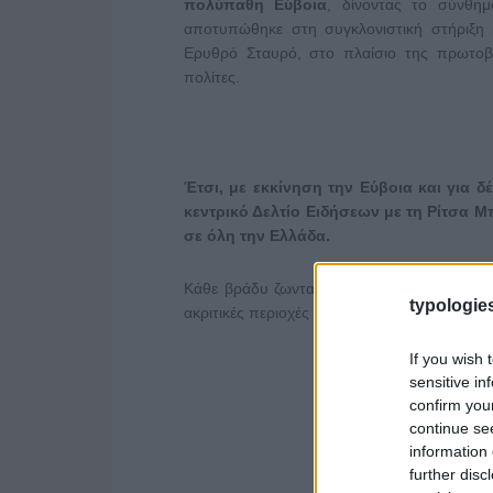
πολύπαθη Εύβοια
, δίνοντας το σύνθημ
αποτυπώθηκε στη συγκλονιστική στήριξη
Ερυθρό Σταυρό, στο πλαίσιο της πρωτοβ
πολίτες.
Έτσι, με εκκίνηση την Εύβοια και για δ
κεντρικό Δελτίο Ειδήσεων με τη Ρίτσα Μπ
σε όλη την Ελλάδα.
Κάθε βράδυ ζωντανά, και από ένα διαφορετι
typologies
ακριτικές περιοχές και τα νησιά –
ο ΑΝΤ1 βρ
If you wish 
sensitive in
confirm you
continue se
information 
further disc