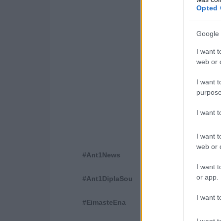
Opted 
Google 
I want t
web or d
I want t
purpose
I want 
I want t
web or d
#Ant1News
I want t
or app.
#Ant1DiplaSou
I want t
#EimasteEna
I want t