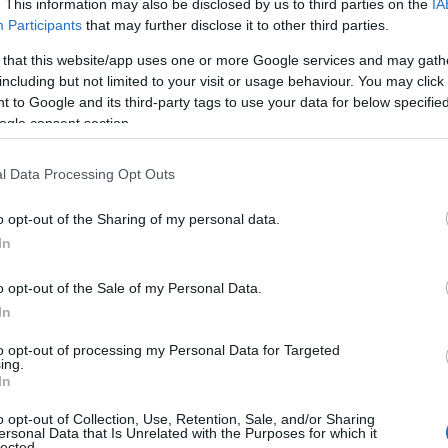
. This information may also be disclosed by us to third parties on the
IA
Participants
that may further disclose it to other third parties.
 that this website/app uses one or more Google services and may gath
including but not limited to your visit or usage behaviour. You may click 
 to Google and its third-party tags to use your data for below specifi
ogle consent section.
l Data Processing Opt Outs
θε βράδυ ζωντανά και από μία διαφορετική γωνιά της
o opt-out of the Sharing of my personal data.
In
 καρδιά της είδησης.
o opt-out of the Sale of my Personal Data.
In
to opt-out of processing my Personal Data for Targeted
ing.
In
αιρίας Sky Express.
o opt-out of Collection, Use, Retention, Sale, and/or Sharing
ersonal Data that Is Unrelated with the Purposes for which it
lected.