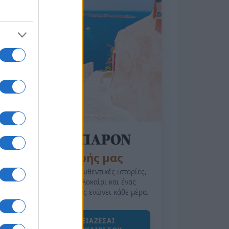
της Ζωής μας
Οι άνθρωποι, οι αυθεντικές ιστορίες,
το ελληνικό καλοκαίρι και ένας
πολιτισμός που μας ενώνει κάθε μέρα.
ΟΣΑ ΧΡΕΙΑΖΕΣΑΙ