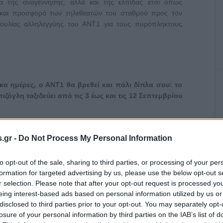
α της αναγέννησης, αλλά και της ελπίδας έτσι όπως
 και προσφορά των τηλεθεατών του σταθμού προς τον
ουλίας αλληλεγγύης του ΑΝΤ1 για τους πυρόπληκτους
έκα ημέρες, ο ΑΝΤ1 θα βρεθεί και πάλι δίπλα σου: το
ιζόγλη ταξιδεύει από τις 3 έως και τις 12 Σεπτεμβρίου
κό σημείο της χώρας – από τις μεγάλες πόλεις μέχρι τις
.gr -
Do Not Process My Personal Information
ίσκεται, όπως πάντα, δίπλα σου
.
to opt-out of the sale, sharing to third parties, or processing of your per
formation for targeted advertising by us, please use the below opt-out s
r selection. Please note that after your opt-out request is processed y
eing interest-based ads based on personal information utilized by us or
disclosed to third parties prior to your opt-out. You may separately opt-
losure of your personal information by third parties on the IAB’s list of