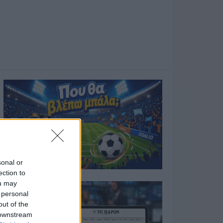
sonal or
ection to
ou may
 personal
out of the
 downstream