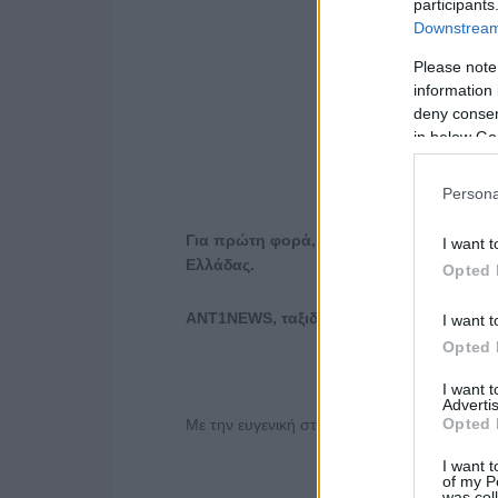
participants
Downstream 
Please note
information 
deny consent
in below Go
Persona
Για πρώτη φορά, ένα δελτίο ειδήσεων κά
I want t
Ελλάδας.
Opted 
ANT
1
NEWS
, ταξιδεύουμε δίπλα σου στην
I want t
Opted 
I want 
Advertis
Opted 
Με την ευγενική στήριξη της αεροπορικής ετ
I want t
of my P
was col