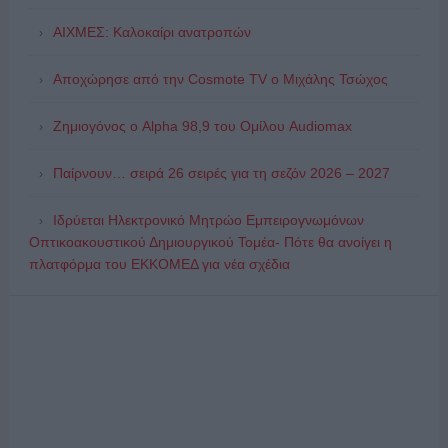
ΑΙΧΜΕΣ: Καλοκαίρι ανατροπών
Αποχώρησε από την Cosmote TV o Μιχάλης Τσώχος
Ζημιογόνος ο Alpha 98,9 του Ομίλου Audiomax
Παίρνουν… σειρά 26 σειρές για τη σεζόν 2026 – 2027
Ιδρύεται Ηλεκτρονικό Μητρώο Εμπειρογνωμόνων
Οπτικοακουστικού Δημιουργικού Τομέα- Πότε θα ανοίγει η
πλατφόρμα του ΕΚΚΟΜΕΔ για νέα σχέδια