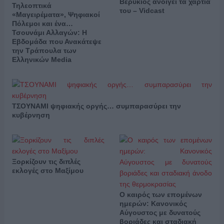
Βερύκιος ανοίγει τα χαρτιά
Τηλεοπτικά
του – Vidcast
«Μαγειρέματα», Ψηφιακοί
Πόλεμοι και ένα…
Τσουνάμι Αλλαγών: Η
Εβδομάδα που Ανακάτεψε
την Τράπουλα των
Ελληνικών Media
ΤΣΟΥΝΑΜΙ ψηφιακής οργής… συμπαρασύρει την
κυβέρνηση
Ξορκίζουν τις διπλές
εκλογές στο Μαξίμου
Ο καιρός των επομένων
ημερών: Κανονικός
Αύγουστος με δυνατούς
βοριάδες και σταδιακή