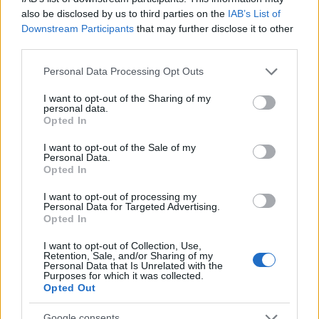
κινητικότητα είναι συνάρτηση πολλών παραγόντων,
also be disclosed by us to third parties on the
IAB’s List of
ορισμένοι εκ των οποίων δεν είναι ορατοί προς το
Downstream Participants
that may further disclose it to other
παρόν. Λέγεται πως ο Ιβάν Σαββίδης τα βρήκε με την
third parties.
κυβέρνηση, […]
Please note that this website/app uses one or more Google
Personal Data Processing Opt Outs
services and may gather and store information including but
not limited to your visit or usage behaviour. You may click to
I want to opt-out of the Sharing of my
personal data.
grant or deny consent to Google and its third-party tags to
Opted In
use your data for below specified purposes in below Google
consent section.
I want to opt-out of the Sale of my
Personal Data.
Opted In
I want to opt-out of processing my
Personal Data for Targeted Advertising.
Opted In
I want to opt-out of Collection, Use,
Retention, Sale, and/or Sharing of my
Personal Data that Is Unrelated with the
Purposes for which it was collected.
Opted Out
Google consents