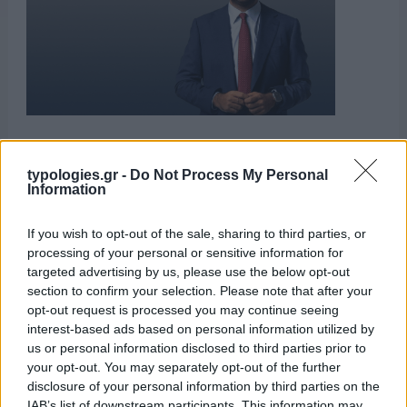
typologies.gr -
Do Not Process My Personal
Information
ΑΙΧΜΕΣ
If you wish to opt-out of the sale, sharing to third parties, or
processing of your personal or sensitive information for
targeted advertising by us, please use the below opt-out
ΑΙΧΜΕΣ: Και άλλες αποχωρήσεις και
section to confirm your selection. Please note that after your
άλλες συμφωνίες
opt-out request is processed you may continue seeing
interest-based ads based on personal information utilized by
Το Καλοκαίρι αυτό στα ΜΜΕ θυμίζει αίθουσα αφίξεων και
us or personal information disclosed to third parties prior to
αναχωρήσεων αεροδρομίου. Άλλοι γνωρίζουν τον
your opt-out. You may separately opt-out of the further
προορισμό τους και άλλοι αλλάζουν πορεία, ενώ έχουν
disclosure of your personal information by third parties on the
ξεκινήσει για άλλου καταλήγουν σε άλλο σημείο. Η
IAB’s list of downstream participants. This information may