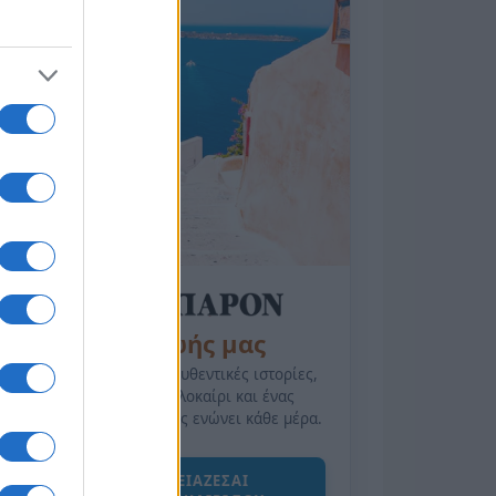
της Ζωής μας
Οι άνθρωποι, οι αυθεντικές ιστορίες,
το ελληνικό καλοκαίρι και ένας
πολιτισμός που μας ενώνει κάθε μέρα.
ΟΣΑ ΧΡΕΙΑΖΕΣΑΙ