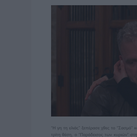
“Η γη τη ελιάς” ξεπέρασε χθες το “Σασμό” 
τρίτη θέση, ο “Παράδεισος των κυριών” στ