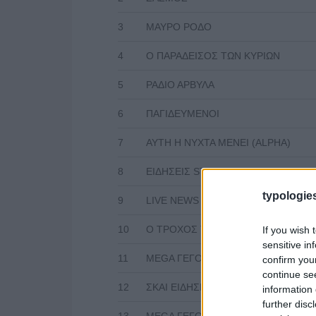
3
ΜΑΥΡΟ ΡΟΔΟ
4
Ο ΠΑΡΑΔΕΙΣΟΣ ΤΩΝ ΚΥΡΙΩΝ
5
ΡΑΔΙΟ ΑΡΒΥΛΑ
6
ΠΑΓΙΔΕΥΜΕΝΟΙ
7
ΑΥΤΗ Η ΝΥΧΤΑ ΜΕΝΕΙ (ALPHA)
8
ΕΙΔΗΣΕΙΣ STAR
typologies
9
LIVE NEWS
10
Ο ΤΡΟΧΟΣ ΤΗΣ ΤΥΧΗΣ
If you wish 
sensitive in
11
MEGA ΓΕΓΟΝΟΤΑ
confirm you
continue se
12
ΣΚΑΙ ΕΙΔΗΣΕΙΣ
information 
further disc
13
MEGA ΓΕΓΟΝΟΤΑ