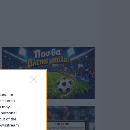
sonal or
ection to
ou may
 personal
out of the
 downstream