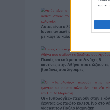
authenti
Αυτός είναι ο λόγος που οι beauty
lovers αντικαθιστούν το μαύρο μολύβ
με καφέ το καλοκαίρι
Πεινάς και εσύ μετά το ξενύχτι; 5
καντίνες στην Αθήνα που σώζουν τις
βραδινές σου λιγούρες
Οι «Τυπολογίες» περνούν στην εικόν
έχοντας ως πρώτο καλεσμένο στο ν
vidcast τον Παύλο Μαρινάκη