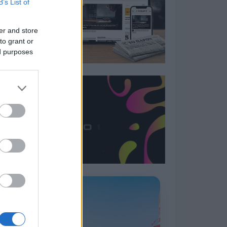
B’s List of
er and store
to grant or
ed purposes
Η ΣΤΗΛΗ ΜΑΣ