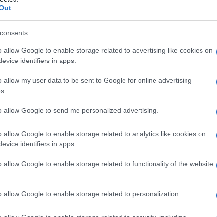
Out
consents
o allow Google to enable storage related to advertising like cookies on
evice identifiers in apps.
ο
o allow my user data to be sent to Google for online advertising
s.
to allow Google to send me personalized advertising.
Πρώτος ο “Άγιος έρωτας” την Τετάρτη,
o allow Google to enable storage related to analytics like cookies on
5/11/2025
evice identifiers in apps.
o allow Google to enable storage related to functionality of the website
ο)
Χωνάκι ή κυπελλάκι; Σε αυτά τα 5
o allow Google to enable storage related to personalization.
παγωτατζίδικα της Αθήνας η απάντηση
είναι…και τα δύο!
o allow Google to enable storage related to security, including