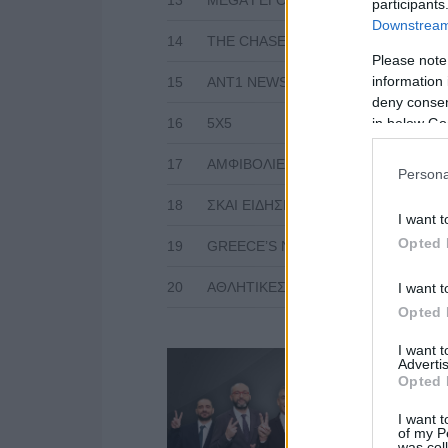
participants
Downstream 
14
THE CHASE
Please note
information 
15
ANT1 NEWS
deny consent
in below Go
16
5X5
17
ΑΜΦΙΒΟΛΙΕΣ
Persona
18
ΣΚΑΙ ΕΙΔΗΣΕΙΣ
I want t
Opted 
19
GREECE’S NEXT TOP MODEL
20
ΑΘΛΗΤΙΚΕΣ ΕΙΔΗΣΕΙΣ
I want t
Opted 
I want 
Advertis
Opted 
I want t
of my P
was col