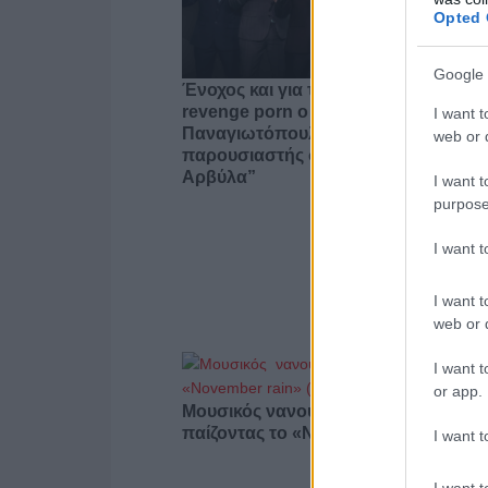
Opted 
Google 
Ένοχος και για τη δεύτερη υπόθεση
revenge porn o Στάθης
I want t
Παναγιωτόπουλος, πρώην
web or d
παρουσιαστής στην εκπομπή “Ράδι
Αρβύλα”
I want t
purpose
I want 
I want t
web or d
I want t
or app.
Μουσικός νανουρίζει λιοντάρια
παίζοντας το «November rain» (βίντε
I want t
I want t