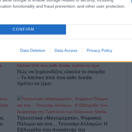
cation functionality and fraud prevention, and other user protection.
Αυτά είναι τα 4 prints στα μαγιό που θα
CONFIRM
βλέπεις σε κάθε παραλία φέτος!
ι
Data Deletion
Data Access
Privacy Policy
Πώς να ξεφλουδίζεις εύκολα το σκόρδο
– Το kitchen trick που κάθε foodie
πρέπει να ξέρει
α,
Τηλεοπτικά «Μαγειρέματα», Ψηφιακοί
έο
Πόλεμοι και ένα… Τσουνάμι Αλλαγών: Η
Εβδομάδα που Ανακάτεψε την