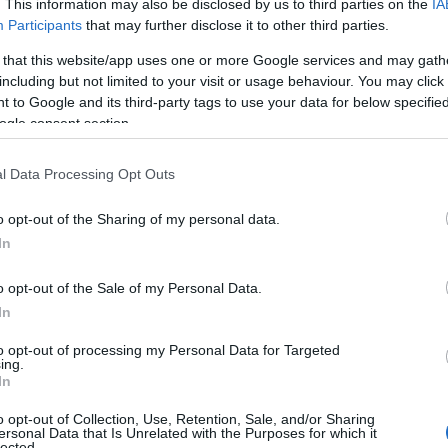
. This information may also be disclosed by us to third parties on the
IA
Participants
that may further disclose it to other third parties.
MEGA
407.894
 that this website/app uses one or more Google services and may gath
including but not limited to your visit or usage behaviour. You may click 
ANTENNA
400.891
 to Google and its third-party tags to use your data for below specifi
ogle consent section.
ANTENNA
397.016
ALPHA
394.711
l Data Processing Opt Outs
SKAI
389.955
o opt-out of the Sharing of my personal data.
In
STAR
385.016
STAR
361.407
o opt-out of the Sale of my Personal Data.
In
to opt-out of processing my Personal Data for Targeted
ing.
In
o opt-out of Collection, Use, Retention, Sale, and/or Sharing
ersonal Data that Is Unrelated with the Purposes for which it
lected.