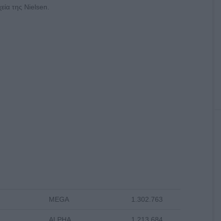
ία της Nielsen.
MEGA
1.302.763
ALPHA
1.213.684