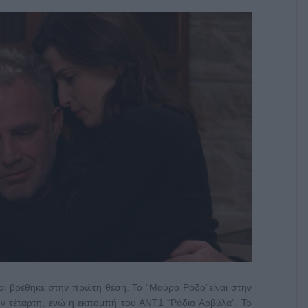
και βρέθηκε στην πρώτη θέση. Το “Μαύρο Ρόδο”είναι στην
ην τέταρτη, ενώ η εκπομπή του ΑΝΤ1 “Ράδιο Αρβύλα”. Το