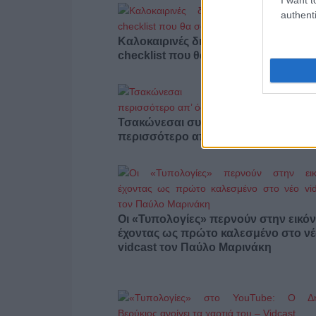
authenti
Καλοκαιρινές διακοπές με κατοικίδιο
checklist που θα σου λύσει τα χέρια
Τσακώνεσαι συνέχεια; Ίσως φταις
περισσότερο απ’ όσο νομίζεις
Οι «Τυπολογίες» περνούν στην εικόν
έχοντας ως πρώτο καλεσμένο στο ν
vidcast τον Παύλο Μαρινάκη