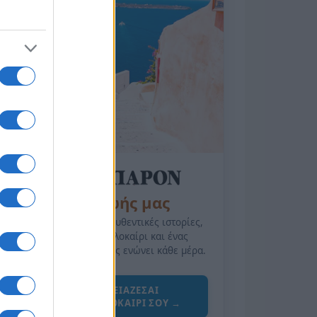
της Ζωής μας
Οι άνθρωποι, οι αυθεντικές ιστορίες,
το ελληνικό καλοκαίρι και ένας
πολιτισμός που μας ενώνει κάθε μέρα.
ΟΣΑ ΧΡΕΙΑΖΕΣΑΙ
ΓΙΑ ΤΟ ΚΑΛΟΚΑΙΡΙ ΣΟΥ →