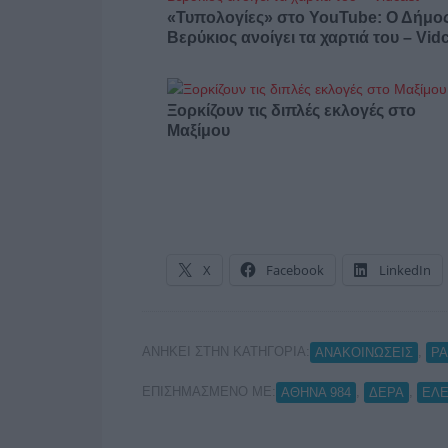
«Τυπολογίες» στο YouTube: Ο Δήμο
Βερύκιος ανοίγει τα χαρτιά του – Vid
Ξορκίζουν τις διπλές εκλογές στο
Μαξίμου
X
Facebook
LinkedIn
ΑΝΗΚΕΙ ΣΤΗΝ ΚΑΤΗΓΟΡΙΑ:
,
ΑΝΑΚΟΙΝΩΣΕΙΣ
Ρ
ΕΠΙΣΗΜΑΣΜΕΝΟ ΜΕ:
,
,
ΑΘΗΝΑ 984
ΔΕΡΑ
ΕΛΕ