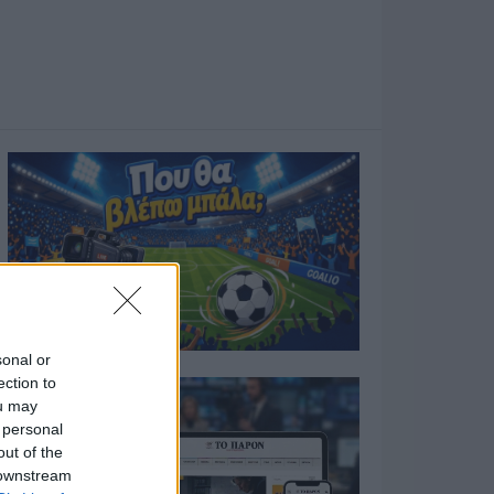
sonal or
ection to
ou may
 personal
out of the
 downstream