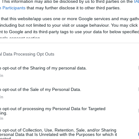
. This information may also be disclosed by us to third parties on the
IA
Participants
that may further disclose it to other third parties.
 δηλώνουμε την αμέριστη υποστήριξη μας στην Ελευθερία
 συμβούλιο. Υπερασπίζουμε τους πρόσφυγες και όλους
 that this website/app uses one or more Google services and may gath
 δρόμο σε κάθε φασίστα-ρατσιστή!
including but not limited to your visit or usage behaviour. You may click 
 to Google and its third-party tags to use your data for below specifi
ogle consent section.
l Data Processing Opt Outs
o opt-out of the Sharing of my personal data.
In
o opt-out of the Sale of my Personal Data.
In
to opt-out of processing my Personal Data for Targeted
ing.
In
o opt-out of Collection, Use, Retention, Sale, and/or Sharing
ersonal Data that Is Unrelated with the Purposes for which it
lected.