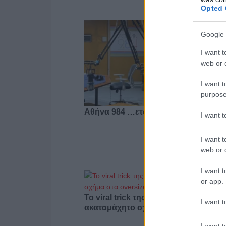
Opted 
Google 
I want t
web or d
I want t
purpose
Αθήνα 984 …ετών 39
I want 
I want t
web or d
I want t
or app.
Το viral trick της Gen Z που δίνει
I want t
ακαταμάχητο σχήμα στα oversized 
I want t