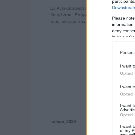
participants
Downstream 
Ως Αντικαπιταλιστική Ανατροπή στην Αθήνα
Κουμάντου. Επόμενη στάση στο δημοτικό
Please note
τους αντιφασίστες αγωνιστές, φράζοντας το
information 
deny consent
in below Go
Persona
I want t
Opted 
I want t
Opted 
I want 
Advertis
Opted 
Ιούλιος 2020
I want t
of my P
was col