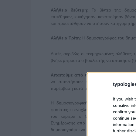
Αλήθεια δεύτερη
: Τα βίντεο της δημο
επιτέθηκαν, κυνήγησαν, κακοποίησαν βάνα
και προσπάθησαν να στήσουν κατηγορητήρ
Αλήθεια Τρίτη
: Η δημοσιογράφος του δημοτ
Αυτές ακριβώς οι τεκμηριωμένες αλήθειες 
βγήκε μπροστά ο βουλευτής να απαιτήσει (!
Απαιτούμε από το δήμο Αθήνας και τη 
να απαντήσουν άμεσα στον βουλευτή Κ
typologies
παρέμβαση κατά της δημοσιογράφου του στ
If you wish 
Η δημοσιογραφική εργασία δεν έχει εργο
sensitive in
φασίστες κι ενοχλείται από τις αποκαλύψεις
confirm you
του καριέρα ο Μπογδάνος και κάθε Μ
continue se
Ενημέρωσης από τους δημότες είναι σημαν
information 
δημοσιογράφοι να είναι αμερόληπτοι, αποκαλ
further disc