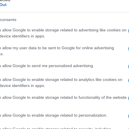
Out
consents
o allow Google to enable storage related to advertising like cookies on
evice identifiers in apps.
o allow my user data to be sent to Google for online advertising
s.
to allow Google to send me personalized advertising.
Ξανά στο τραπέζι οι άδειες εθνικής
o allow Google to enable storage related to analytics like cookies on
εμβέλειας για το ραδιόφωνο- Μείζον
θέμα η ασφάλεια των πτήσεων
evice identifiers in apps.
o allow Google to enable storage related to functionality of the website
Αυτό το εύκολο hairstyle παραλίας είναι
o allow Google to enable storage related to personalization.
σου
ό,τι πιο chic για τα beach looks σου
o allow Google to enable storage related to security, including