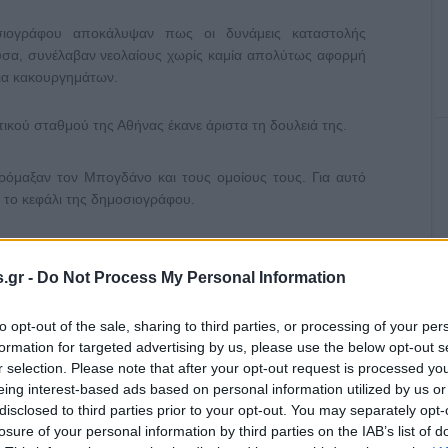
σιογράφου αποκάλυψαν πως οι δυνάμεις καταστολής
υσα, συνέλαβαν νεολαίους χωρίς καμία απολύτως αφορμή
ια κακουργημάτων.
ικού σταθμού της Αθήνας έκανε άριστα τη δουλειά της.
τρόμαξαν τον Μπογδάνο και τους ομοίους τους. Για αυτό
) το κεφάλι της δημοσιογράφου.
δημοτική επιχείρηση ΔΕΡΑ του σταθμού «Αθήνα 9,84»
. Μπογδάνο καταγγέλλοντας την ωμή, απροκάλυπτη
.gr -
Do Not Process My Personal Information
αθμού.
to opt-out of the sale, sharing to third parties, or processing of your per
δότη τον κάθε πολιτευτή που αγκαλιάζεται δημόσια με
formation for targeted advertising by us, please use the below opt-out s
. Σε αντίθεση με όσα ίσως έχει μάθει στην επαγγελματική
r selection. Please note that after your opt-out request is processed y
πογδάνος, η χρηματοδότηση των δημοτικών Μέσων
eing interest-based ads based on personal information utilized by us or
τική αν και όχι επαρκής προϋπόθεση για να μπορούν οι
disclosed to third parties prior to your opt-out. You may separately opt-
υπτικοί και έγκυροι.
losure of your personal information by third parties on the IAB’s list of