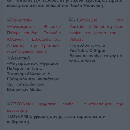
Οι «Τυπολογίες» περνούν στην εικόνα, έχοντας ως πρώτο
καλεσμένο στο νέο vidcast τον Παύλο Μαρινάκη
«Τυπολογίες» στο
YouTube: Ο Δήμος
Βερύκιος ανοίγει τα χαρτιά
Τηλεοπτικά
του – Vidcast
«Μαγειρέματα», Ψηφιακοί
Πόλεμοι και ένα…
Τσουνάμι Αλλαγών: Η
Εβδομάδα που Ανακάτεψε
την Τράπουλα των
Ελληνικών Media
ΤΣΟΥΝΑΜΙ ψηφιακής οργής… συμπαρασύρει την
κυβέρνηση