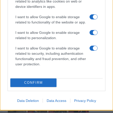
related to analytics like cookies on web or
device identifiers in apps.
I want to allow Google to enable storage
related to functionality of the website or app.
της Ζωής μας
Οι άνθρωποι, οι αυθεντικές ιστορίες,
I want to allow Google to enable storage
το ελληνικό καλοκαίρι και ένας
related to personalization.
πολιτισμός που μας ενώνει κάθε μέρα.
I want to allow Google to enable storage
related to security, including authentication
ΟΣΑ ΧΡΕΙΑΖΕΣΑΙ
functionality and fraud prevention, and other
ΓΙΑ ΤΟ ΚΑΛΟΚΑΙΡΙ ΣΟΥ →
user protection.
CONFIRM
ΤΟ ΠΑΡΟΝ ΤΗΣ ΚΥΡΙΑΚΗΣ
Data Deletion
Data Access
Privacy Policy