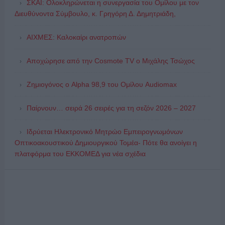
ΣΚΑΪ: Ολοκληρώνεται η συνεργασία του Ομίλου με τον
Διευθύνοντα Σύμβουλο, κ. Γρηγόρη Δ. Δημητριάδη,
ΑΙΧΜΕΣ: Καλοκαίρι ανατροπών
Αποχώρησε από την Cosmote TV o Μιχάλης Τσώχος
Ζημιογόνος ο Alpha 98,9 του Ομίλου Audiomax
Παίρνουν… σειρά 26 σειρές για τη σεζόν 2026 – 2027
Ιδρύεται Ηλεκτρονικό Μητρώο Εμπειρογνωμόνων
Οπτικοακουστικού Δημιουργικού Τομέα- Πότε θα ανοίγει η
πλατφόρμα του ΕΚΚΟΜΕΔ για νέα σχέδια