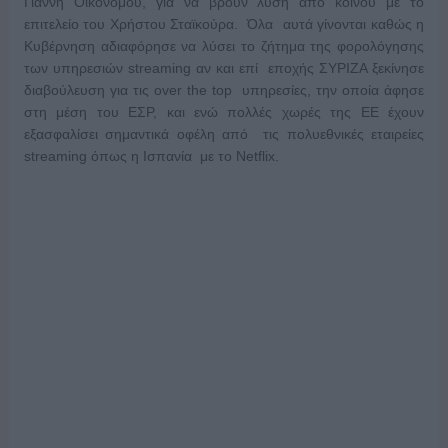
Γιάννη Οικονόμου, για να βρουν λύση από κοινού με το
επιτελείο του Χρήστου Σταϊκούρα. Όλα αυτά γίνονται καθώς η
Κυβέρνηση αδιαφόρησε να λύσει το ζήτημα της φορολόγησης
των υπηρεσιών streaming αν και επί εποχής ΣΥΡΙΖΑ ξεκίνησε
διαβούλευση για τις over the top υπηρεσίες, την οποία άφησε
στη μέση του ΕΣΡ, και ενώ πολλές χωρές της ΕΕ έχουν
εξασφαλίσει σημαντικά οφέλη από τις πολυεθνικές εταιρείες
streaming όπως η Ισπανία με το Netflix.