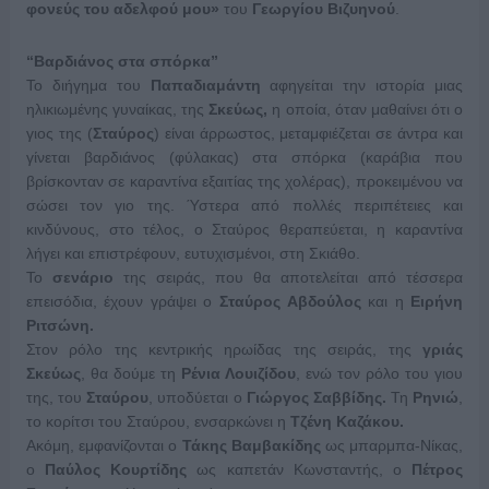
φονεύς του αδελφού μου»
του
Γεωργίου Βιζυηνού
.
“Βαρδιάνος στα σπόρκα”
Το διήγημα του
Παπαδιαμάντη
αφηγείται την ιστορία μιας
ηλικιωμένης γυναίκας, της
Σκεύως,
η οποία, όταν μαθαίνει ότι ο
γιος της (
Σταύρος
) είναι άρρωστος, μεταμφιέζεται σε άντρα και
γίνεται βαρδιάνος (φύλακας) στα σπόρκα (καράβια που
βρίσκονταν σε καραντίνα εξαιτίας της χολέρας), προκειμένου να
σώσει τον γιο της. Ύστερα από πολλές περιπέτειες και
κινδύνους, στο τέλος, ο Σταύρος θεραπεύεται, η καραντίνα
λήγει και επιστρέφουν, ευτυχισμένοι, στη Σκιάθο.
Το
σενάριο
της σειράς, που θα αποτελείται από τέσσερα
επεισόδια, έχουν γράψει ο
Σταύρος Αβδούλος
και η
Ειρήνη
Ριτσώνη
.
Στον ρόλο της κεντρικής ηρωίδας της σειράς, της
γριάς
Σκεύως
, θα δούμε τη
Ρένια Λουιζίδου
, ενώ τον ρόλο του γιου
της, του
Σταύρου
, υποδύεται ο
Γιώργος Σαββίδης
.
Τη
Ρηνιώ
,
το κορίτσι του Σταύρου, ενσαρκώνει η
Τζένη Καζάκου
.
Ακόμη, εμφανίζονται ο
Τάκης Βαμβακίδης
ως μπαρμπα-Νίκας,
ο
Παύλος Κουρτίδης
ως καπετάν Κωνσταντής, ο
Πέτρος