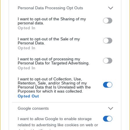
ΕΠΙΣΗΜΑΣΜΕΝΟ ΜΕ:
,
TVXS
ΣΤΕΛΙΟΣ ΚΟΥΛΟΓΛΟΥ
Please note that this website/app uses one or more Google
Personal Data Processing Opt Outs
services and may gather and store information including but
not limited to your visit or usage behaviour. You may click to
I want to opt-out of the Sharing of my
personal data.
grant or deny consent to Google and its third-party tags to
Opted In
use your data for below specified purposes in below Google
consent section.
I want to opt-out of the Sale of my
Personal Data.
Opted In
I want to opt-out of processing my
Personal Data for Targeted Advertising.
Opted In
I want to opt-out of Collection, Use,
Retention, Sale, and/or Sharing of my
Personal Data that Is Unrelated with the
Purposes for which it was collected.
Opted Out
Google consents
I want to allow Google to enable storage
related to advertising like cookies on web or