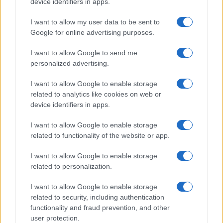
device identifiers in apps.
ΑΙΧΜΕΣ
I want to allow my user data to be sent to
Google for online advertising purposes.
I want to allow Google to send me
ΑΙΧΜΕΣ: Καλοκαίρι ανατροπών
personalized advertising.
Είναι ένα Καλοκαίρι μεγάλων ανατροπών. Ορισμένες εξ
I want to allow Google to enable storage
αυτών, είναι δομικές στο χώρο της τηλεόρασης και άλλες
related to analytics like cookies on web or
σχετίζονται με την προσπάθεια ανακατανομής της ισχύος
device identifiers in apps.
και τις φιλοδοξίες των δημοσιογράφων και των
παρουσιαστών. Οι αλλαγές και οι ανατροπές δεν φαίνεται
I want to allow Google to enable storage
να έχουν τελειώσει. Αντιθέτως θα συνεχιστούν και θα
related to functionality of the website or app.
προκαλέσουν και νέες εκπλήξεις. ΑΧΜΕΣ: Δεύτερες
σκέψεις στον ΑΝΤ1… […]
I want to allow Google to enable storage
related to personalization.
I want to allow Google to enable storage
related to security, including authentication
functionality and fraud prevention, and other
user protection.