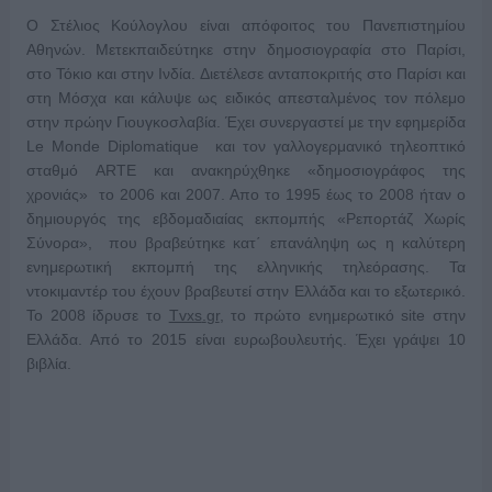
O Στέλιος Kούλογλου είναι απόφοιτος του Πανεπιστημίου
Αθηνών. Μετεκπαιδεύτηκε στην δημοσιογραφία στο Παρίσι,
στο Τόκιο και στην Ινδία. Διετέλεσε ανταποκριτής στο Παρίσι και
στη Mόσχα και κάλυψε ως ειδικός απεσταλμένος τον πόλεμο
στην πρώην Γιουγκοσλαβία. Έχει συνεργαστεί με την εφημερίδα
Le Monde Diplomatique και τον γαλλογερμανικό τηλεοπτικό
σταθμό ARTE και ανακηρύχθηκε «δημοσιογράφος της
χρονιάς» το 2006 και 2007. Απο το 1995 έως το 2008 ήταν ο
δημιουργός της εβδομαδιαίας εκπομπής «Ρεπορτάζ Χωρίς
Σύνορα», που βραβεύτηκε κατ΄ επανάληψη ως η καλύτερη
ενημερωτική εκπομπή της ελληνικής τηλεόρασης. Τα
ντοκιμαντέρ του έχουν βραβευτεί στην Ελλάδα και το εξωτερικό.
Το 2008 ίδρυσε το
Tvxs
.
gr
, το πρώτο ενημερωτικό site στην
Ελλάδα. Από το 2015 είναι ευρωβουλευτής. Έχει γράψει 10
βιβλία.