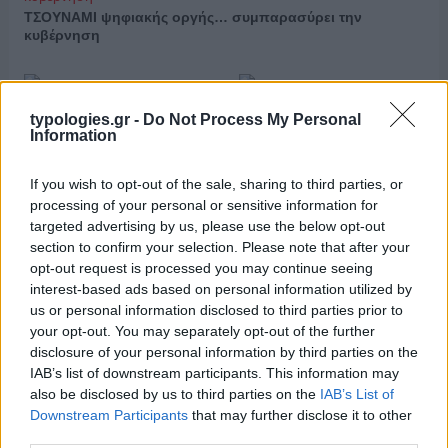
ΤΣΟΥΝΑΜΙ ψηφιακής οργής… συμπαρασύρει την
κυβέρνηση
typologies.gr -
Do Not Process My Personal
Ξορκίζουν τις διπλές
Information
εκλογές στο Μαξίμου
If you wish to opt-out of the sale, sharing to third parties, or
Ο καιρός των επομένων
processing of your personal or sensitive information for
ημερών: Κανονικός
targeted advertising by us, please use the below opt-out
Αύγουστος με δυνατούς
section to confirm your selection. Please note that after your
βοριάδες και σταδιακή
άνοδο της θερμοκρασίας
opt-out request is processed you may continue seeing
interest-based ads based on personal information utilized by
us or personal information disclosed to third parties prior to
X
Facebook
LinkedIn
your opt-out. You may separately opt-out of the further
disclosure of your personal information by third parties on the
IAB’s list of downstream participants. This information may
also be disclosed by us to third parties on the
IAB’s List of
ΑΝΗΚΕΙ ΣΤΗΝ ΚΑΤΗΓΟΡΙΑ:
,
INTERNET
ΒΙΒΛΙΟ
Downstream Participants
that may further disclose it to other
third parties.