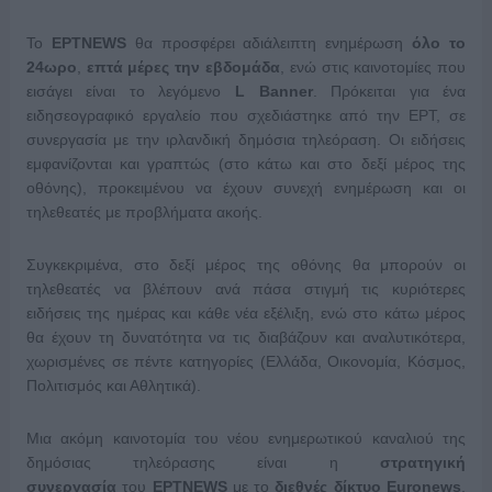
Το
ΕΡΤNEWS
θα προσφέρει αδιάλειπτη ενημέρωση
όλο το
24ωρο
,
επτά μέρες την εβδομάδα
, ενώ στις καινοτομίες που
εισάγει είναι το λεγόμενο
L Banner
. Πρόκειται για ένα
ειδησεογραφικό εργαλείο που σχεδιάστηκε από την ΕΡΤ, σε
συνεργασία με την ιρλανδική δημόσια τηλεόραση. Οι ειδήσεις
εμφανίζονται και γραπτώς (στο κάτω και στο δεξί μέρος της
οθόνης), προκειμένου να έχουν συνεχή ενημέρωση και οι
τηλεθεατές με προβλήματα ακοής.
Συγκεκριμένα, στο δεξί μέρος της οθόνης θα μπορούν οι
τηλεθεατές να βλέπουν ανά πάσα στιγμή τις κυριότερες
ειδήσεις της ημέρας και κάθε νέα εξέλιξη, ενώ στο κάτω μέρος
θα έχουν τη δυνατότητα να τις διαβάζουν και αναλυτικότερα,
χωρισμένες σε πέντε κατηγορίες (Ελλάδα, Οικονομία, Κόσμος,
Πολιτισμός και Αθλητικά).
Μια ακόμη καινοτομία του νέου ενημερωτικού καναλιού της
δημόσιας τηλεόρασης είναι η
στρατηγική
συνεργασία
του
ΕΡΤNEWS
με το
διεθνές δίκτυο Euronews
,