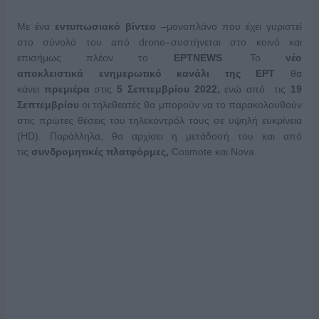
Με ένα
εντυπωσιακό βίντεο
–μονοπλάνο που έχει γυριστεί
στο σύνολό του από drone–συστήνεται στο κοινό και
επισήμως πλέον το
EΡΤΝΕWS
. Το
νέο
αποκλειστικά
ενημερωτικό κανάλι της ΕΡΤ
θα
κάνει
πρεμιέρα
στις
5 Σεπτεμβρίου 2022,
ενώ από τις
19
Σεπτεμβρίου
oι τηλεθεατές θα μπορούν να το παρακολουθούν
στις πρώτες θέσεις του τηλεκοντρόλ τους σε υψηλή ευκρίνεια
(HD). Παράλληλα, θα αρχίσει η μετάδοσή του και από
τις
συνδρομητικές πλατφόρμες,
Cosmote και Nova.