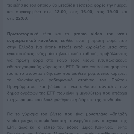
τις ειδήσεις του οποίου θα μεταδίδει τέσσερις φορές την ημέρα,
και συγκεκριμένα στις
13:00
, στις
16:00
, στις
19:00
και
στις
22:00
.
Πρωτοποριακό
είναι και το
promo video
του
νέου
ενημερωτικού καναλιού
, καθώς είναι η πρώτη φορά που
στην Ελλάδα ένα drone πέταξε κατά κυριολεξία μέσα στις
εγκαταστάσεις ενός ραδιοτηλεοπτικού σταθμού, προβάλλοντας
για πρώτη φορά στο κοινό τούς νέους εντυπωσιακούς
ειδησεογραφικούς χώρους της ΕΡΤ. Το νέο control κaι graphics
room, το στούντιο ειδήσεων που διαθέτει ρομποτικές κάμερες,
το ολοκαίνουργιο ραδιοφωνικό στούντιο του Πρώτου
Προγράμματος, και βέβαια τη νέα αίθουσα σύνταξης των
δημοσιογράφων της ΕΡΤ, που είναι η μεγαλύτερη που υπάρχει
στη χώρα μας και ολοκληρώθηκε στη διάρκεια της πανδημίας.
Για το γύρισμα του βίντεο που είναι μονοπλάνο –δηλαδή
γυρίστηκε χωρίς καμία διακοπή– συνεργάστηκαν οι τεχνικοί της
ΕΡΤ, αλλά και οι εξπέρ του είδους, Σίμος Κόκκινος, Τάκης
Γιαννέτος και Κώστας Μαρκάτης, οι οποίοι σχεδίασαν την