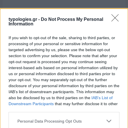
ΑΙΧΜΕΣ: Αποχωρήσεις και
συμφωνίες
typologies.gr -
Do Not Process My Personal
Information
Το Καλοκαίρι αυτό στα ΜΜΕ θυμίζει αίθουσα αφίξεων και
αναχωρήσεων αεροδρομίου. Άλλοι γνωρίζουν τον
If you wish to opt-out of the sale, sharing to third parties, or
προορισμό τους και άλλοι αλλάζουν πορεία, ενώ έχουν
processing of your personal or sensitive information for
ξεκινήσει για άλλου καταλήγουν σε άλλο σημείο. Η
targeted advertising by us, please use the below opt-out
κινητικότητα είναι συνάρτηση πολλών παραγόντων,
section to confirm your selection. Please note that after your
ορισμένοι εκ των οποίων δεν είναι ορατοί προς το
opt-out request is processed you may continue seeing
παρόν. Λέγεται πως ο Ιβάν Σαββίδης τα βρήκε με την
interest-based ads based on personal information utilized by
κυβέρνηση, […]
us or personal information disclosed to third parties prior to
your opt-out. You may separately opt-out of the further
disclosure of your personal information by third parties on the
IAB’s list of downstream participants. This information may
also be disclosed by us to third parties on the
IAB’s List of
Downstream Participants
that may further disclose it to other
third parties.
Please note that this website/app uses one or more Google
Personal Data Processing Opt Outs
services and may gather and store information including but