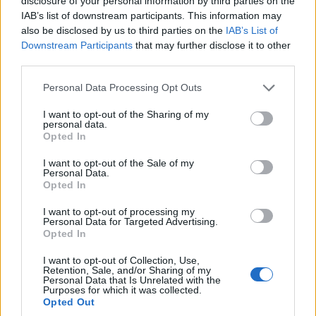
disclosure of your personal information by third parties on the
IAB’s list of downstream participants. This information may
also be disclosed by us to third parties on the
IAB’s List of
Downstream Participants
that may further disclose it to other
ΤΣΟΥΝΑΜΙ ψηφιακής οργής… συμπαρασύρει την
third parties.
κυβέρνηση
Please note that this website/app uses one or more Google
Personal Data Processing Opt Outs
services and may gather and store information including but
not limited to your visit or usage behaviour. You may click to
I want to opt-out of the Sharing of my
personal data.
grant or deny consent to Google and its third-party tags to
Ξορκίζουν τις διπλές
Opted In
use your data for below specified purposes in below Google
εκλογές στο Μαξίμου
consent section.
I want to opt-out of the Sale of my
Personal Data.
Ο καιρός των επομένων
Opted In
ημερών: Κανονικός
Αύγουστος με δυνατούς
I want to opt-out of processing my
βοριάδες και σταδιακή
Personal Data for Targeted Advertising.
άνοδο της θερμοκρασίας
Opted In
I want to opt-out of Collection, Use,
X
Facebook
LinkedIn
Retention, Sale, and/or Sharing of my
Personal Data that Is Unrelated with the
Purposes for which it was collected.
Opted Out