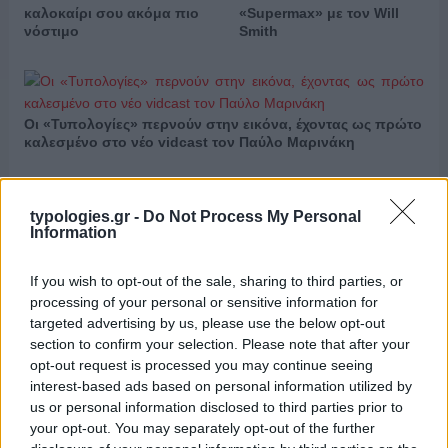
καλοκαίρι σου ακόμα πιο
«Supermax» με τον Will
νόστιμο
Smith
Οι «Τυπολογίες» περνούν στην εικόνα, έχοντας ως πρώτο
καλεσμένο στο νέο vidcast τον Παύλο Μαρινάκη
typologies.gr -
Do Not Process My Personal
Information
«Τυπολογίες» στο
If you wish to opt-out of the sale, sharing to third parties, or
YouTube: Ο Δήμος
processing of your personal or sensitive information for
Βερύκιος ανοίγει τα χαρτιά
targeted advertising by us, please use the below opt-out
Τηλεοπτικά
του – Vidcast
«Μαγειρέματα», Ψηφιακοί
section to confirm your selection. Please note that after your
Πόλεμοι και ένα…
opt-out request is processed you may continue seeing
Τσουνάμι Αλλαγών: Η
interest-based ads based on personal information utilized by
Εβδομάδα που Ανακάτεψε
us or personal information disclosed to third parties prior to
την Τράπουλα των
your opt-out. You may separately opt-out of the further
Ελληνικών Media