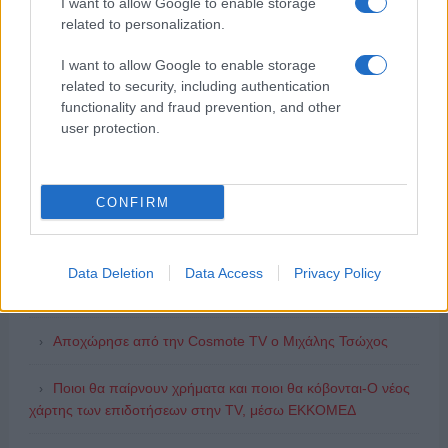
I want to allow Google to enable storage
related to personalization.
I want to allow Google to enable storage
related to security, including authentication
functionality and fraud prevention, and other
user protection.
ΔΗΜΟΦΙΛΗ
CONFIRM
ΑΙΧΜΕΣ: Καλοκαίρι ανατροπών
Data Deletion
Data Access
Privacy Policy
ΑΧΜΕΣ: Δεύτερες σκέψεις στον ΑΝΤ1...
Αποχώρησε από την Cosmote TV o Μιχάλης Τσώχος
Ποιοι θα παίρνουν χρήματα και ποιοι θα κόβονται-Ο νέος
χάρτης των επιδοτήσεων στην TV, μέσω ΕΚΚΟΜΕΔ