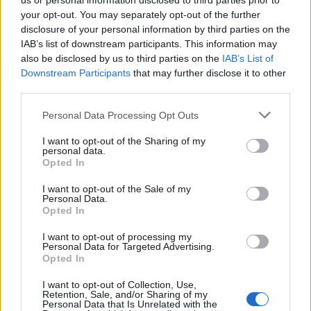
us or personal information disclosed to third parties prior to
Οι άνθρωποι, οι αυθεντικές ιστορίες,
your opt-out. You may separately opt-out of the further
το ελληνικό καλοκαίρι και ένας
disclosure of your personal information by third parties on the
πολιτισμός που μας ενώνει κάθε μέρα.
IAB’s list of downstream participants. This information may
also be disclosed by us to third parties on the
IAB’s List of
Downstream Participants
that may further disclose it to other
ΟΣΑ ΧΡΕΙΑΖΕΣΑΙ
third parties.
ΓΙΑ ΤΟ ΚΑΛΟΚΑΙΡΙ ΣΟΥ →
Please note that this website/app uses one or more Google
Personal Data Processing Opt Outs
services and may gather and store information including but
not limited to your visit or usage behaviour. You may click to
I want to opt-out of the Sharing of my
personal data.
grant or deny consent to Google and its third-party tags to
Opted In
ΤΟ ΠΑΡΟΝ ΤΗΣ ΚΥΡΙΑΚΗΣ
use your data for below specified purposes in below Google
consent section.
I want to opt-out of the Sale of my
Personal Data.
Opted In
I want to opt-out of processing my
Personal Data for Targeted Advertising.
Opted In
I want to opt-out of Collection, Use,
Retention, Sale, and/or Sharing of my
Personal Data that Is Unrelated with the