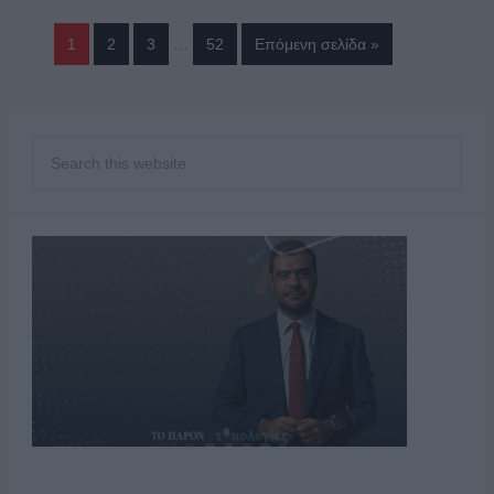
1
2
3
…
52
Επόμενη σελίδα »