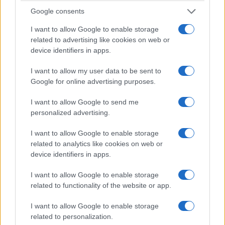
Google consents
I want to allow Google to enable storage
related to advertising like cookies on web or
device identifiers in apps.
I want to allow my user data to be sent to
Google for online advertising purposes.
I want to allow Google to send me
personalized advertising.
Δύο ακόμη ελληνικές παραγωγές ανεβαίνουν από την Κυριακή,
I want to allow Google to enable storage
15 Μαρτίου στο Netflix. Πρόκειται για τα «Παιχνίδια
related to analytics like cookies on web or
Εκδίκησης», με 20 επεισόδια από τον πρώτο κύκλο, που θα
device identifiers in apps.
είναι διαθέσιμα σε Ελλάδα και Κύπρο, και για την ταινία «Πίσω
από τις θημωνιές», συμπαραγωγής ΕΡΤ. Παράλληλα, από τον
I want to allow Google to enable storage
Ιούλιο του …
Διαβάστε Περισσότερα...
related to functionality of the website or app.
I want to allow Google to enable storage
related to personalization.
ΑΝΗΚΕΙ ΣΤΗΝ ΚΑΤΗΓΟΡΙΑ:
,
ΣΕΙΡΕΣ
ΤΗΛΕΟΡΑΣΗ