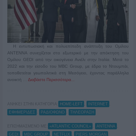
Η εντυπωσιακή και πολυεπίπεδη ανάπτυξη του Ομίλου
ΑΝΤΕΝΝΑ συνεχίζεται στο εξωτερικό με την απόκτηση του
Ομίλου GEDI από την οικογένεια Ανιέλι στην Ιταλία. Μετά το
2022 και την είσοδο του MBC Group, με έδρα το Ντουμπάι,
τοποθετείται γεωπολιτικά στη Μεσόγειο, έχοντας παράλληλα
ανοικτή …
Διαβάστε Περισσότερα...
ΑΝΗΚΕΙ ΣΤΗΝ ΚΑΤΗΓΟΡΙΑ:
,
,
HOME-LEFT
INTERNET
,
,
ΕΦΗΜΕΡΙΔΕΣ
ΡΑΔΙΟΦΩΝΟ
ΤΗΛΕΟΡΑΣΗ
ΕΠΙΣΗΜΑΣΜΕΝΟ ΜΕ:
,
,
«ATLANTIC COUNCIL»
ANTENNA
,
,
,
,
GEDI
MBC GROUP
NETFLIX
PIERS MORGAN