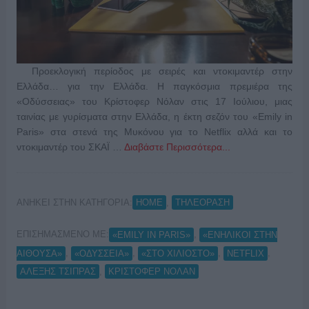
Προεκλογική περίοδος με σειρές και ντοκιμαντέρ στην
Ελλάδα… για την Ελλάδα. Η παγκόσμια πρεμιέρα της
«Οδύσσειας» του Κρίστοφερ Νόλαν στις 17 Ιούλιου, μιας
ταινίας με γυρίσματα στην Ελλάδα, η έκτη σεζόν του «Emily in
Paris» στα στενά της Μυκόνου για το Netflix αλλά και το
ντοκιμαντέρ του ΣΚΑΪ …
Διαβάστε Περισσότερα...
ΑΝΗΚΕΙ ΣΤΗΝ ΚΑΤΗΓΟΡΙΑ:
,
HOME
ΤΗΛΕΟΡΑΣΗ
ΕΠΙΣΗΜΑΣΜΕΝΟ ΜΕ:
,
«EMILY IN PARIS»
«ΕΝΗΛΙΚΟΙ ΣΤΗΝ
,
,
,
,
ΑΙΘΟΥΣΑ»
«ΟΔΥΣΣΕΙΑ»
«ΣΤΟ ΧΙΛΙΟΣΤΟ»
NETFLIX
,
ΑΛΕΞΗΣ ΤΣΙΠΡΑΣ
ΚΡΙΣΤΟΦΕΡ ΝΟΛΑΝ