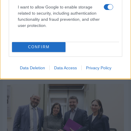
I want to allow Google to enable storage
ΕΠΙΣΗΜΑΣΜΕΝΟ ΜΕ:
,
,
«ΓΙΑΤΙ
«ΠΑΙΧΝΙΔΙΑ ΕΚΔΙΚΗΣΗΣ»
related to security, including authentication
functionality and fraud prevention, and other
,
,
ANT1
NETFLIX
ΡΕ ΠΑΤΕΡΑ;»
user protection.
CONFIRM
Εντοπίστηκε από το ΕΚΚΟΜΕΔ το …
αφορολόγητο Netflix στην Eλλάδα
Data Deletion
Data Access
Privacy Policy
02/03/2026