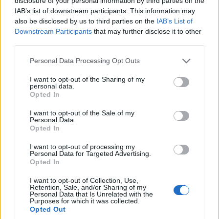
disclosure of your personal information by third parties on the
Βούλγαρη και της Ιωάννας Καρυστιάνη. Η άκρως επίκαιρη
IAB’s list of downstream participants. This information may
ταινία για τον Ναπολέοντα Σουκατζίδη και τους συνολικά 200
also be disclosed by us to third parties on the
IAB’s List of
εκτελεσθέντες την 1η Μαΐου του 1944 στην Καισαριανή, θα
Downstream Participants
that may further disclose it to other
βρίσκετι από την αρχή του επόμεμο μήνα στο Netflix Παίζουν
third parties.
οι …
Διαβάστε Περισσότερα...
Please note that this website/app uses one or more Google
Personal Data Processing Opt Outs
services and may gather and store information including but
not limited to your visit or usage behaviour. You may click to
I want to opt-out of the Sharing of my
ΑΝΗΚΕΙ ΣΤΗΝ ΚΑΤΗΓΟΡΙΑ:
ΤΗΛΕΟΡΑΣΗ
personal data.
grant or deny consent to Google and its third-party tags to
Opted In
use your data for below specified purposes in below Google
ΕΠΙΣΗΜΑΣΜΕΝΟ ΜΕ:
,
«ΤΟ ΤΕΛΕΥΤΑΙΟ ΣΗΜΕΙΩΜΑ»
consent section.
I want to opt-out of the Sale of my
NETFLIX
Personal Data.
Opted In
I want to opt-out of processing my
Personal Data for Targeted Advertising.
Opted In
«Πίσω από τις θημωνιές» και
I want to opt-out of Collection, Use,
Retention, Sale, and/or Sharing of my
«Παιχνίδια Εκδίκησης» στο Netflix
Personal Data that Is Unrelated with the
Purposes for which it was collected.
Opted Out
17/03/2026