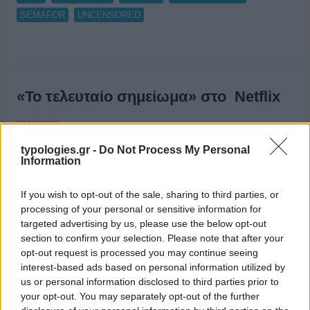
,
SEMAFOR
UNCENSORED
«Το τελευταίο σημείωμα» στο Netflix
22/03/2026
typologies.gr -
Do Not Process My Personal
Information
If you wish to opt-out of the sale, sharing to third parties, or
processing of your personal or sensitive information for
targeted advertising by us, please use the below opt-out
section to confirm your selection. Please note that after your
opt-out request is processed you may continue seeing
interest-based ads based on personal information utilized by
us or personal information disclosed to third parties prior to
Στο Netflix η ταινία «Το τελευταίο σημείωμα» του Παντελή
your opt-out. You may separately opt-out of the further