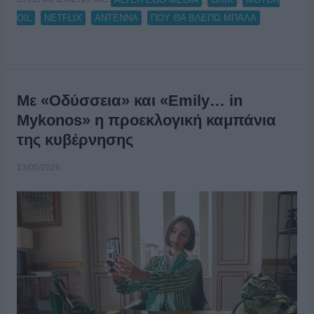
,
,
,
OIL
NETFLIX
ΑΝΤΕΝΝΑ
ΠΟΥ ΘΑ ΒΛΕΠΩ ΜΠΑΛΑ
Με «Οδύσσεια» και «Emily… in
Mykonos» η προεκλογική καμπάνια
της κυβέρνησης
13/05/2026