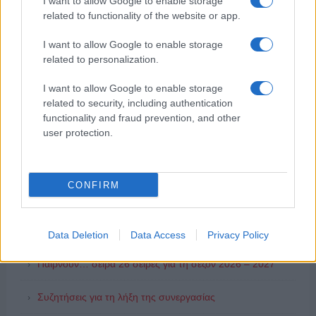
I want to allow Google to enable storage
related to functionality of the website or app.
I want to allow Google to enable storage
related to personalization.
I want to allow Google to enable storage
related to security, including authentication
functionality and fraud prevention, and other
user protection.
ΔΗΜΟΦΙΛΗ
CONFIRM
ΑΙΧΜΕΣ: Καλοκαίρι ανατροπών
Αποχώρησε από την Cosmote TV o Μιχάλης Τσώχος
Data Deletion
Data Access
Privacy Policy
Παίρνουν… σειρά 26 σειρές για τη σεζόν 2026 – 2027
Συζητήσεις για τη λήξη της συνεργασίας