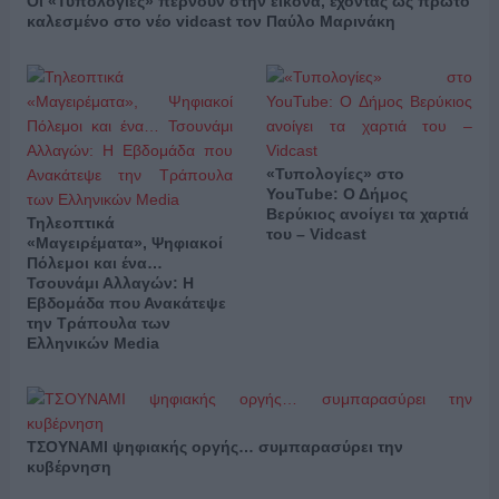
Οι «Τυπολογίες» περνούν στην εικόνα, έχοντας ως πρώτο
καλεσμένο στο νέο vidcast τον Παύλο Μαρινάκη
«Τυπολογίες» στο
YouTube: Ο Δήμος
Βερύκιος ανοίγει τα χαρτιά
Τηλεοπτικά
του – Vidcast
«Μαγειρέματα», Ψηφιακοί
Πόλεμοι και ένα…
Τσουνάμι Αλλαγών: Η
Εβδομάδα που Ανακάτεψε
την Τράπουλα των
Ελληνικών Media
ΤΣΟΥΝΑΜΙ ψηφιακής οργής… συμπαρασύρει την
κυβέρνηση