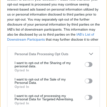
της Ζωής μας
opt-out request is processed you may continue seeing
interest-based ads based on personal information utilized by
Οι άνθρωποι, οι αυθεντικές ιστορίες,
us or personal information disclosed to third parties prior to
το ελληνικό καλοκαίρι και ένας
your opt-out. You may separately opt-out of the further
πολιτισμός που μας ενώνει κάθε μέρα.
disclosure of your personal information by third parties on the
IAB’s list of downstream participants. This information may
ΟΣΑ ΧΡΕΙΑΖΕΣΑΙ
also be disclosed by us to third parties on the
IAB’s List of
ΓΙΑ ΤΟ ΚΑΛΟΚΑΙΡΙ ΣΟΥ →
Downstream Participants
that may further disclose it to other
third parties.
Please note that this website/app uses one or more Google
Personal Data Processing Opt Outs
services and may gather and store information including but
not limited to your visit or usage behaviour. You may click to
I want to opt-out of the Sharing of my
ΤΟ ΠΑΡΟΝ ΤΗΣ ΚΥΡΙΑΚΗΣ
personal data.
grant or deny consent to Google and its third-party tags to
Opted In
use your data for below specified purposes in below Google
consent section.
I want to opt-out of the Sale of my
Personal Data.
Opted In
I want to opt-out of processing my
Personal Data for Targeted Advertising.
Opted In