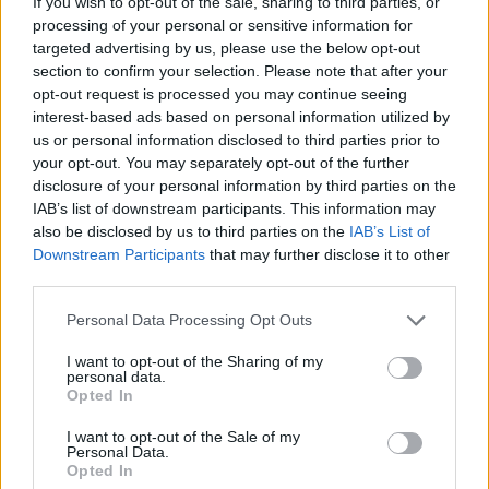
If you wish to opt-out of the sale, sharing to third parties, or
processing of your personal or sensitive information for
targeted advertising by us, please use the below opt-out
section to confirm your selection. Please note that after your
opt-out request is processed you may continue seeing
interest-based ads based on personal information utilized by
us or personal information disclosed to third parties prior to
your opt-out. You may separately opt-out of the further
disclosure of your personal information by third parties on the
της Ζωής μας
IAB’s list of downstream participants. This information may
also be disclosed by us to third parties on the
IAB’s List of
Οι άνθρωποι, οι αυθεντικές ιστορίες,
Downstream Participants
that may further disclose it to other
το ελληνικό καλοκαίρι και ένας
third parties.
πολιτισμός που μας ενώνει κάθε μέρα.
Please note that this website/app uses one or more Google
Personal Data Processing Opt Outs
services and may gather and store information including but
ΟΣΑ ΧΡΕΙΑΖΕΣΑΙ
not limited to your visit or usage behaviour. You may click to
I want to opt-out of the Sharing of my
ΓΙΑ ΤΟ ΚΑΛΟΚΑΙΡΙ ΣΟΥ →
personal data.
grant or deny consent to Google and its third-party tags to
Opted In
use your data for below specified purposes in below Google
consent section.
I want to opt-out of the Sale of my
Personal Data.
Opted In