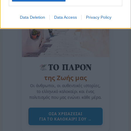
Data Deletion
Data Access
Privacy Policy
της Ζωής μας
Οι άνθρωποι, οι αυθεντικές ιστορίες,
το ελληνικό καλοκαίρι και ένας
πολιτισμός που μας ενώνει κάθε μέρα.
ΟΣΑ ΧΡΕΙΑΖΕΣΑΙ
ΓΙΑ ΤΟ ΚΑΛΟΚΑΙΡΙ ΣΟΥ →