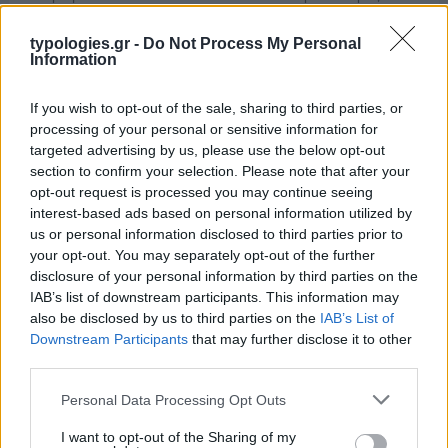
παρόν. Λέγεται πως ο Ιβάν Σαββίδης τα βρήκε με την
κυβέρνηση, […]
typologies.gr -
Do Not Process My Personal
Information
If you wish to opt-out of the sale, sharing to third parties, or
processing of your personal or sensitive information for
targeted advertising by us, please use the below opt-out
section to confirm your selection. Please note that after your
opt-out request is processed you may continue seeing
interest-based ads based on personal information utilized by
us or personal information disclosed to third parties prior to
your opt-out. You may separately opt-out of the further
disclosure of your personal information by third parties on the
IAB’s list of downstream participants. This information may
also be disclosed by us to third parties on the
IAB’s List of
Downstream Participants
that may further disclose it to other
third parties.
Please note that this website/app uses one or more Google
Personal Data Processing Opt Outs
services and may gather and store information including but
not limited to your visit or usage behaviour. You may click to
I want to opt-out of the Sharing of my