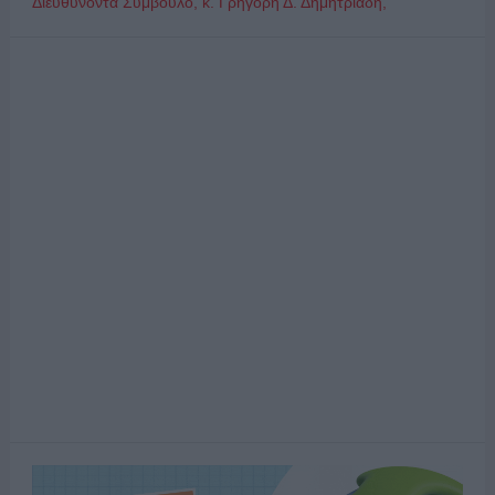
Διευθύνοντα Σύμβουλο, κ. Γρηγόρη Δ. Δημητριάδη,