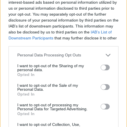
interest-based ads based on personal information utilized by
us or personal information disclosed to third parties prior to
your opt-out. You may separately opt-out of the further
disclosure of your personal information by third parties on the
IAB’s list of downstream participants. This information may
ΑΙΧΜΕΣ
also be disclosed by us to third parties on the
IAB’s List of
Downstream Participants
that may further disclose it to other
third parties.
Please note that this website/app uses one or more Google
Personal Data Processing Opt Outs
ΑΙΧΜΕΣ: Η νέα (In) σχέση Αλέξη
services and may gather and store information including but
Τσίπρα – Βαγγέλη Μαρινάκη
not limited to your visit or usage behaviour. You may click to
I want to opt-out of the Sharing of my
personal data.
grant or deny consent to Google and its third-party tags to
Opted In
Το Καλοκαίρι της μεγάλης ρευστότητας συνεχίζεται. Οι
use your data for below specified purposes in below Google
τελευταίες εξελίξεις ήρθαν να επιβεβαιώσουν την
consent section.
I want to opt-out of the Sale of my
αίσθηση αυτή. ΑΙΧΜΕΣ: Καλοκαίρι ανατροπών Όσο η
Personal Data.
χώρα θα οδεύει προς εκλογές με την αντιπολίτευση σε
Opted In
μεταίχμιο και την κυβέρνηση σε ίλιγγο, η αβεβαιότητα θα
I want to opt-out of processing my
επιμένει και ενώ η αγορά ετοιμάζεται να δώσει έναν
Personal Data for Targeted Advertising.
μεγάλο πόλεμο στο πεδίο των αθλητικών μεταδόσεων
Opted In
και […]
I want to opt-out of Collection, Use,