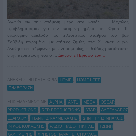
Αγωνία για την επόμενη μέρα στο κανάλι Μεγάλος
προβληματισμός για την επόμενη ημέρα του Open. Το
οικονομικό αδιέξοδο του τηλεοπτικού σταθμού του Ιβάν
Σαββίδη παραμένει, με ετήσιες ζημίες στα 21 εκατ. ευρώ.
Αναζητείται, σύμφωνα με πληροφορίες, η διάδοχη κατάσταση
στην περίπτωση που ο …
Διαβάστε Περισσότερα...
ΑΝΗΚΕΙ ΣΤΗΝ ΚΑΤΗΓΟΡΙΑ:
,
,
HOME
HOME-LEFT
ΤΗΛΕΟΡΑΣΗ
ΕΠΙΣΗΜΑΣΜΕΝΟ ΜΕ:
,
,
,
ALPHA
ANT1
MEGA
OSCAR
,
,
,
PRODUCTIONS
RED PRODUCTIONS
STAR
ΑΛΕΞΑΝΔΡΟΣ
,
,
,
ΕΞΑΡΧΟΥ
ΓΙΑΝΝΗΣ ΚΑΫΜΕΝΑΚΗΣ
ΔΗΜΗΤΡΗΣ ΜΠΑΚΟΣ
,
,
ΝΙΚΟΣ ΚΟΚΛΩΝΗΣ
ΡΑΔΙΟΤΗΛΕΟΠΤΙΚΗ ΑΕ
ΤΖΩΝΗ
,
ΚΑΛΗΜΕΡΗΣ
ΧΡΗΣΤΟΣ ΠΑΝΑΓΙΩΤΟΠΟΥΛΟΣ