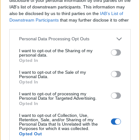
disclosure of your personal information by third parties on the
IAB’s list of downstream participants. This information may
also be disclosed by us to third parties on the
IAB’s List of
Downstream Participants
that may further disclose it to other
Ισχυροποιούνται στον τηλεοπτικό χάρτη οι Μπάκος,
third parties.
Καϋμενάκης και Εξάρχου Μεγαλώνει με σταθερά βήματα το
Please note that this website/app uses one or more Google
Action24, αν και παραμένει ακόμα εντός Περιφέρειας Αττικής. Η
Personal Data Processing Opt Outs
services and may gather and store information including but
ενίσχυση του τηλεοπτικού σταθμού των Δημήτρη Μπάκου,
not limited to your visit or usage behaviour. You may click to
I want to opt-out of the Sharing of my
Γιάννη Καϋμενάκη και Αλέξανδρου Εξάρχου είναι φανερή σε όλα
personal data.
grant or deny consent to Google and its third-party tags to
τα επίπεδα, με …
Διαβάστε Περισσότερα...
Opted In
use your data for below specified purposes in below Google
consent section.
I want to opt-out of the Sale of my
Personal Data.
Opted In
ΑΝΗΚΕΙ ΣΤΗΝ ΚΑΤΗΓΟΡΙΑ:
,
HOME-LEFT
ΤΗΛΕΟΡΑΣΗ
I want to opt-out of processing my
Personal Data for Targeted Advertising.
ΕΠΙΣΗΜΑΣΜΕΝΟ ΜΕ:
,
,
ACTION24
ΑΛΕΞΑΝΔΡΟΣ ΕΞΑΡΧΟΥ
Opted In
,
ΓΙΑΝΝΗΣ ΚΑΫΜΕΝΑΚΗΣ
ΔΗΜΗΤΡΗΣ ΜΠΑΚΟΣ
I want to opt-out of Collection, Use,
Retention, Sale, and/or Sharing of my
Personal Data that Is Unrelated with the
Purposes for which it was collected.
Opted Out