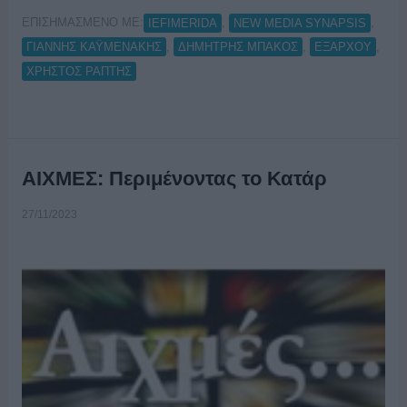
ΕΠΙΣΗΜΑΣΜΕΝΟ ΜΕ:
,
,
IEFIMERIDA
NEW MEDIA SYNAPSIS
,
,
,
ΓΙΑΝΝΗΣ ΚΑΫΜΕΝΑΚΗΣ
ΔΗΜΗΤΡΗΣ ΜΠΑΚΟΣ
ΕΞΑΡΧΟΥ
ΧΡΗΣΤΟΣ ΡΑΠΤΗΣ
ΑΙΧΜΕΣ: Περιμένοντας το Κατάρ
27/11/2023