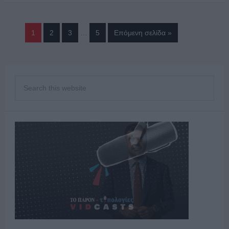
1
2
3
…
5
Επόμενη σελίδα »