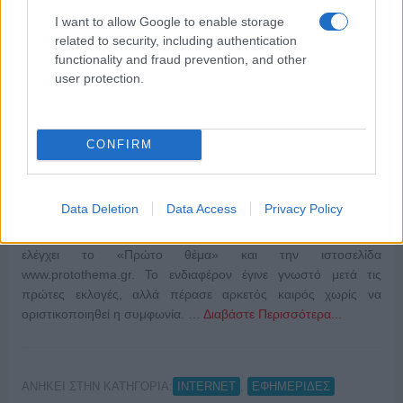
I want to allow Google to enable storage
related to security, including authentication
functionality and fraud prevention, and other
user protection.
CONFIRM
Data Deletion
Data Access
Privacy Policy
Αποσύρει το ενδιαφέρον της η τριανδρία Μπάκου, Καύμενάκη
και Εξάρχου για την εξαγορά της εκδοτικής εταιρείας που
ελέγχει το «Πρώτο θέμα» και την ιστοσελίδα
www.protothema.gr. Το ενδιαφέρον έγινε γνωστό μετά τις
πρώτες εκλογές, αλλά πέρασε αρκετός καιρός χωρίς να
οριστικοποιηθεί η συμφωνία. …
Διαβάστε Περισσότερα...
ΑΝΗΚΕΙ ΣΤΗΝ ΚΑΤΗΓΟΡΙΑ:
,
INTERNET
ΕΦΗΜΕΡΙΔΕΣ