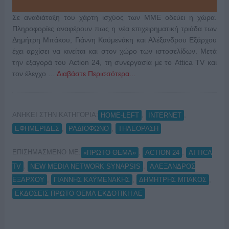
Σε αναδιάταξη του χάρτη ισχύος των ΜΜΕ οδεύει η χώρα.
Πληροφορίες αναφέρουν πως η νέα επιχειρηματική τριάδα των
Δημήτρη Μπάκου, Γιάννη Καϋμενάκη και Αλέξανδρου Εξάρχου
έχει αρχίσει να κινείται και στον χώρο των ιστοσελίδων. Μετά
την εξαγορά του Action 24, τη συνεργασία με το Attica TV και
τον έλεγχο …
Διαβάστε Περισσότερα...
ΑΝΗΚΕΙ ΣΤΗΝ ΚΑΤΗΓΟΡΙΑ:
,
,
HOME-LEFT
INTERNET
,
,
ΕΦΗΜΕΡΙΔΕΣ
ΡΑΔΙΟΦΩΝΟ
ΤΗΛΕΟΡΑΣΗ
ΕΠΙΣΗΜΑΣΜΕΝΟ ΜΕ:
,
,
«ΠΡΩΤΟ ΘΕΜΑ»
ACTION 24
ATTICA
,
,
TV
NEW MEDIA NETWORK SYNAPSIS
ΑΛΕΞΑΝΔΡΟΣ
,
,
,
ΕΞΑΡΧΟΥ
ΓΙΑΝΝΗΣ ΚΑΫΜΕΝΑΚΗΣ
ΔΗΜΗΤΡΗΣ ΜΠΑΚΟΣ
ΕΚΔΟΣΕΙΣ ΠΡΏΤΟ ΘΈΜΑ ΕΚΔΟΤΙΚΗ ΑΕ