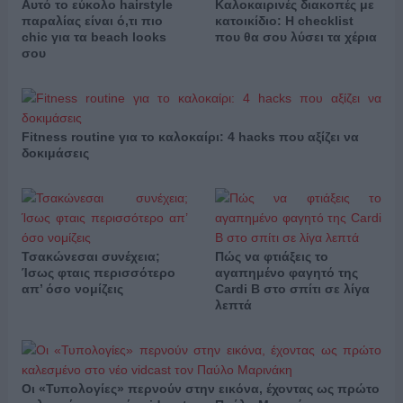
Αυτό το εύκολο hairstyle
Καλοκαιρινές διακοπές με
παραλίας είναι ό,τι πιο
κατοικίδιο: Η checklist
chic για τα beach looks
που θα σου λύσει τα χέρια
σου
Fitness routine για το καλοκαίρι: 4 hacks που αξίζει να
δοκιμάσεις
Τσακώνεσαι συνέχεια;
Πώς να φτιάξεις το
Ίσως φταις περισσότερο
αγαπημένο φαγητό της
απ’ όσο νομίζεις
Cardi B στο σπίτι σε λίγα
λεπτά
Οι «Τυπολογίες» περνούν στην εικόνα, έχοντας ως πρώτο