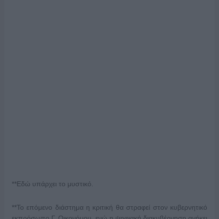
**Εδώ υπάρχει το μυστικό.
**Το επόμενο διάστημα η κριτική θα στραφεί στον κυβερνητικό
εκπρόσωπο Γ. Οικονόμου, ενώ η ψηφιακή διακυβέρνηση ανήκει