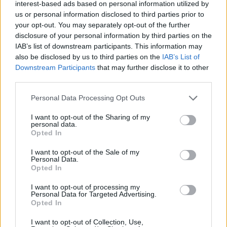
interest-based ads based on personal information utilized by
αναχωρήσεων αεροδρομίου. Άλλοι γνωρίζουν τον
us or personal information disclosed to third parties prior to
προορισμό τους και άλλοι αλλάζουν πορεία, ενώ έχουν
your opt-out. You may separately opt-out of the further
ξεκινήσει για άλλου καταλήγουν σε άλλο σημείο. Η
disclosure of your personal information by third parties on the
κινητικότητα είναι συνάρτηση πολλών παραγόντων,
IAB’s list of downstream participants. This information may
ορισμένοι εκ των οποίων δεν είναι ορατοί προς το
also be disclosed by us to third parties on the
IAB’s List of
παρόν. Λέγεται πως ο Ιβάν Σαββίδης τα βρήκε με την
Downstream Participants
that may further disclose it to other
κυβέρνηση, […]
third parties.
Please note that this website/app uses one or more Google
Personal Data Processing Opt Outs
services and may gather and store information including but
not limited to your visit or usage behaviour. You may click to
I want to opt-out of the Sharing of my
personal data.
grant or deny consent to Google and its third-party tags to
Opted In
use your data for below specified purposes in below Google
consent section.
I want to opt-out of the Sale of my
Personal Data.
Opted In
I want to opt-out of processing my
Personal Data for Targeted Advertising.
Opted In
I want to opt-out of Collection, Use,