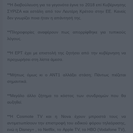
**Η διαβούλευση για τα γεγονότα έγινε το 2018 επί Κυβέρνησης
ΣΥΡΙΖΑ και εστάλη από τον Λευτέρη Κρέτσο στην ΕΕ. Κανείς
δεν γνωρίζει ποια ήταν η απάντησή της.
**Πληροφορίες αναφέρουν πως απορρίφθηκε για τυπικούς
λόγους.
**Η ΕΡΤ έχει με επιστολή της ζητήσει από την κυβέρνηση να
προχωρήσει στη λίστα άμεσα.
**Μήπως όμως κι ο ΑΝΤ1 αλλάξει στάση; Πάντως πιέζεται
σημαντικά.
**Μεγάλο άλλο ζήτημα το κόστος των συνδρομών που θα
αυξηθεί.
**Η Cosmote TV και η Nova έχουν μπροστά τους να
αντιμετωπίσουν την επιστροφή του ειδικού φόρου τηλεόρασης,
ενώ η Disney+ , το Netflix, το Apple TV, το HBO (Vodafone TV),