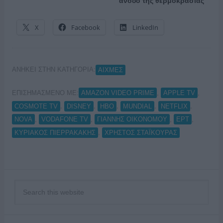
άνοδο της θερμοκρασίας
X
Facebook
LinkedIn
ΑΝΗΚΕΙ ΣΤΗΝ ΚΑΤΗΓΟΡΙΑ:
ΑΙΧΜΕΣ
ΕΠΙΣΗΜΑΣΜΕΝΟ ΜΕ:
,
,
AMAZON VIDEO PRIME
APPLE TV
,
,
,
,
,
COSMOTE TV
DISNEY
HBO
MUNDIAL
NETFLIX
,
,
,
,
NOVA
VODAFONE TV
ΓΙΑΝΝΗΣ ΟΙΚΟΝΟΜΟΥ
ΕΡΤ
,
ΚΥΡΙΑΚΟΣ ΠΙΕΡΡΑΚΑΚΗΣ
ΧΡΗΣΤΟΣ ΣΤΑΪΚΟΥΡΑΣ