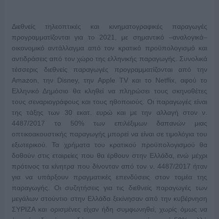
Διεθνείς τηλεοπτικές και κινηματογραφικές παραγωγές
προγραμματίζονται για το 2021, με σημαντικό –αναλογικά–
οικονομικό αντάλλαγμα από τον κρατικό προϋπολογισμό και
αντιδράσεις από τον χώρο της ελληνικής παραγωγής. Συνολικά
τέσσερις διεθνείς παραγωγές προγραμματίζονται από την
Amazon, την Disney, την Apple TV και το Netflix, αφού το
Ελληνικό
Δημόσιο θα κληθεί να πληρώσει τους σκηνοθέτες
τους σεναριογράφους και τους ηθοποιούς. Οι παραγωγές είναι
της τάξης των 30 εκατ. ευρώ και με την αλλαγή στον ν.
4487/2017 το 50% των επιλέξιμων δαπανών μιας
οπτικοακουστικής παραγωγής μπορεί να είναι σε τιμολόγια του
εξωτερικού. Τα χρήματα του κρατικού προϋπολογισμού θα
δοθούν στις εταιρείες που θα έρθουν στην Ελλάδα, ενώ μέχρι
πρότινος τα κίνητρα που δίνονταν από τον ν. 4487/2017 ήταν
για να υπάρξουν πραγματικές επενδύσεις στον τομέα της
παραγωγής. Οι συζητήσεις για τις διεθνείς παραγωγές των
μεγάλων στούντιο στην Ελλάδα ξεκίνησαν από την κυβέρνηση
ΣΥΡΙΖΑ και ορισμένες είχαν ήδη συμφωνηθεί, χωρίς όμως να