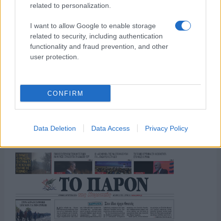
της Ζωής μας
related to personalization.
Οι άνθρωποι, οι αυθεντικές ιστορίες,
το ελληνικό καλοκαίρι και ένας
I want to allow Google to enable storage
πολιτισμός που μας ενώνει κάθε μέρα.
related to security, including authentication
functionality and fraud prevention, and other
user protection.
ΟΣΑ ΧΡΕΙΑΖΕΣΑΙ
ΓΙΑ ΤΟ ΚΑΛΟΚΑΙΡΙ ΣΟΥ →
CONFIRM
ΤΟ ΠΑΡΟΝ ΤΗΣ ΚΥΡΙΑΚΗΣ
Data Deletion
Data Access
Privacy Policy