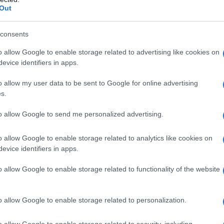
Out
consents
Αυτά είναι τα 4 prints στα μαγιό που θα
βλέπεις σε κάθε παραλία φέτος!
o allow Google to enable storage related to advertising like cookies on
ι
evice identifiers in apps.
o allow my user data to be sent to Google for online advertising
s.
to allow Google to send me personalized advertising.
Πώς να ξεφλουδίζεις εύκολα το σκόρδο
– Το kitchen trick που κάθε foodie
πρέπει να ξέρει
o allow Google to enable storage related to analytics like cookies on
evice identifiers in apps.
o allow Google to enable storage related to functionality of the website
α,
Τηλεοπτικά «Μαγειρέματα», Ψηφιακοί
o allow Google to enable storage related to personalization.
έο
Πόλεμοι και ένα… Τσουνάμι Αλλαγών: Η
Εβδομάδα που Ανακάτεψε την
Τράπουλα των Ελληνικών Media
o allow Google to enable storage related to security, including