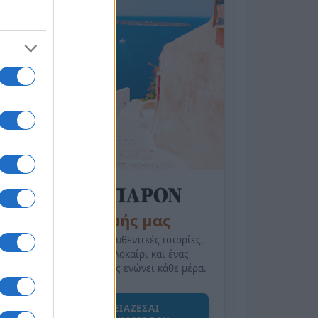
της Ζωής μας
Οι άνθρωποι, οι αυθεντικές ιστορίες,
το ελληνικό καλοκαίρι και ένας
πολιτισμός που μας ενώνει κάθε μέρα.
ΟΣΑ ΧΡΕΙΑΖΕΣΑΙ