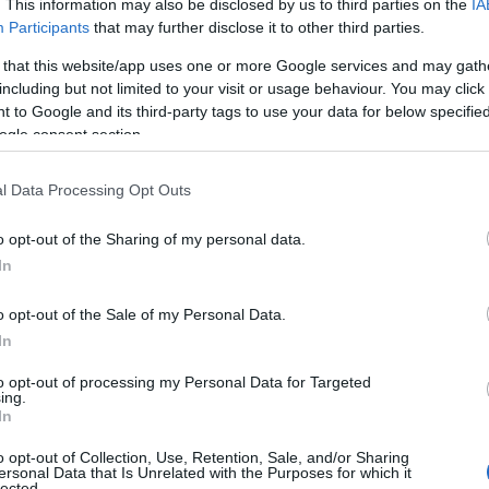
. This information may also be disclosed by us to third parties on the
IA
Participants
that may further disclose it to other third parties.
 that this website/app uses one or more Google services and may gath
including but not limited to your visit or usage behaviour. You may click 
 to Google and its third-party tags to use your data for below specifi
ogle consent section.
l Data Processing Opt Outs
Κ. Βαξεβάνης: Ανοιχτή επιστολή στον
o opt-out of the Sharing of my personal data.
Εισαγγελέα του Αρείου Πάγου
In
o opt-out of the Sale of my Personal Data.
In
to opt-out of processing my Personal Data for Targeted
ing.
In
ο)
Χωνάκι ή κυπελλάκι; Σε αυτά τα 5
παγωτατζίδικα της Αθήνας η απάντηση
o opt-out of Collection, Use, Retention, Sale, and/or Sharing
είναι…και τα δύο!
ersonal Data that Is Unrelated with the Purposes for which it
lected.