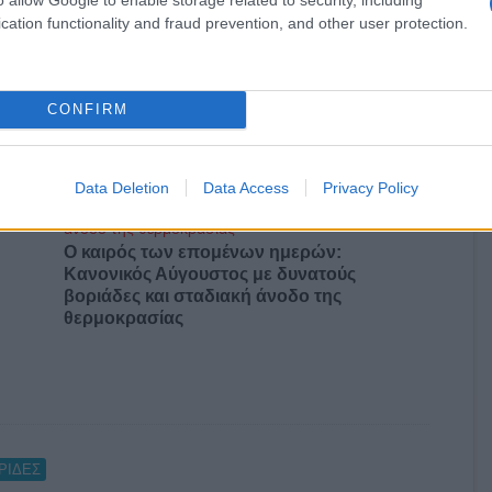
cation functionality and fraud prevention, and other user protection.
ς
ΤΣΟΥΝΑΜΙ ψηφιακής οργής…
CONFIRM
cast
συμπαρασύρει την κυβέρνηση
Data Deletion
Data Access
Privacy Policy
Ο καιρός των επομένων ημερών:
Κανονικός Αύγουστος με δυνατούς
βοριάδες και σταδιακή άνοδο της
θερμοκρασίας
ΡΙΔΕΣ