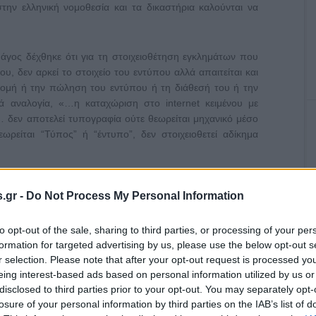
στην ελληνική νομοθεσία και τα δικαστήρια καλούνται να
άγος δέχθηκε ότι για τη στοιχειοθέτηση εγκλημάτων που
, δεν αρκεί το στοιχείο του εντύπου αλλά απαιτείται και
ανομή ή την πώληση του εντύπου ή τη διάθεσή του ή την
ά αναλογία, «…η καταχώριση στο internet κειμένου με
… δεν αποτελεί τυπογραφία ούτε θεωρείται μηχανικό μέσο
ρείται “Τύπος” ή “έντυπο”, δεν στοιχειοθετεί αδίκημα
τις αναρτήσεις που γίνονται στον διαδικτυακό τόπο του
.gr -
Do Not Process My Personal Information
εξομοιώνει με ιδιοκτήτη εντύπου, συνεπώς υπάρχει η
την περίπτωση των σχολίων των αναγνωστών, που γίνονται
to opt-out of the sale, sharing to third parties, or processing of your per
εσίας που αναρτούν κείμενα», το δικαστήριο κρίνει ότι
formation for targeted advertising by us, please use the below opt-out s
φαρμοστούν οι διατάξεις περί φιλοξενίας του άρ. 13 του
r selection. Please note that after your opt-out request is processed y
Κ).
eing interest-based ads based on personal information utilized by us or
disclosed to third parties prior to your opt-out. You may separately opt-
losure of your personal information by third parties on the IAB’s list of