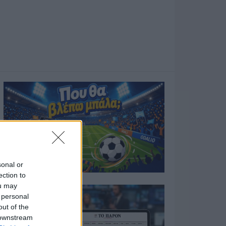
sonal or
ection to
ou may
 personal
out of the
 downstream