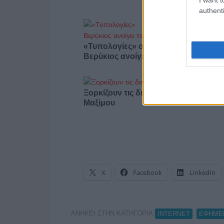
authenti
«Τυπολογίες» στο YouTube: Ο Δήμο
Βερύκιος ανοίγει τα χαρτιά του – Vid
Ξορκίζουν τις διπλές εκλογές στο
Μαξίμου
X
Facebook
LinkedIn
ΑΝΗΚΕΙ ΣΤΗΝ ΚΑΤΗΓΟΡΙΑ:
,
INTERNET
ΕΦΗΜΕ