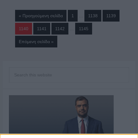
« Προηγούμενη σελίδα
1
…
1138
1139
1140
1141
1142
…
1145
Επόμενη σελίδα »