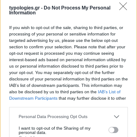
typologies.gr -
Do Not Process My Personal
Information
If you wish to opt-out of the sale, sharing to third parties, or
processing of your personal or sensitive information for
targeted advertising by us, please use the below opt-out
ΑΙΧΜΕΣ
section to confirm your selection. Please note that after your
opt-out request is processed you may continue seeing
interest-based ads based on personal information utilized by
ΑΙΧΜΕΣ: Και άλλες αποχωρήσεις και
us or personal information disclosed to third parties prior to
άλλες συμφωνίες
your opt-out. You may separately opt-out of the further
disclosure of your personal information by third parties on the
Το Καλοκαίρι αυτό στα ΜΜΕ θυμίζει αίθουσα αφίξεων και
IAB’s list of downstream participants. This information may
αναχωρήσεων αεροδρομίου. Άλλοι γνωρίζουν τον προορισμό
also be disclosed by us to third parties on the
IAB’s List of
τους και άλλοι αλλάζουν πορεία, ενώ έχουν ξεκινήσει για
Downstream Participants
that may further disclose it to other
άλλου καταλήγουν σε άλλο σημείο. Η κινητικότητα είναι
third parties.
συνάρτηση πολλών παραγόντων, ορισμένοι εκ των οποίων
δεν είναι ορατοί προς το παρόν. Λέγεται πως ο Ιβάν Σαββίδης
Please note that this website/app uses one or more Google
Personal Data Processing Opt Outs
τα βρήκε με την κυβέρνηση, […]
services and may gather and store information including but
not limited to your visit or usage behaviour. You may click to
I want to opt-out of the Sharing of my
personal data.
grant or deny consent to Google and its third-party tags to