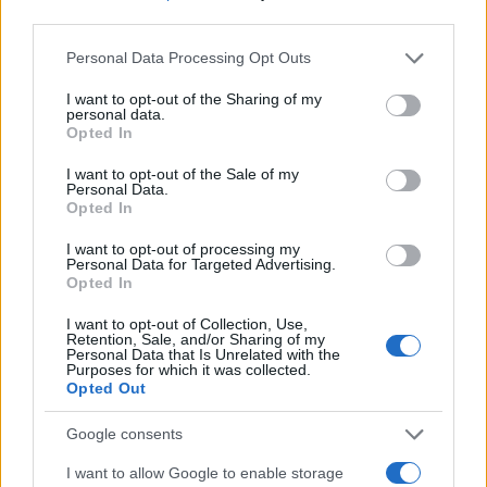
τους και άλλοι αλλάζουν πορεία, ενώ έχουν ξεκινήσει για
third parties.
άλλου καταλήγουν σε άλλο σημείο. Η κινητικότητα είναι
Please note that this website/app uses one or more Google
Personal Data Processing Opt Outs
συνάρτηση πολλών παραγόντων, ορισμένοι εκ των οποίων
services and may gather and store information including but
δεν είναι ορατοί προς το παρόν. Λέγεται πως ο Ιβάν Σαββίδης
not limited to your visit or usage behaviour. You may click to
I want to opt-out of the Sharing of my
τα βρήκε με την κυβέρνηση, […]
personal data.
grant or deny consent to Google and its third-party tags to
Opted In
use your data for below specified purposes in below Google
consent section.
I want to opt-out of the Sale of my
Personal Data.
Opted In
I want to opt-out of processing my
Personal Data for Targeted Advertising.
Opted In
I want to opt-out of Collection, Use,
Retention, Sale, and/or Sharing of my
Personal Data that Is Unrelated with the
Purposes for which it was collected.
Opted Out
Google consents
I want to allow Google to enable storage