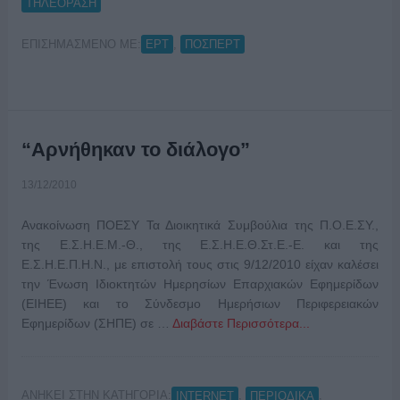
ΤΗΛΕΟΡΑΣΗ
ΕΠΙΣΗΜΑΣΜΕΝΟ ΜΕ:
,
ΕΡΤ
ΠΟΣΠΕΡΤ
“Αρνήθηκαν το διάλογο”
13/12/2010
Ανακοίνωση ΠΟΕΣΥ Τα Διοικητικά Συμβούλια της Π.Ο.Ε.ΣΥ.,
της Ε.Σ.Η.Ε.Μ.-Θ., της Ε.Σ.Η.Ε.Θ.Στ.Ε.-Ε. και της
Ε.Σ.Η.Ε.Π.Η.Ν., με επιστολή τους στις 9/12/2010 είχαν καλέσει
την Ένωση Ιδιοκτητών Ημερησίων Επαρχιακών Εφημερίδων
(ΕΙΗΕΕ) και το Σύνδεσμο Ημερήσιων Περιφερειακών
Εφημερίδων (ΣΗΠΕ) σε …
Διαβάστε Περισσότερα...
ΑΝΗΚΕΙ ΣΤΗΝ ΚΑΤΗΓΟΡΙΑ:
,
,
INTERNET
ΠΕΡΙΟΔΙΚΑ