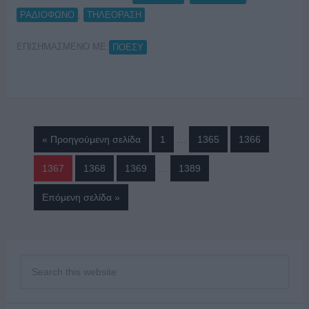
,
ΡΑΔΙΟΦΩΝΟ
ΤΗΛΕΟΡΑΣΗ
ΕΠΙΣΗΜΑΣΜΕΝΟ ΜΕ:
ΠΟΕΣΥ
« Προηγούμενη σελίδα
1
…
1365
1366
1367
1368
1369
…
1389
Επόμενη σελίδα »