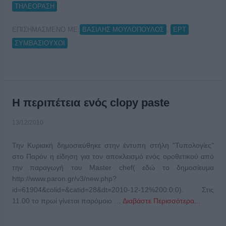
ΤΗΛΕΟΡΑΣΗ
ΕΠΙΣΗΜΑΣΜΕΝΟ ΜΕ:
,
,
ΒΑΣΙΛΗΣ ΜΟΥΛΟΠΟΥΛΟΣ
ΕΡΤ
ΣΥΜΒΑΣΙΟΥΧΟΙ
Η περιπέτεια ενός clopy paste
13/12/2010
Την Κυριακή δημοσιεύθηκε στην έντυπη στήλη "Τυπολογίες"
στο Παρόν η είδηση για τον αποκλεισμό ενός οροθετικού από
την παραγωγή του Master chef( εδώ το δημοσίευμα
http://www.paron.gr/v3/new.php?
id=61904&colid=&catid=28&dt=2010-12-12%200:0:0). Στις
11.00 το πρωί γίνεται παρόμοιο …
Διαβάστε Περισσότερα...