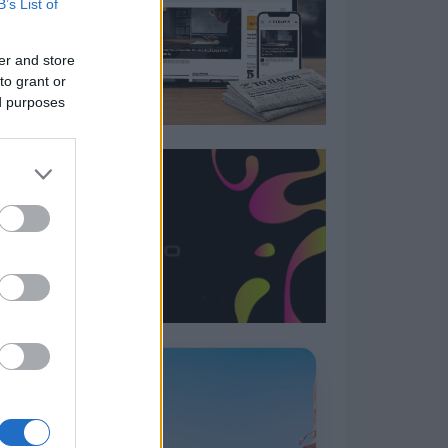
B’s List of
er and store
to grant or
ed purposes
Η ΣΤΗΛΗ ΜΑΣ