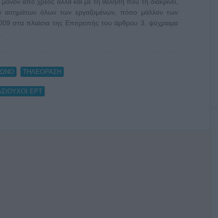
όνον από χρέος αλλά και με τη θέλησή που τη διακρίνει,
ων αιτημάτων όλων των εργαζομένων, πόσο μάλλον των
2009 στα πλαίσια της Επιτροπής του άρθρου 3, ψύχραιμα
.
,
ΦΩΝΟ
ΤΗΛΕΟΡΑΣΗ
ΣΙΟΥΧΟΙ ΕΡΤ