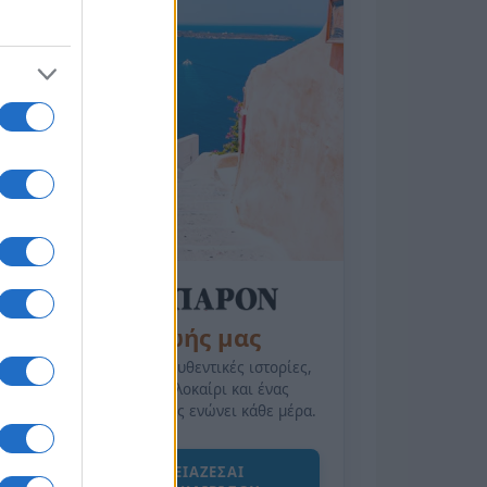
της Ζωής μας
Οι άνθρωποι, οι αυθεντικές ιστορίες,
το ελληνικό καλοκαίρι και ένας
πολιτισμός που μας ενώνει κάθε μέρα.
ΟΣΑ ΧΡΕΙΑΖΕΣΑΙ