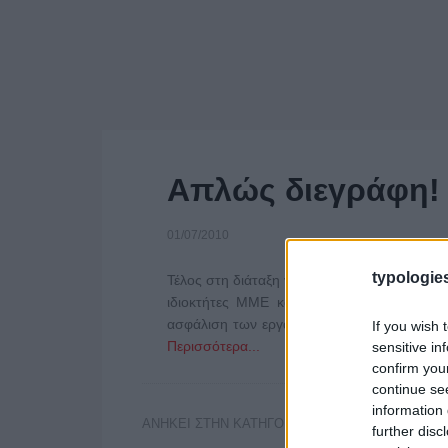
Απλώς διεγράφη!
01/07/2010
typologies
Τέλος στη διάταξη για την επέκταση του αγ
ιδιοκτήτες ΜΜΕ και διαφημιστές το επίμα
ασφάλιση των εργαζομένων στα ενημερωτικά
If you wish 
Περισσότερα...
sensitive in
confirm you
continue se
information 
ΑΝΗΚΕΙ ΣΤΗΝ ΚΑΤΗΓΟΡΙΑ:
INTERNET
further disc