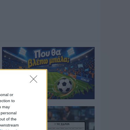
sonal or
ection to
ou may
 personal
out of the
 downstream