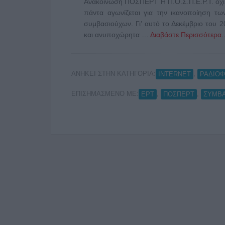
Ανακοίνωση ΠΟΣΠΕΡΤ Η Π.Ο.Σ.Π.Ε.Ρ.Τ. όχι μ
πάντα αγωνίζεται για την ικανοποίηση τ
συμβασιούχων. Γι’ αυτό το Δεκέμβριο του 
και ανυποχώρητα …
Διαβάστε Περισσότερα..
ΑΝΗΚΕΙ ΣΤΗΝ ΚΑΤΗΓΟΡΙΑ:
,
INTERNET
ΡΑΔΙΟ
ΕΠΙΣΗΜΑΣΜΕΝΟ ΜΕ:
,
,
ΕΡΤ
ΠΟΣΠΕΡΤ
ΣΥΜΒΑ