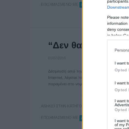
participants
ΕΠΙΣΗΜΑΣΜΕΝΟ ΜΕ:
ΑΓΓΕΛΙΟΣΗΜΟ
Downstream 
Please note
information 
deny consent
in below Go
“Δεν θα περάσει”
Persona
01/07/2010
I want t
Opted 
Δέσμευση από την κυβέρνηση πως δεν θα ισ
Internet, λέγεται πως εξασφάλισαν οι ιδι
I want t
παραμένει στο νομοσχέδιο. …
Διαβάστε Περι
Opted 
I want 
Advertis
ΑΝΗΚΕΙ ΣΤΗΝ ΚΑΤΗΓΟΡΙΑ:
INTERNET
Opted 
ΕΠΙΣΗΜΑΣΜΕΝΟ ΜΕ:
ΑΓΓΕΛΙΟΣΗΜΟ
I want t
of my P
was col