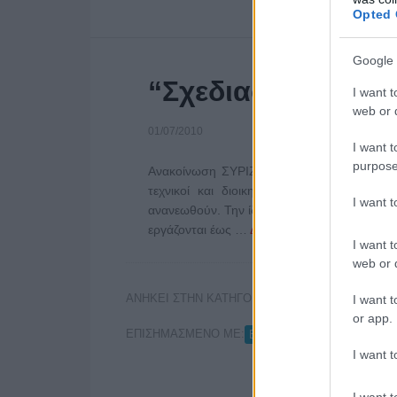
Opted 
Google 
“Σχεδιασμός έγκλ
I want t
web or d
01/07/2010
I want t
purpose
Ανακοίνωση ΣΥΡΙΖΑ Στον δρόμο της ανεργ
τεχνικοί και διοικητικοί υπάλληλοι της 
I want 
ανανεωθούν. Την ίδια τύχη θα έχουν σε λίγες 
εργάζονται έως …
Διαβάστε Περισσότερα...
I want t
web or d
ΑΝΗΚΕΙ ΣΤΗΝ ΚΑΤΗΓΟΡΙΑ:
,
I want t
INTERNET
ΡΑΔΙΟ
or app.
ΕΠΙΣΗΜΑΣΜΕΝΟ ΜΕ:
,
ΕΡΤ
ΣΥΡΙΖΑ
I want t
I want t