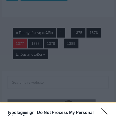
« Προηγούμενη σελίδα
1
…
1375
1376
1377
1378
1379
…
1389
Επόμενη σελίδα »
typologies.gr -
Do Not Process My Personal