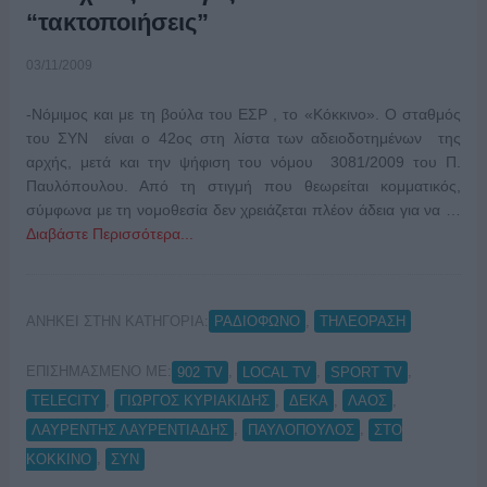
“τακτοποιήσεις”
03/11/2009
-Νόμιμος και με τη βούλα του ΕΣΡ , το «Κόκκινο». Ο σταθμός
του ΣΥΝ είναι ο 42ος στη λίστα των αδειοδοτημένων της
αρχής, μετά και την ψήφιση του νόμου 3081/2009 του Π.
Παυλόπουλου. Από τη στιγμή που θεωρείται κομματικός,
σύμφωνα με τη νομοθεσία δεν χρειάζεται πλέον άδεια για να …
Διαβάστε Περισσότερα...
ΑΝΗΚΕΙ ΣΤΗΝ ΚΑΤΗΓΟΡΙΑ:
,
ΡΑΔΙΟΦΩΝΟ
ΤΗΛΕΟΡΑΣΗ
ΕΠΙΣΗΜΑΣΜΕΝΟ ΜΕ:
,
,
,
902 TV
LOCAL TV
SPORT TV
,
,
,
,
TELECITY
ΓΙΩΡΓΟΣ ΚΥΡΙΑΚΙΔΗΣ
ΔΕΚΑ
ΛΑΟΣ
,
,
ΛΑΥΡΕΝΤΗΣ ΛΑΥΡΕΝΤΙΑΔΗΣ
ΠΑΥΛΟΠΟΥΛΟΣ
ΣΤΟ
,
ΚΟΚΚΙΝΟ
ΣΥΝ