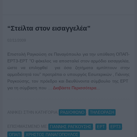
“Στείλτα στον εισαγγελέα”
02/11/2009
Επιστολή Ραγκούση σε Παναγόπουλο για την υπόθεση ΟΠΑΠ-
ΕΡΤ3-ΕΡΤ "Ο φάκελος να αποσταλεί στον αρμόδιο εισαγγελέα,
ώστε να επιληφθεί για όσα ζητήματα εμπίπτουν στην
αρμοδιότητά του" προτρέπει ο υπουργός Εσωτερικών , Γιάννης
Ραγκούσης, τον πρόεδρο και διευθύνοντα σύμβουλο της ΕΡΤ
για τη σύμβαση που …
Διαβάστε Περισσότερα...
ΑΝΗΚΕΙ ΣΤΗΝ ΚΑΤΗΓΟΡΙΑ:
,
ΡΑΔΙΟΦΩΝΟ
ΤΗΛΕΟΡΑΣΗ
ΕΠΙΣΗΜΑΣΜΕΝΟ ΜΕ:
,
,
,
ΓΙΑΝΝΗΣ ΡΑΓΚΟΥΣΗΣ
ΕΡΤ
ΕΡΤ3
,
ΟΠΑΠ
ΧΡΗΣΤΟΣ ΠΑΝΑΓΟΠΟΥΛΟΣ