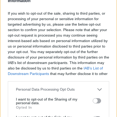
Information
If you wish to opt-out of the sale, sharing to third parties, or
processing of your personal or sensitive information for
targeted advertising by us, please use the below opt-out
section to confirm your selection. Please note that after your
opt-out request is processed you may continue seeing
interest-based ads based on personal information utilized by
us or personal information disclosed to third parties prior to
your opt-out. You may separately opt-out of the further
ΑΙΧΜΕΣ
disclosure of your personal information by third parties on the
IAB’s list of downstream participants. This information may
also be disclosed by us to third parties on the
IAB’s List of
ΑΙΧΜΕΣ: Και άλλες αποχωρήσεις και
Downstream Participants
that may further disclose it to other
άλλες συμφωνίες
third parties.
Please note that this website/app uses one or more Google
Το Καλοκαίρι αυτό στα ΜΜΕ θυμίζει αίθουσα αφίξεων και
Personal Data Processing Opt Outs
services and may gather and store information including but
αναχωρήσεων αεροδρομίου. Άλλοι γνωρίζουν τον προορισμό
not limited to your visit or usage behaviour. You may click to
I want to opt-out of the Sharing of my
τους και άλλοι αλλάζουν πορεία, ενώ έχουν ξεκινήσει για
personal data.
grant or deny consent to Google and its third-party tags to
άλλου καταλήγουν σε άλλο σημείο. Η κινητικότητα είναι
Opted In
use your data for below specified purposes in below Google
συνάρτηση πολλών παραγόντων, ορισμένοι εκ των οποίων
consent section.