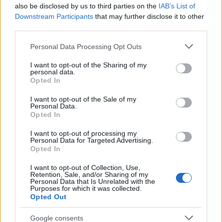
εκπλήξεις.
also be disclosed by us to third parties on the
IAB’s List of
Downstream Participants
that may further disclose it to other
third parties.
Please note that this website/app uses one or more Google
Personal Data Processing Opt Outs
services and may gather and store information including but
not limited to your visit or usage behaviour. You may click to
I want to opt-out of the Sharing of my
personal data.
grant or deny consent to Google and its third-party tags to
Opted In
use your data for below specified purposes in below Google
consent section.
I want to opt-out of the Sale of my
Personal Data.
Opted In
I want to opt-out of processing my
Personal Data for Targeted Advertising.
Opted In
I want to opt-out of Collection, Use,
Retention, Sale, and/or Sharing of my
Personal Data that Is Unrelated with the
Purposes for which it was collected.
Opted Out
Google consents