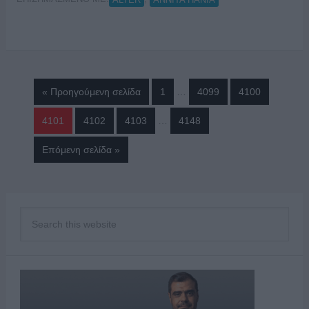
« Προηγούμενη σελίδα
1
…
4099
4100
4101
4102
4103
…
4148
Επόμενη σελίδα »