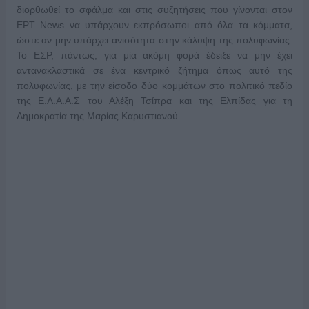
διορθωθεί το σφάλμα και στις συζητήσεις που γίνονται στον
ΕΡT News να υπάρχουν εκπρόσωποι από όλα τα κόμματα,
ώστε αν μην υπάρχει ανισότητα στην κάλυψη της πολυφωνίας.
Το ΕΣΡ, πάντως, για μία ακόμη φορά έδειξε να μην έχει
αντανακλαστικά σε ένα κεντρικό ζήτημα όπως αυτό της
πολυφωνίας, με την είσοδο δύο κομμάτων στο πολιτικό πεδίο
της Ε.Λ.Α.Α.Σ του Αλέξη Τσίπρα και της Ελπίδας για τη
Δημοκρατία της Μαρίας Καρυστιανού.