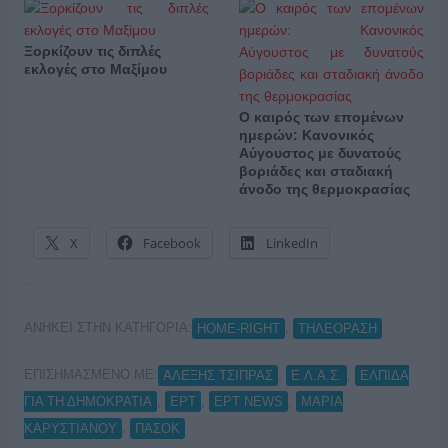
Ξορκίζουν τις διπλές
εκλογές στο Μαξίμου
Ο καιρός των επομένων
ημερών: Κανονικός
Αύγουστος με δυνατούς
βοριάδες και σταδιακή
άνοδο της θερμοκρασίας
X
Facebook
LinkedIn
ΑΝΗΚΕΙ ΣΤΗΝ ΚΑΤΗΓΟΡΙΑ:
,
HOME-RIGHT
ΤΗΛΕΟΡΑΣΗ
ΕΠΙΣΗΜΑΣΜΕΝΟ ΜΕ:
,
,
ΑΛΕΞΗΣ ΤΣΙΠΡΑΣ
Ε.Λ.Α.Σ.
ΕΛΠΙΔΑ
,
,
,
ΓΙΑ ΤΗ ΔΗΜΟΚΡΑΤΙΑ
ΕΡΤ
ΕΡΤ NEWS
ΜΑΡΙΑ
,
ΚΑΡΥΣΤΙΑΝΟΥ
ΠΑΣΟΚ