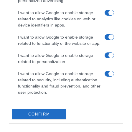
personalized advertising.
I want to allow Google to enable storage
related to analytics like cookies on web or
της Ζωής μας
device identifiers in apps.
Οι άνθρωποι, οι αυθεντικές ιστορίες,
I want to allow Google to enable storage
το ελληνικό καλοκαίρι και ένας
related to functionality of the website or app.
πολιτισμός που μας ενώνει κάθε μέρα.
I want to allow Google to enable storage
ΟΣΑ ΧΡΕΙΑΖΕΣΑΙ
related to personalization.
ΓΙΑ ΤΟ ΚΑΛΟΚΑΙΡΙ ΣΟΥ →
I want to allow Google to enable storage
related to security, including authentication
functionality and fraud prevention, and other
user protection.
ΤΟ ΠΑΡΟΝ ΤΗΣ ΚΥΡΙΑΚΗΣ
CONFIRM