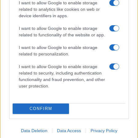
ΑΙΧΜΕΣ: Και άλλες αποχωρήσεις και άλλες συμφωνίες
I want to allow Google to enable storage
related to analytics like cookies on web or
device identifiers in apps.
Συζητήσεις για τη λήξη της συνεργασίας
I want to allow Google to enable storage
ΣΚΑΪ: Ολοκληρώνεται η συνεργασία του Ομίλου με τον
related to functionality of the website or app.
Διευθύνοντα Σύμβουλο, κ. Γρηγόρη Δ. Δημητριάδη,
I want to allow Google to enable storage
ΑΙΧΜΕΣ: Καλοκαίρι ανατροπών
related to personalization.
ΤΟ ΠΑΡΟΝ: Ρυθμιστής ο Αντώνης Σαμαράς – Απειλή για
I want to allow Google to enable storage
related to security, including authentication
ΝΔ
functionality and fraud prevention, and other
user protection.
Αποχώρησε από την Cosmote TV o Μιχάλης Τσώχος
Ζημιογόνος ο Alpha 98,9 του Ομίλου Audiomax
CONFIRM
Παίρνουν… σειρά 26 σειρές για τη σεζόν 2026 – 2027
Data Deletion
Data Access
Privacy Policy