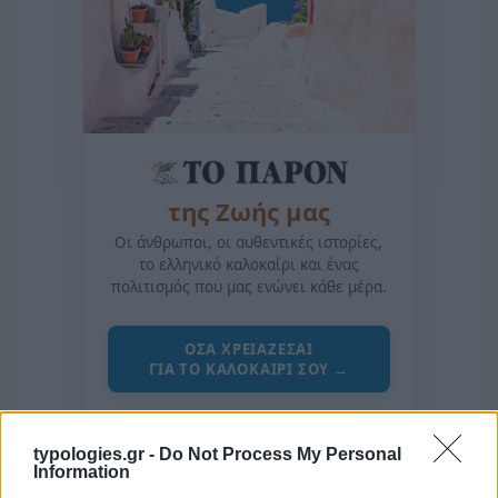
της Ζωής μας
Οι άνθρωποι, οι αυθεντικές ιστορίες,
το ελληνικό καλοκαίρι και ένας
πολιτισμός που μας ενώνει κάθε μέρα.
ΟΣΑ ΧΡΕΙΑΖΕΣΑΙ
ΓΙΑ ΤΟ ΚΑΛΟΚΑΙΡΙ ΣΟΥ →
typologies.gr -
Do Not Process My Personal
Information
ΤΟ ΠΑΡΟΝ ΤΗΣ ΚΥΡΙΑΚΗΣ