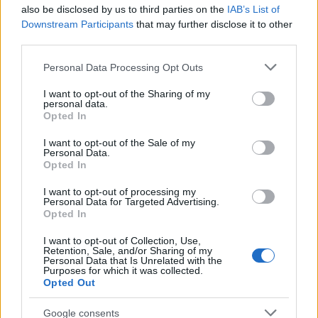
also be disclosed by us to third parties on the
IAB’s List of
Downstream Participants
that may further disclose it to other
third parties.
Please note that this website/app uses one or more Google
Personal Data Processing Opt Outs
services and may gather and store information including but
not limited to your visit or usage behaviour. You may click to
I want to opt-out of the Sharing of my
personal data.
grant or deny consent to Google and its third-party tags to
Opted In
use your data for below specified purposes in below Google
consent section.
I want to opt-out of the Sale of my
Personal Data.
Opted In
I want to opt-out of processing my
Personal Data for Targeted Advertising.
Opted In
I want to opt-out of Collection, Use,
Retention, Sale, and/or Sharing of my
Η ΣΤΗΛΗ ΜΑΣ
Personal Data that Is Unrelated with the
Purposes for which it was collected.
Opted Out
Google consents